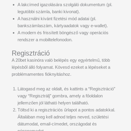
A lakcímed igazolására szolgáló dokumentum (pl.
legutóbbi számla, banki kivonat).
A használni kívánt fizetési mód adatai (pl.
bankszámlaszám, kártyaadatok vagy e-wallet).
A modern és frissített böngésző vagy operációs
rendszer a mobiltelefonodon.
Regisztráció
A 20bet kasinóra való belépés egy egyértelmű, több
lépésből álló folyamat. Kövesd ezeket a lépéseket a
problémamentes fióknyitáshoz.
Látogasd meg az oldalt, és kattints a “Regisztráció”
vagy “Regisztrálj” gombra, amely a főoldalon
jellemzően jól látható helyen található.
Töltsd ki a regisztrációs űrlapot a pontos adatokkal.
Általában meg kell adnod teljes neved, születési
dátumodat, email-címedet, országodat és
pénznemedet.