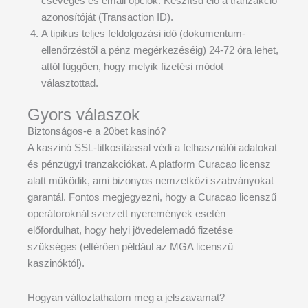
csevegés és email opciók. Készítsd elő a tranzakció
azonosítóját (Transaction ID).
A tipikus teljes feldolgozási idő (dokumentum-
ellenőrzéstől a pénz megérkezéséig) 24-72 óra lehet,
attól függően, hogy melyik fizetési módot
választottad.
Gyors válaszok
Biztonságos-e a 20bet kasinó?
A kaszinó SSL-titkosítással védi a felhasználói adatokat
és pénzügyi tranzakciókat. A platform Curacao licensz
alatt működik, ami bizonyos nemzetközi szabványokat
garantál. Fontos megjegyezni, hogy a Curacao licenszű
operátoroknál szerzett nyeremények esetén
előfordulhat, hogy helyi jövedelemadó fizetése
szükséges (eltérően például az MGA licenszű
kaszinóktól).
Hogyan változtathatom meg a jelszavamat?