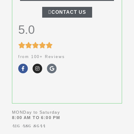
CONTACT US
5.0
Rated





5
from 100+ Reviews
out
F
I
G
of
a
n
o
c
s
o
5
e
t
g
b
a
l
o
g
e
o
r
k
a
-
m
f
MONDay to Saturday
8:00 AM TO 6:00 PM
416-486-8644