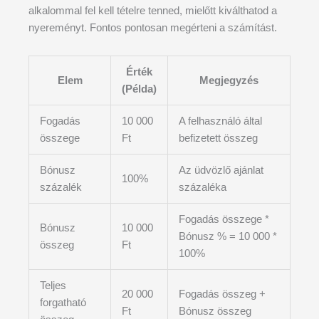
alkalommal fel kell tételre tenned, mielőtt kiválthatod a
nyereményt. Fontos pontosan megérteni a számítást.
Érték
Elem
Megjegyzés
(Példa)
Fogadás
10 000
A felhasználó által
összege
Ft
befizetett összeg
Bónusz
Az üdvözlő ajánlat
100%
százalék
százaléka
Fogadás összege *
Bónusz
10 000
Bónusz % = 10 000 *
összeg
Ft
100%
Teljes
20 000
Fogadás összeg +
forgatható
Ft
Bónusz összeg