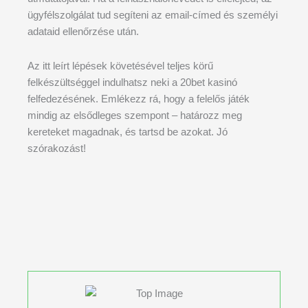
ügyfélszolgálat tud segíteni az email-címed és személyi
adataid ellenőrzése után.
Az itt leírt lépések követésével teljes körű
felkészültséggel indulhatsz neki a 20bet kasinó
felfedezésének. Emlékezz rá, hogy a felelős játék
mindig az elsődleges szempont – határozz meg
kereteket magadnak, és tartsd be azokat. Jó
szórakozást!