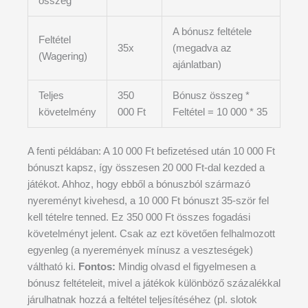
összeg
A bónusz feltétele
Feltétel
35x
(megadva az
(Wagering)
ajánlatban)
Teljes
350
Bónusz összeg *
követelmény
000 Ft
Feltétel = 10 000 * 35
A fenti példában: A 10 000 Ft befizetésed után 10 000 Ft
bónuszt kapsz, így összesen 20 000 Ft-dal kezded a
játékot. Ahhoz, hogy ebből a bónuszból származó
nyereményt kivehesd, a 10 000 Ft bónuszt 35-ször fel
kell tételre tenned. Ez 350 000 Ft összes fogadási
követelményt jelent. Csak az ezt követően felhalmozott
egyenleg (a nyeremények mínusz a veszteségek)
váltható ki.
Fontos:
Mindig olvasd el figyelmesen a
bónusz feltételeit, mivel a játékok különböző százalékkal
járulhatnak hozzá a feltétel teljesítéséhez (pl. slotok