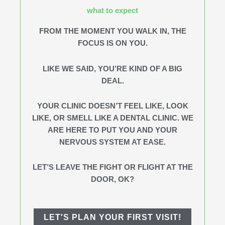
what to expect
FROM THE MOMENT YOU WALK IN, THE
FOCUS IS ON YOU.
LIKE WE SAID, YOU’RE KIND OF A BIG
DEAL.
YOUR CLINIC DOESN’T FEEL LIKE, LOOK
LIKE, OR SMELL LIKE A DENTAL CLINIC. WE
ARE HERE TO PUT YOU AND YOUR
NERVOUS SYSTEM AT EASE.
LET’S LEAVE THE FIGHT OR FLIGHT AT THE
DOOR, OK?
LET'S PLAN YOUR FIRST VISIT!