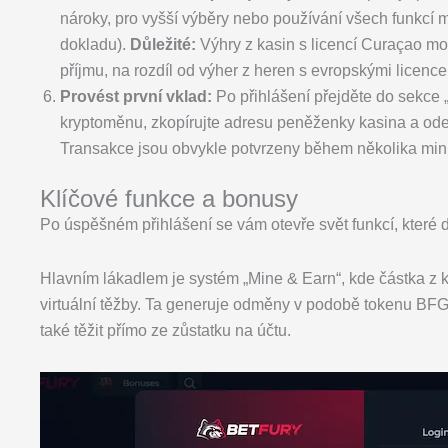
nároky, pro vyšší výběry nebo používání všech funkcí m
dokladu).
Důležité:
Výhry z kasin s licencí Curaçao mo
příjmu, na rozdíl od výher z heren s evropskými licenc
Provést první vklad:
Po přihlášení přejděte do sekce 
kryptoměnu, zkopírujte adresu peněženky kasina a odeš
Transakce jsou obvykle potvrzeny během několika min
Klíčové funkce a bonusy
Po úspěšném přihlášení se vám otevře svět funkcí, které d
Hlavním lákadlem je systém „Mine & Earn“, kde částka z
virtuální těžby. Ta generuje odměny v podobě tokenu BF
také těžit přímo ze zůstatku na účtu.