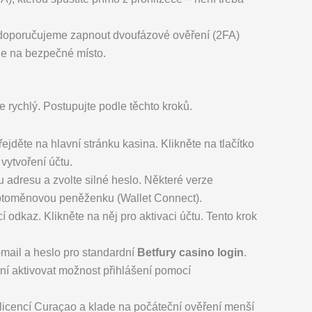
doporučujeme zapnout dvoufázové ověření (2FA)
aje na bezpečné místo.
e rychlý. Postupujte podle těchto kroků.
ejděte na hlavní stránku kasina. Klikněte na tlačítko
 vytvoření účtu.
 adresu a zvolte silné heslo. Některé verze
ryptoměnovou peněženku (Wallet Connect).
 odkaz. Klikněte na něj pro aktivaci účtu. Tento krok
mail a heslo pro standardní
Betfury casino login
.
ení aktivovat možnost přihlášení pomocí
licencí Curaçao a klade na počáteční ověření menší