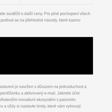
ete soutěžit o další ceny. Pro plné pochopení všech
podívat se na přehledné návody, které kasino
astavení je navržen s důrazem na jednoduchost a
openěženku a aktivovaný e-mail. Jakmile účet
 především inovativní ekosystém s pasivním
 vždy si nastavte limity, které vám vyhovují.