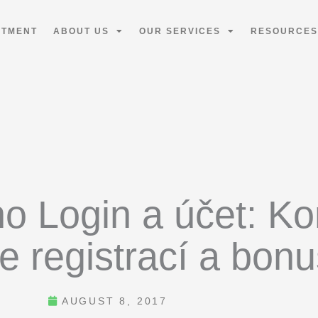
NTMENT
ABOUT US
OUR SERVICES
RESOURCES
no Login a účet: Ko
e registrací a bon
AUGUST 8, 2017