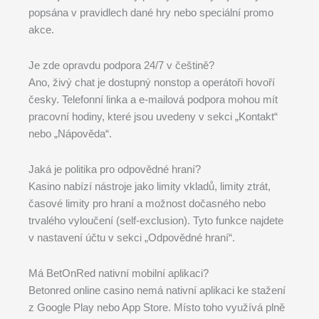
popsána v pravidlech dané hry nebo speciální promo
akce.
Je zde opravdu podpora 24/7 v češtině?
Ano, živý chat je dostupný nonstop a operátoři hovoří
česky. Telefonní linka a e-mailová podpora mohou mít
pracovní hodiny, které jsou uvedeny v sekci „Kontakt“
nebo „Nápověda“.
Jaká je politika pro odpovědné hraní?
Kasino nabízí nástroje jako limity vkladů, limity ztrát,
časové limity pro hraní a možnost dočasného nebo
trvalého vyloučení (self-exclusion). Tyto funkce najdete
v nastavení účtu v sekci „Odpovědné hraní“.
Má BetOnRed nativní mobilní aplikaci?
Betonred online casino nemá nativní aplikaci ke stažení
z Google Play nebo App Store. Místo toho využívá plně