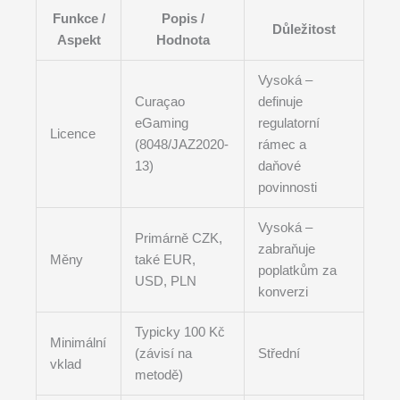
Funkce /
Popis /
Důležitost
Aspekt
Hodnota
Vysoká –
Curaçao
definuje
eGaming
regulatorní
Licence
(8048/JAZ2020-
rámec a
13)
daňové
povinnosti
Vysoká –
Primárně CZK,
zabraňuje
Měny
také EUR,
poplatkům za
USD, PLN
konverzi
Typicky 100 Kč
Minimální
(závisí na
Střední
vklad
metodě)