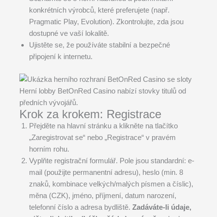
konkrétních výrobců, které preferujete (např.
Pragmatic Play, Evolution). Zkontrolujte, zda jsou
dostupné ve vaší lokalitě.
Ujistěte se, že používáte stabilní a bezpečné
připojení k internetu.
Herní lobby BetOnRed Casino nabízí stovky titulů od
předních vývojářů.
Krok za krokem: Registrace
Přejděte na hlavní stránku a klikněte na tlačítko
„Zaregistrovat se“ nebo „Registrace“ v pravém
horním rohu.
Vyplňte registrační formulář. Pole jsou standardní: e-
mail (použijte permanentní adresu), heslo (min. 8
znaků, kombinace velkých/malých písmen a číslic),
měna (CZK), jméno, příjmení, datum narození,
telefonní číslo a adresa bydliště.
Zadáváte-li údaje,