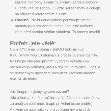
zašlete podrobný e-mail na oficiální adresu podpory.
Uveďte vše od začátku, vložte screenshoty a čekejte
na odpověď referenčním číslem.
Obecně:
Pro budoucí výběry používejte stejnou
metodu jako pro vklad a mějte účet plně ověřený
ještě před prvním větším vkladem. To proces urychlí.
Potřebujete vědět
Co je KYC a jak probíhá v BetOnRed casinu?
KYC (Know Your Customer) je proces ověření identity.
Kasino po vás před prvním výběrem vyžádá kopii
občanského průkazu, pasu a dokladu o bydlišti. Odesílá
se bezpečným uploadem přes účet. Ověření obvykle
trvá 24–48 hodin.
Jak funguje pojistný systém sázení?
Jde o funkci, která umožňuje vrátit část prohrané sázky
za určitých podmínek (např. při velmi těsné prohře).
Aktivuje se automaticky pro vybrané hry a je vždy