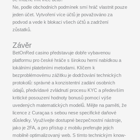
Ne, podle obchodních podmínek smí hráč vlastnit pouze
jeden účet. Vytvoření více účtů je považováno za
podvod a vede k blokaci všech účtů a zadržení
zůstatků.
Závěr
BetOnRed casino představuje dobře vybavenou
platformu pro české hráče s širokou herní nabídkou a
lokálními platebními metodami. Klíčem k
bezproblémovému zážitku je dodržování technických
protokolů: správné a konzistentní zadání osobních
údajů, předvídavé zvládnutí procesu KYC a především
kritické posouzení hodnoty bonusů pomocí výše
uvedených matematických modelů. Mějte na paměti, že
licence z Curaçaa s sebou nese specifické daňové
důsledky. Využívejte dostupné bezpečnostní nástroje,
jako je 2FA, a pro přístup z mobilu preferujte jejich
mobilně optimalizovaný web. S tímto technickým know-