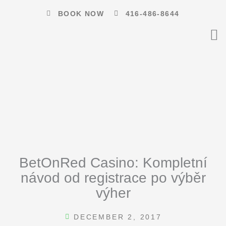
Skip
BOOK NOW
416-486-8644
to
content
BetOnRed Casino: Kompletní
návod od registrace po výběr
výher
DECEMBER 2, 2017