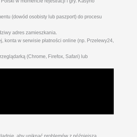
Polski w momencie rejestracji i gry. Kasyno
ntu (dowód osobisty lub paszport) do procesu
dziwy adres zamieszkania.
, konta w serwisie płatności online (np. Przelewy24,
eglądarką (Chrome, Firefox, Safari) lub
okładnie, aby uniknąć problemów z późniejszą