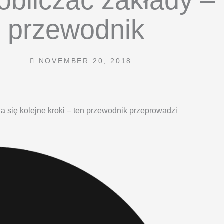
obliczać zakłady –
a
k
przewodnik
m
NOVEMBER 20, 2018
na się kolejne kroki – ten przewodnik przeprowadzi