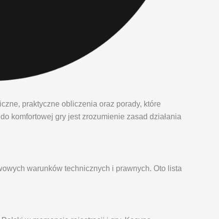
czne, praktyczne obliczenia oraz porady, które
do komfortowej gry jest zrozumienie zasad działania
tawowych warunków technicznych i prawnych. Oto lista