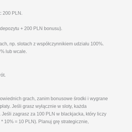
: 200 PLN.
depozytu + 200 PLN bonusu).
ach, np. slotach z współczynnikiem udziału 100%.
0% lub wcale.
ót.
powiednich grach, zanim bonusowe środki i wygrane
aty. Jeśli grasz wyłącznie w sloty, każda
Jeśli zagrasz za 100 PLN w blackjacka, który liczy
* 10% = 10 PLN). Planuj grę strategicznie,