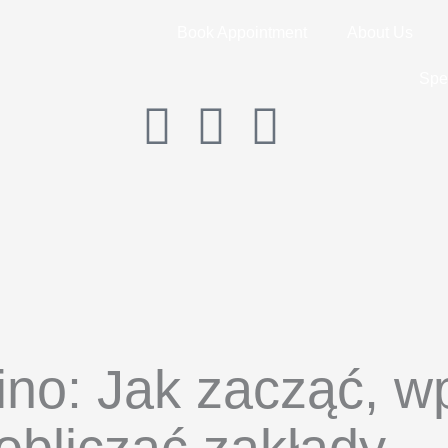
Book Appointment
About Us
Spe
I
F
G
n
a
o
s
c
o
t
e
g
a
b
l
g
o
e
ino: Jak zacząć, w
r
o