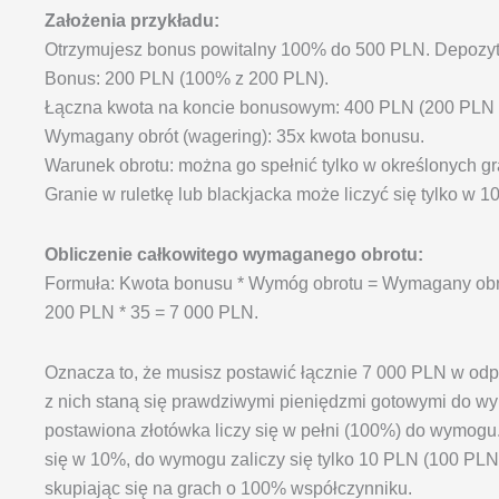
Założenia przykładu:
Otrzymujesz bonus powitalny 100% do 500 PLN. Depozyt
Bonus: 200 PLN (100% z 200 PLN).
Łączna kwota na koncie bonusowym: 400 PLN (200 PLN 
Wymagany obrót (wagering): 35x kwota bonusu.
Warunek obrotu: można go spełnić tylko w określonych gr
Granie w ruletkę lub blackjacka może liczyć się tylko w 1
Obliczenie całkowitego wymaganego obrotu:
Formuła: Kwota bonusu * Wymóg obrotu = Wymagany obr
200 PLN * 35 = 7 000 PLN.
Oznacza to, że musisz postawić łącznie 7 000 PLN w od
z nich staną się prawdziwymi pieniędzmi gotowymi do wypł
postawiona złotówka liczy się w pełni (100%) do wymogu. 
się w 10%, do wymogu zaliczy się tylko 10 PLN (100 PLN 
skupiając się na grach o 100% współczynniku.