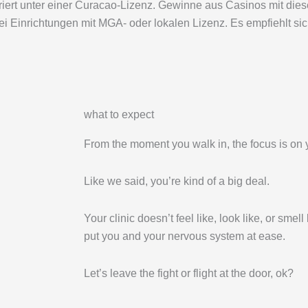
eriert unter einer Curacao-Lizenz. Gewinne aus Casinos mit dies
ei Einrichtungen mit MGA- oder lokalen Lizenz. Es empfiehlt si
what to expect
From the moment you walk in, the focus is on 
Like we said, you’re kind of a big deal.
Your clinic doesn’t feel like, look like, or smell
put you and your nervous system at ease.
Let’s leave the fight or flight at the door, ok?