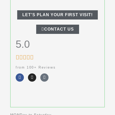
LET'S PLAN YOUR FIRST VISIT!
CONTACT US
5.0
Rated





5
from 100+ Reviews
out
F
I
G
of
a
n
o
c
s
o
5
e
t
g
b
a
l
o
g
e
o
r
k
a
-
m
f
MONDay to Saturday