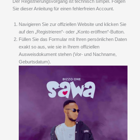
Der Registrierungsvorgang ist technisch simpel. Folgen
Sie dieser Anleitung für einen fehlerfreien Account.
Navigieren Sie zur offiziellen Website und klicken Sie
auf den „Registrieren“- oder „Konto eröffnen“-Button.
Füllen Sie das Formular mit Ihren persönlichen Daten
exakt so aus, wie sie in Ihrem offiziellen
Ausweisdokument stehen (Vor- und Nachname,
Geburtsdatum).