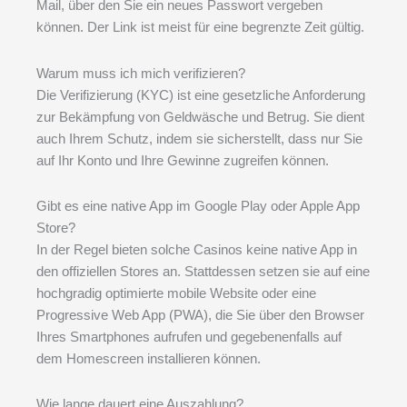
Mail, über den Sie ein neues Passwort vergeben
können. Der Link ist meist für eine begrenzte Zeit gültig.
Warum muss ich mich verifizieren?
Die Verifizierung (KYC) ist eine gesetzliche Anforderung
zur Bekämpfung von Geldwäsche und Betrug. Sie dient
auch Ihrem Schutz, indem sie sicherstellt, dass nur Sie
auf Ihr Konto und Ihre Gewinne zugreifen können.
Gibt es eine native App im Google Play oder Apple App
Store?
In der Regel bieten solche Casinos keine native App in
den offiziellen Stores an. Stattdessen setzen sie auf eine
hochgradig optimierte mobile Website oder eine
Progressive Web App (PWA), die Sie über den Browser
Ihres Smartphones aufrufen und gegebenenfalls auf
dem Homescreen installieren können.
Wie lange dauert eine Auszahlung?