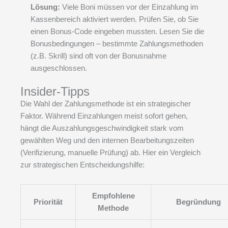
Lösung:
Viele Boni müssen vor der Einzahlung im
Kassenbereich aktiviert werden. Prüfen Sie, ob Sie
einen Bonus-Code eingeben mussten. Lesen Sie die
Bonusbedingungen – bestimmte Zahlungsmethoden
(z.B. Skrill) sind oft von der Bonusnahme
ausgeschlossen.
Insider-Tipps
Die Wahl der Zahlungsmethode ist ein strategischer
Faktor. Während Einzahlungen meist sofort gehen,
hängt die Auszahlungsgeschwindigkeit stark vom
gewählten Weg und den internen Bearbeitungszeiten
(Verifizierung, manuelle Prüfung) ab. Hier ein Vergleich
zur strategischen Entscheidungshilfe:
Empfohlene
Priorität
Begründung
Methode