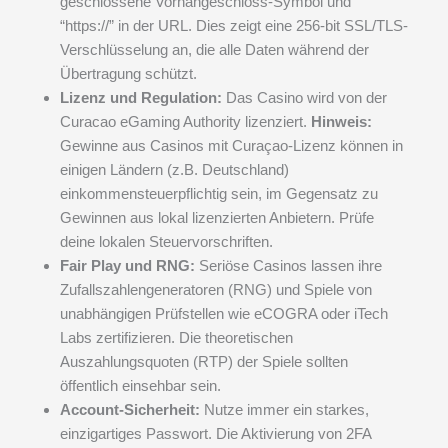
geschlossene Vorhängeschloss-Symbol und
“https://” in der URL. Dies zeigt eine 256-bit SSL/TLS-
Verschlüsselung an, die alle Daten während der
Übertragung schützt.
Lizenz und Regulation:
Das Casino wird von der
Curacao eGaming Authority lizenziert.
Hinweis:
Gewinne aus Casinos mit Curaçao-Lizenz können in
einigen Ländern (z.B. Deutschland)
einkommensteuerpflichtig sein, im Gegensatz zu
Gewinnen aus lokal lizenzierten Anbietern. Prüfe
deine lokalen Steuervorschriften.
Fair Play und RNG:
Seriöse Casinos lassen ihre
Zufallszahlengeneratoren (RNG) und Spiele von
unabhängigen Prüfstellen wie eCOGRA oder iTech
Labs zertifizieren. Die theoretischen
Auszahlungsquoten (RTP) der Spiele sollten
öffentlich einsehbar sein.
Account-Sicherheit:
Nutze immer ein starkes,
einzigartiges Passwort. Die Aktivierung von 2FA