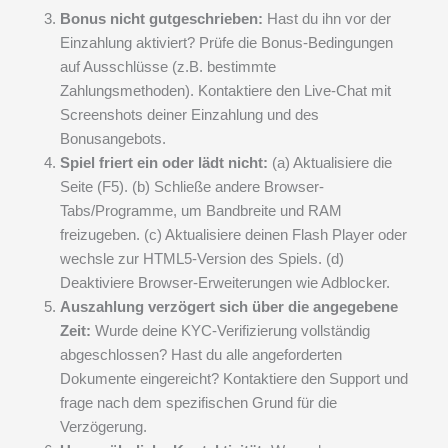
Bonus nicht gutgeschrieben:
Hast du ihn vor der
Einzahlung aktiviert? Prüfe die Bonus-Bedingungen
auf Ausschlüsse (z.B. bestimmte
Zahlungsmethoden). Kontaktiere den Live-Chat mit
Screenshots deiner Einzahlung und des
Bonusangebots.
Spiel friert ein oder lädt nicht:
(a) Aktualisiere die
Seite (F5). (b) Schließe andere Browser-
Tabs/Programme, um Bandbreite und RAM
freizugeben. (c) Aktualisiere deinen Flash Player oder
wechsle zur HTML5-Version des Spiels. (d)
Deaktiviere Browser-Erweiterungen wie Adblocker.
Auszahlung verzögert sich über die angegebene
Zeit:
Wurde deine KYC-Verifizierung vollständig
abgeschlossen? Hast du alle angeforderten
Dokumente eingereicht? Kontaktiere den Support und
frage nach dem spezifischen Grund für die
Verzögerung.