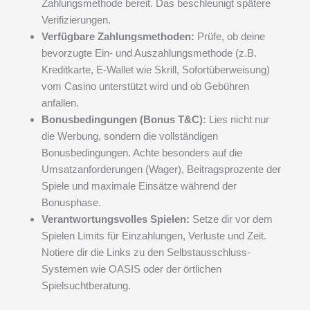
Zahlungsmethode bereit. Das beschleunigt spätere
Verifizierungen.
Verfügbare Zahlungsmethoden:
Prüfe, ob deine
bevorzugte Ein- und Auszahlungsmethode (z.B.
Kreditkarte, E-Wallet wie Skrill, Sofortüberweisung)
vom Casino unterstützt wird und ob Gebühren
anfallen.
Bonusbedingungen (Bonus T&C):
Lies nicht nur
die Werbung, sondern die vollständigen
Bonusbedingungen. Achte besonders auf die
Umsatzanforderungen (Wager), Beitragsprozente der
Spiele und maximale Einsätze während der
Bonusphase.
Verantwortungsvolles Spielen:
Setze dir vor dem
Spielen Limits für Einzahlungen, Verluste und Zeit.
Notiere dir die Links zu den Selbstausschluss-
Systemen wie OASIS oder der örtlichen
Spielsuchtberatung.