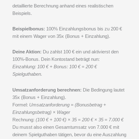
detaillierte Berechnung anhand eines realistischen
Beispiels.
Beispielbonus:
100% Einzahlungsbonus bis zu 200 €
mit einem Wager von 35x (Bonus + Einzahlung).
Deine Aktion:
Du zahlst 100 € ein und aktivierst den
100%-Bonus. Dein Kontostand beträgt nun:
Einzahlung: 100 € + Bonus: 100 € = 200 €
Spielguthaben.
Umsatzanforderung berechnen:
Die Bedingung lautet
35x (Bonus + Einzahlung).
Formel:
Umsatzanforderung = (Bonusbetrag +
Einzahlungsbetrag) × Wager
Rechnung:
(100 € + 100 €) × 35 = 200 € × 35 = 7.000 €
Du musst also einen Gesamtumsatz von 7.000 € mit
deinem Spielguthaben tätigen, bevor du eine Auszahlung