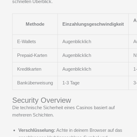
schnellen Überblick.
A
Methode
Einzahlungsgeschwindigkeit
E-Wallets
Augenblicklich
A
Prepaid-Karten
Augenblicklich
N
Kreditkarten
Augenblicklich
1
Banküberweisung
1-3 Tage
3
Security Overview
Die technische Sicherheit eines Casinos basiert auf
mehreren Schichten.
Verschlüsselung:
Achte in deinem Browser auf das