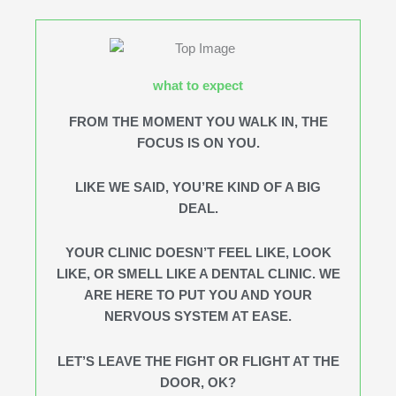
what to expect
FROM THE MOMENT YOU WALK IN, THE
FOCUS IS ON YOU.
LIKE WE SAID, YOU’RE KIND OF A BIG
DEAL.
YOUR CLINIC DOESN’T FEEL LIKE, LOOK
LIKE, OR SMELL LIKE A DENTAL CLINIC. WE
ARE HERE TO PUT YOU AND YOUR
NERVOUS SYSTEM AT EASE.
LET’S LEAVE THE FIGHT OR FLIGHT AT THE
DOOR, OK?