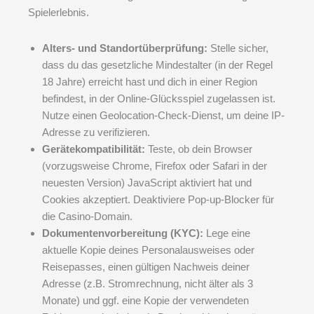
Spielerlebnis.
Alters- und Standortüberprüfung:
Stelle sicher,
dass du das gesetzliche Mindestalter (in der Regel
18 Jahre) erreicht hast und dich in einer Region
befindest, in der Online-Glücksspiel zugelassen ist.
Nutze einen Geolocation-Check-Dienst, um deine IP-
Adresse zu verifizieren.
Gerätekompatibilität:
Teste, ob dein Browser
(vorzugsweise Chrome, Firefox oder Safari in der
neuesten Version) JavaScript aktiviert hat und
Cookies akzeptiert. Deaktiviere Pop-up-Blocker für
die Casino-Domain.
Dokumentenvorbereitung (KYC):
Lege eine
aktuelle Kopie deines Personalausweises oder
Reisepasses, einen gültigen Nachweis deiner
Adresse (z.B. Stromrechnung, nicht älter als 3
Monate) und ggf. eine Kopie der verwendeten