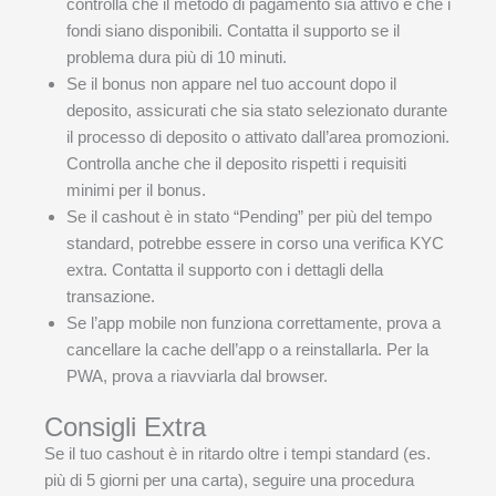
controlla che il metodo di pagamento sia attivo e che i
fondi siano disponibili. Contatta il supporto se il
problema dura più di 10 minuti.
Se il bonus non appare nel tuo account dopo il
deposito, assicurati che sia stato selezionato durante
il processo di deposito o attivato dall’area promozioni.
Controlla anche che il deposito rispetti i requisiti
minimi per il bonus.
Se il cashout è in stato “Pending” per più del tempo
standard, potrebbe essere in corso una verifica KYC
extra. Contatta il supporto con i dettagli della
transazione.
Se l’app mobile non funziona correttamente, prova a
cancellare la cache dell’app o a reinstallarla. Per la
PWA, prova a riavviarla dal browser.
Consigli Extra
Se il tuo cashout è in ritardo oltre i tempi standard (es.
più di 5 giorni per una carta), seguire una procedura