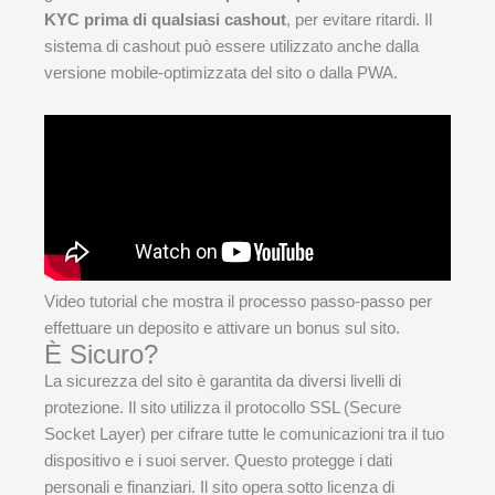
KYC prima di qualsiasi cashout
, per evitare ritardi. Il
sistema di cashout può essere utilizzato anche dalla
versione mobile-optimizzata del sito o dalla PWA.
Video tutorial che mostra il processo passo-passo per
effettuare un deposito e attivare un bonus sul sito.
È Sicuro?
La sicurezza del sito è garantita da diversi livelli di
protezione. Il sito utilizza il protocollo SSL (Secure
Socket Layer) per cifrare tutte le comunicazioni tra il tuo
dispositivo e i suoi server. Questo protegge i dati
personali e finanziari. Il sito opera sotto licenza di