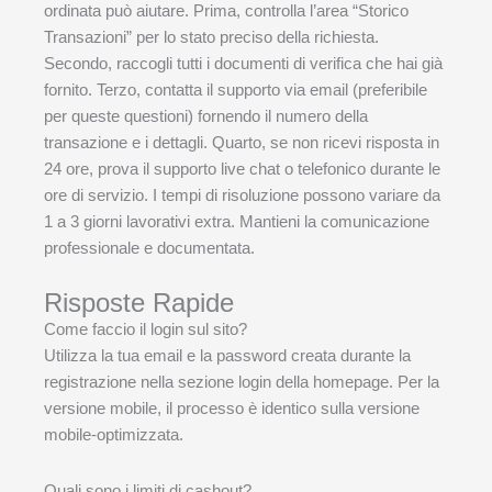
ordinata può aiutare. Prima, controlla l’area “Storico
Transazioni” per lo stato preciso della richiesta.
Secondo, raccogli tutti i documenti di verifica che hai già
fornito. Terzo, contatta il supporto via email (preferibile
per queste questioni) fornendo il numero della
transazione e i dettagli. Quarto, se non ricevi risposta in
24 ore, prova il supporto live chat o telefonico durante le
ore di servizio. I tempi di risoluzione possono variare da
1 a 3 giorni lavorativi extra. Mantieni la comunicazione
professionale e documentata.
Risposte Rapide
Come faccio il login sul sito?
Utilizza la tua email e la password creata durante la
registrazione nella sezione login della homepage. Per la
versione mobile, il processo è identico sulla versione
mobile-optimizzata.
Quali sono i limiti di cashout?