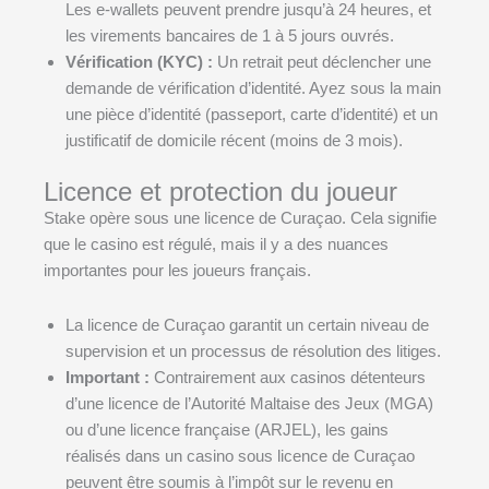
Les e-wallets peuvent prendre jusqu’à 24 heures, et
les virements bancaires de 1 à 5 jours ouvrés.
Vérification (KYC) :
Un retrait peut déclencher une
demande de vérification d’identité. Ayez sous la main
une pièce d’identité (passeport, carte d’identité) et un
justificatif de domicile récent (moins de 3 mois).
Licence et protection du joueur
Stake opère sous une licence de Curaçao. Cela signifie
que le casino est régulé, mais il y a des nuances
importantes pour les joueurs français.
La licence de Curaçao garantit un certain niveau de
supervision et un processus de résolution des litiges.
Important :
Contrairement aux casinos détenteurs
d’une licence de l’Autorité Maltaise des Jeux (MGA)
ou d’une licence française (ARJEL), les gains
réalisés dans un casino sous licence de Curaçao
peuvent être soumis à l’impôt sur le revenu en