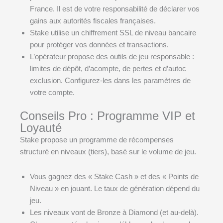
France. Il est de votre responsabilité de déclarer vos
gains aux autorités fiscales françaises.
Stake utilise un chiffrement SSL de niveau bancaire
pour protéger vos données et transactions.
L’opérateur propose des outils de jeu responsable :
limites de dépôt, d’acompte, de pertes et d’autoc
exclusion. Configurez-les dans les paramètres de
votre compte.
Conseils Pro : Programme VIP et
Loyauté
Stake propose un programme de récompenses
structuré en niveaux (tiers), basé sur le volume de jeu.
Vous gagnez des « Stake Cash » et des « Points de
Niveau » en jouant. Le taux de génération dépend du
jeu.
Les niveaux vont de Bronze à Diamond (et au-delà).