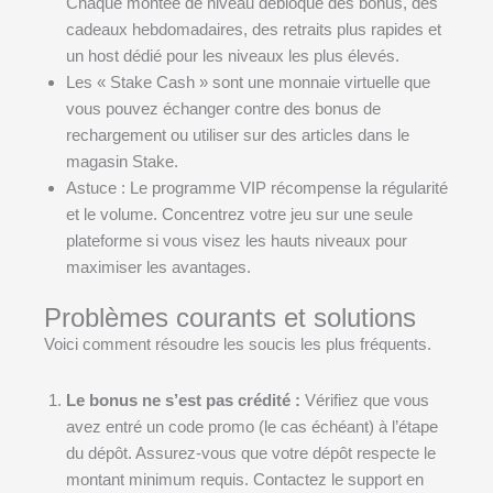
Chaque montée de niveau débloque des bonus, des
cadeaux hebdomadaires, des retraits plus rapides et
un host dédié pour les niveaux les plus élevés.
Les « Stake Cash » sont une monnaie virtuelle que
vous pouvez échanger contre des bonus de
rechargement ou utiliser sur des articles dans le
magasin Stake.
Astuce : Le programme VIP récompense la régularité
et le volume. Concentrez votre jeu sur une seule
plateforme si vous visez les hauts niveaux pour
maximiser les avantages.
Problèmes courants et solutions
Voici comment résoudre les soucis les plus fréquents.
Le bonus ne s’est pas crédité :
Vérifiez que vous
avez entré un code promo (le cas échéant) à l’étape
du dépôt. Assurez-vous que votre dépôt respecte le
montant minimum requis. Contactez le support en