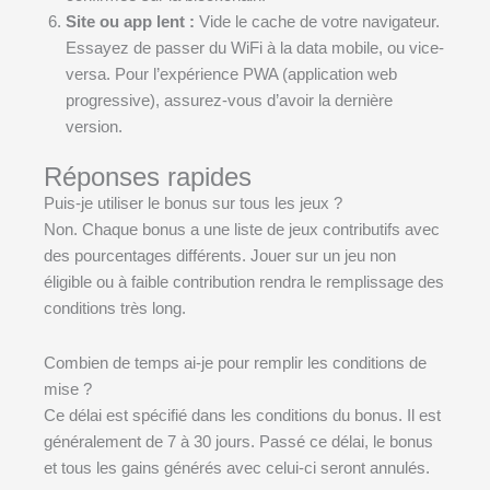
Site ou app lent :
Vide le cache de votre navigateur.
Essayez de passer du WiFi à la data mobile, ou vice-
versa. Pour l’expérience PWA (application web
progressive), assurez-vous d’avoir la dernière
version.
Réponses rapides
Puis-je utiliser le bonus sur tous les jeux ?
Non. Chaque bonus a une liste de jeux contributifs avec
des pourcentages différents. Jouer sur un jeu non
éligible ou à faible contribution rendra le remplissage des
conditions très long.
Combien de temps ai-je pour remplir les conditions de
mise ?
Ce délai est spécifié dans les conditions du bonus. Il est
généralement de 7 à 30 jours. Passé ce délai, le bonus
et tous les gains générés avec celui-ci seront annulés.