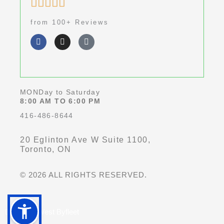
Rated





5
from 100+ Reviews
out
F
I
G
of
a
n
o
c
s
o
5
e
t
g
b
a
l
o
g
e
o
r
k
a
MONDay to Saturday
-
m
8:00 AM TO 6:00 PM
f
416-486-8644
20 Eglinton Ave W Suite 1100,
Toronto, ON
© 2026 ALL RIGHTS RESERVED.
Dentist in West Byfleet