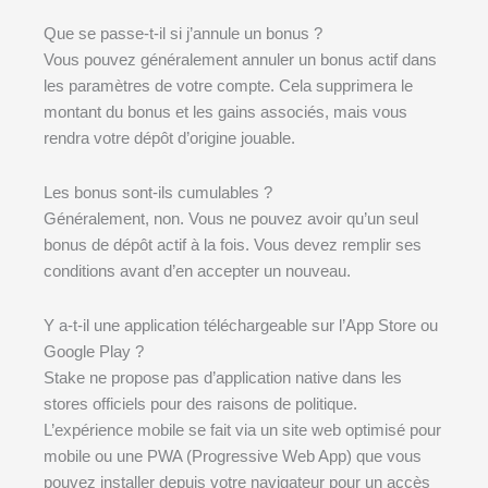
Que se passe-t-il si j’annule un bonus ?
Vous pouvez généralement annuler un bonus actif dans
les paramètres de votre compte. Cela supprimera le
montant du bonus et les gains associés, mais vous
rendra votre dépôt d’origine jouable.
Les bonus sont-ils cumulables ?
Généralement, non. Vous ne pouvez avoir qu’un seul
bonus de dépôt actif à la fois. Vous devez remplir ses
conditions avant d’en accepter un nouveau.
Y a-t-il une application téléchargeable sur l’App Store ou
Google Play ?
Stake ne propose pas d’application native dans les
stores officiels pour des raisons de politique.
L’expérience mobile se fait via un site web optimisé pour
mobile ou une PWA (Progressive Web App) que vous
pouvez installer depuis votre navigateur pour un accès