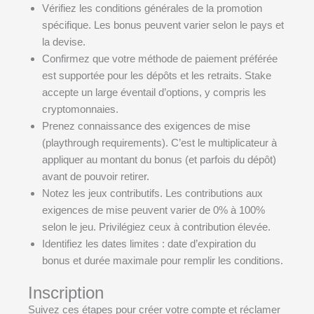
Vérifiez les conditions générales de la promotion
spécifique. Les bonus peuvent varier selon le pays et
la devise.
Confirmez que votre méthode de paiement préférée
est supportée pour les dépôts et les retraits. Stake
accepte un large éventail d’options, y compris les
cryptomonnaies.
Prenez connaissance des exigences de mise
(playthrough requirements). C’est le multiplicateur à
appliquer au montant du bonus (et parfois du dépôt)
avant de pouvoir retirer.
Notez les jeux contributifs. Les contributions aux
exigences de mise peuvent varier de 0% à 100%
selon le jeu. Privilégiez ceux à contribution élevée.
Identifiez les dates limites : date d’expiration du
bonus et durée maximale pour remplir les conditions.
Inscription
Suivez ces étapes pour créer votre compte et réclamer