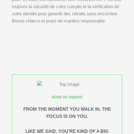
toujours la sécurité de votre compte et la vérification de
votre identité pour garantir des retraits sans encombre.
Bonne chance et jouez de manière responsable.
what to expect
FROM THE MOMENT YOU WALK IN, THE
FOCUS IS ON YOU.
LIKE WE SAID, YOU’RE KIND OF A BIG