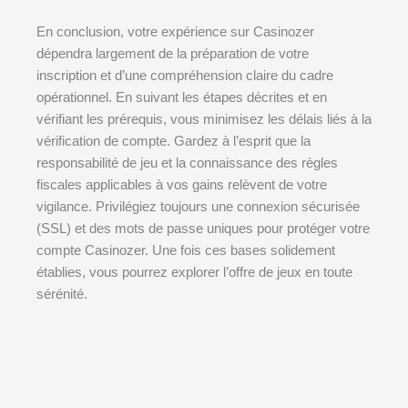
En conclusion, votre expérience sur Casinozer
dépendra largement de la préparation de votre
inscription et d’une compréhension claire du cadre
opérationnel. En suivant les étapes décrites et en
vérifiant les prérequis, vous minimisez les délais liés à la
vérification de compte. Gardez à l’esprit que la
responsabilité de jeu et la connaissance des règles
fiscales applicables à vos gains relèvent de votre
vigilance. Privilégiez toujours une connexion sécurisée
(SSL) et des mots de passe uniques pour protéger votre
compte Casinozer. Une fois ces bases solidement
établies, vous pourrez explorer l’offre de jeux en toute
sérénité.