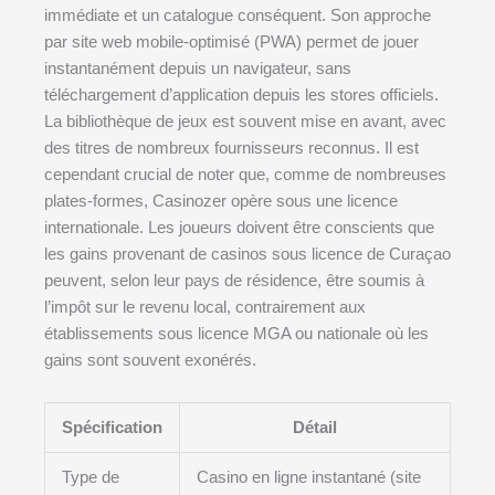
immédiate et un catalogue conséquent. Son approche
par site web mobile-optimisé (PWA) permet de jouer
instantanément depuis un navigateur, sans
téléchargement d’application depuis les stores officiels.
La bibliothèque de jeux est souvent mise en avant, avec
des titres de nombreux fournisseurs reconnus. Il est
cependant crucial de noter que, comme de nombreuses
plates-formes, Casinozer opère sous une licence
internationale. Les joueurs doivent être conscients que
les gains provenant de casinos sous licence de Curaçao
peuvent, selon leur pays de résidence, être soumis à
l’impôt sur le revenu local, contrairement aux
établissements sous licence MGA ou nationale où les
gains sont souvent exonérés.
Spécification
Détail
Type de
Casino en ligne instantané (site