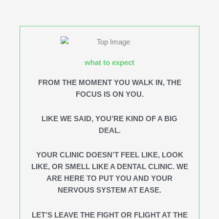
what to expect
FROM THE MOMENT YOU WALK IN, THE
FOCUS IS ON YOU.
LIKE WE SAID, YOU’RE KIND OF A BIG
DEAL.
YOUR CLINIC DOESN’T FEEL LIKE, LOOK
LIKE, OR SMELL LIKE A DENTAL CLINIC. WE
ARE HERE TO PUT YOU AND YOUR
NERVOUS SYSTEM AT EASE.
LET’S LEAVE THE FIGHT OR FLIGHT AT THE