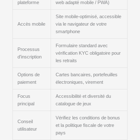
plateforme
web adapté mobile / PWA)
Site mobile-optimisé, accessible
Accès mobile
via le navigateur de votre
smartphone
Formulaire standard avec
Processus
vérification KYC obligatoire pour
d’inscription
les retraits
Options de
Cartes bancaires, portefeuilles
paiement
électroniques, virement
Focus
Accessibilité et diversité du
principal
catalogue de jeux
Vérifiez les conditions de bonus
Conseil
et la politique fiscale de votre
utilisateur
pays