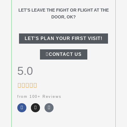
LET’S LEAVE THE FIGHT OR FLIGHT AT THE
DOOR, OK?
LET'S PLAN YOUR FIRST VISIT!
CONTACT US
5.0
Rated





5
from 100+ Reviews
out
F
I
G
of
a
n
o
c
s
o
5
e
t
g
b
a
l
o
g
e