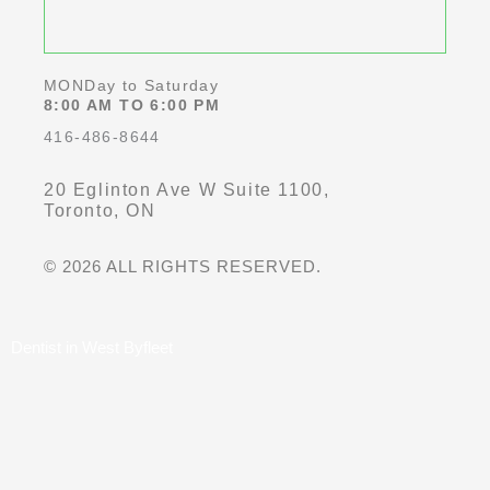
o
r
k
a
-
m
f
MONDay to Saturday
8:00 AM TO 6:00 PM
416-486-8644
20 Eglinton Ave W Suite 1100,
Toronto, ON
© 2026 ALL RIGHTS RESERVED.
Dentist in West Byfleet