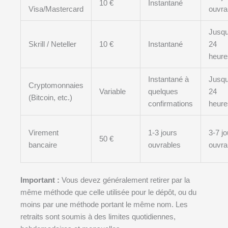
10 €
Instantané
Visa/Mastercard
ouvra
Jusqu
Skrill / Neteller
10 €
Instantané
24
heure
Instantané à
Jusqu
Cryptomonnaies
Variable
quelques
24
(Bitcoin, etc.)
confirmations
heure
Virement
1-3 jours
3-7 jo
50 €
bancaire
ouvrables
ouvra
Important :
Vous devez généralement retirer par la
même méthode que celle utilisée pour le dépôt, ou du
moins par une méthode portant le même nom. Les
retraits sont soumis à des limites quotidiennes,