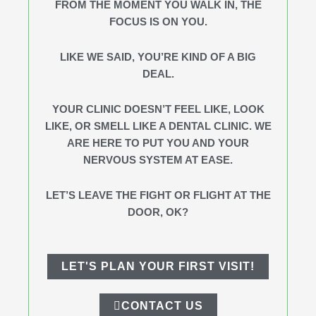
FROM THE MOMENT YOU WALK IN, THE
FOCUS IS ON YOU.
LIKE WE SAID, YOU’RE KIND OF A BIG
DEAL.
YOUR CLINIC DOESN’T FEEL LIKE, LOOK
LIKE, OR SMELL LIKE A DENTAL CLINIC. WE
ARE HERE TO PUT YOU AND YOUR
NERVOUS SYSTEM AT EASE.
LET’S LEAVE THE FIGHT OR FLIGHT AT THE
DOOR, OK?
LET'S PLAN YOUR FIRST VISIT!
CONTACT US