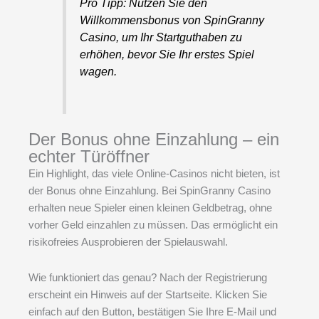
Pro Tipp: Nutzen Sie den
Willkommensbonus von SpinGranny
Casino, um Ihr Startguthaben zu
erhöhen, bevor Sie Ihr erstes Spiel
wagen.
Der Bonus ohne Einzahlung – ein
echter Türöffner
Ein Highlight, das viele Online‑Casinos nicht bieten, ist
der Bonus ohne Einzahlung. Bei SpinGranny Casino
erhalten neue Spieler einen kleinen Geldbetrag, ohne
vorher Geld einzahlen zu müssen. Das ermöglicht ein
risikofreies Ausprobieren der Spielauswahl.
Wie funktioniert das genau? Nach der Registrierung
erscheint ein Hinweis auf der Startseite. Klicken Sie
einfach auf den Button, bestätigen Sie Ihre E‑Mail und