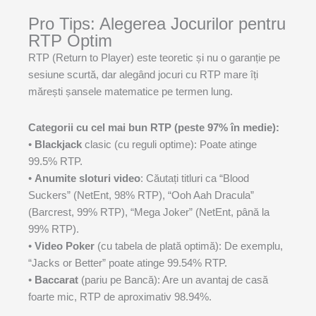
Pro Tips: Alegerea Jocurilor pentru
RTP Optim
RTP (Return to Player) este teoretic și nu o garanție pe
sesiune scurtă, dar alegând jocuri cu RTP mare îți
mărești șansele matematice pe termen lung.
Categorii cu cel mai bun RTP (peste 97% în medie):
•
Blackjack
clasic (cu reguli optime): Poate atinge
99.5% RTP.
•
Anumite sloturi video
: Căutați titluri ca “Blood
Suckers” (NetEnt, 98% RTP), “Ooh Aah Dracula”
(Barcrest, 99% RTP), “Mega Joker” (NetEnt, până la
99% RTP).
•
Video Poker
(cu tabela de plată optimă): De exemplu,
“Jacks or Better” poate atinge 99.54% RTP.
•
Baccarat
(pariu pe Bancă): Are un avantaj de casă
foarte mic, RTP de aproximativ 98.94%.