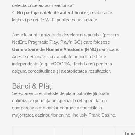
detecta orice acces neautorizat.
4.
Nu partaja datele de autentificare
și evită să te
loghezi pe rețele Wi-Fi publice nesecurizate.
Jocurile sunt furnizate de developeri reputabili (precum
NetEnt, Pragmatic Play, Play’n GO) care folosesc
Generatoare de Numere Aleatoare (RNG)
certificate.
Aceste certificate sunt auditate periodic de firme
independente (e.g., eCOGRA, iTech Labs) pentru a
asigura corectitudinea și aleatorietatea rezultatelor.
Bănci & Plăți
Selectarea unei metode de plată potrivite țiți poate
optimiza experiența, în special la retrageri. Iată o
comparație a metodelor comune disponibile la
majoritatea cazinourilor online, inclusiv Frank Casino.
Timp