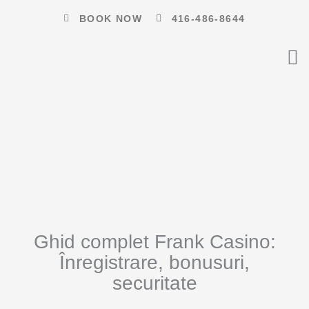
Skip
BOOK NOW
416-486-8644
to
content
Ghid complet Frank Casino:
Înregistrare, bonusuri,
securitate