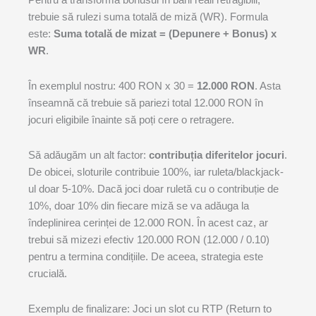
trebuie să rulezi suma totală de miză (WR). Formula
este:
Suma totală de mizat = (Depunere + Bonus) x
WR
.
În exemplul nostru: 400 RON x 30 =
12.000 RON
. Asta
înseamnă că trebuie să pariezi total 12.000 RON în
jocuri eligibile înainte să poți cere o retragere.
Să adăugăm un alt factor:
contribuția diferitelor jocuri
.
De obicei, sloturile contribuie 100%, iar ruleta/blackjack-
ul doar 5-10%. Dacă joci doar ruletă cu o contribuție de
10%, doar 10% din fiecare miză se va adăuga la
îndeplinirea cerinței de 12.000 RON. În acest caz, ar
trebui să mizezi efectiv 120.000 RON (12.000 / 0.10)
pentru a termina condițiile. De aceea, strategia este
crucială.
Exemplu de finalizare: Joci un slot cu RTP (Return to