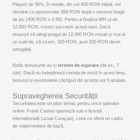
Player) de 96%. În medie, din cei 400 RON inițiali, vei
rămâne cu aproximativ 384 RON după o sesiune lungă
de joc (400 RON x 0.96). Pentru a finaliza WR-ul de
12.000 RON, mizezi succesiv acești bani. Dacă
reușești să atingi pragul de 12.000 RON mizați și mai ai
un sold de, să zicem, 300 RON, acei 300 RON devin
retragibili.
Notă: bonusurile au și
termen de expirare
(de ex., 7
zile). Dacă nu îndeplinești cerința de miză în acest timp,
bonusul și eventualele câștiguri din acesta vor fi anulate.
Supravegherea Securității
Securitatea este un pilon tehnic pentru orice operator
online. Frank Casino operează sub o licență
internațională (uzual Curaçao), ceea ce oferă un cadru
de reglementare de bază.