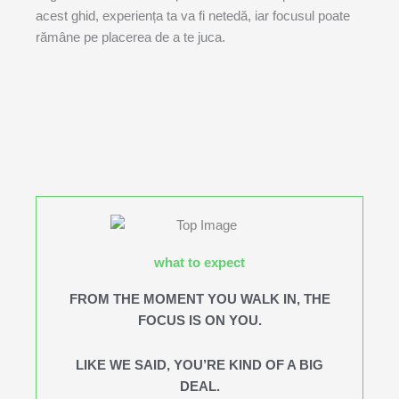
acest ghid, experiența ta va fi netedă, iar focusul poate
rămâne pe placerea de a te juca.
what to expect
FROM THE MOMENT YOU WALK IN, THE
FOCUS IS ON YOU.
LIKE WE SAID, YOU’RE KIND OF A BIG
DEAL.