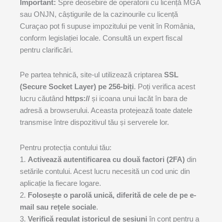
Important:
Spre deosebire de operatorii cu licență MGA
sau ONJN, câștigurile de la cazinourile cu licență
Curaçao pot fi supuse impozitului pe venit în România,
conform legislației locale. Consultă un expert fiscal
pentru clarificări.
Pe partea tehnică, site-ul utilizează criptarea
SSL
(Secure Socket Layer) pe 256-biți
. Poți verifica acest
lucru căutând
https://
și icoana unui lacăt în bara de
adresă a browserului. Aceasta protejează toate datele
transmise între dispozitivul tău și serverele lor.
Pentru protecția contului tău:
1.
Activează autentificarea cu două factori (2FA)
din
setările contului. Acest lucru necesită un cod unic din
aplicație la fiecare logare.
2.
Folosește o parolă unică, diferită de cele de pe e-
mail sau rețele sociale
.
3.
Verifică regulat istoricul de sesiuni
în cont pentru a