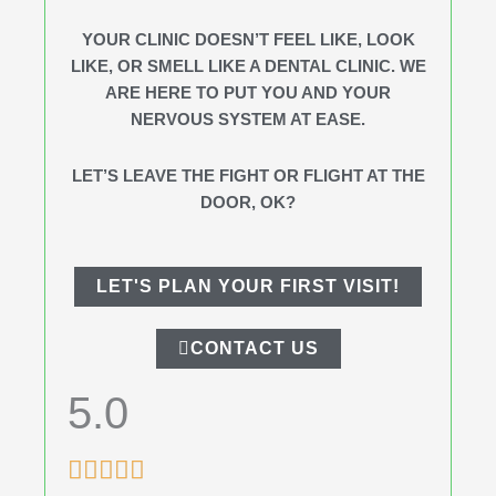
YOUR CLINIC DOESN’T FEEL LIKE, LOOK
LIKE, OR SMELL LIKE A DENTAL CLINIC. WE
ARE HERE TO PUT YOU AND YOUR
NERVOUS SYSTEM AT EASE.
LET’S LEAVE THE FIGHT OR FLIGHT AT THE
DOOR, OK?
LET'S PLAN YOUR FIRST VISIT!
CONTACT US
5.0
Rated





5