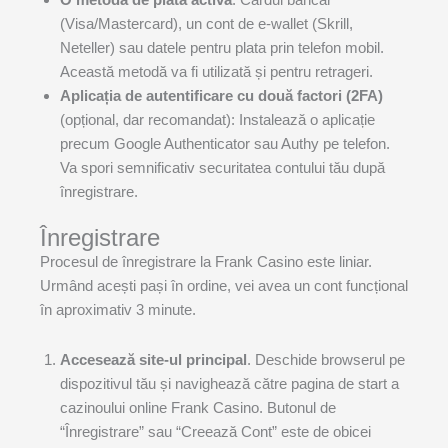
(Visa/Mastercard), un cont de e-wallet (Skrill,
Neteller) sau datele pentru plata prin telefon mobil.
Această metodă va fi utilizată și pentru retrageri.
Aplicația de autentificare cu două factori (2FA)
(opțional, dar recomandat): Instalează o aplicație
precum Google Authenticator sau Authy pe telefon.
Va spori semnificativ securitatea contului tău după
înregistrare.
Înregistrare
Procesul de înregistrare la Frank Casino este liniar.
Urmând acești pași în ordine, vei avea un cont funcțional
în aproximativ 3 minute.
Accesează site-ul principal
. Deschide browserul pe
dispozitivul tău și navighează către pagina de start a
cazinoului online Frank Casino. Butonul de
“Înregistrare” sau “Creează Cont” este de obicei