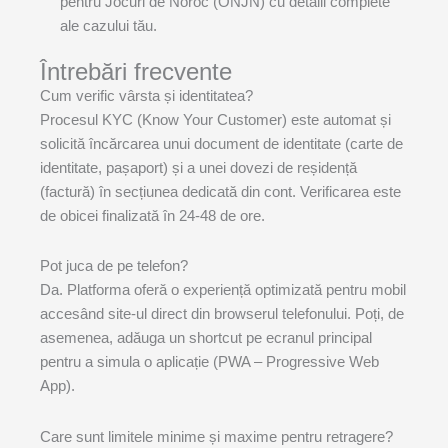
pentru Jocuri de Noroc (ONJN) cu detalii complete
ale cazului tău.
Întrebări frecvente
Cum verific vârsta și identitatea?
Procesul KYC (Know Your Customer) este automat și
solicită încărcarea unui document de identitate (carte de
identitate, pașaport) și a unei dovezi de reșidență
(factură) în secțiunea dedicată din cont. Verificarea este
de obicei finalizată în 24-48 de ore.
Pot juca de pe telefon?
Da. Platforma oferă o experiență optimizată pentru mobil
accesând site-ul direct din browserul telefonului. Poți, de
asemenea, adăuga un shortcut pe ecranul principal
pentru a simula o aplicație (PWA – Progressive Web
App).
Care sunt limitele minime și maxime pentru retragere?