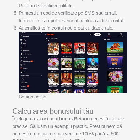
Politicii de Confidențialitate.
Primești un cod de verificare pe SMS sau email.
Introdu-l în câmpul desemnat pentru a activa contul.
Autentifică-te în contul nou creat cu datele tale.
Betano online
Calcularea bonusului tău
Înțelegerea valorii unui
bonus Betano
necesită calcule
precise. Să luăm un exemplu practic. Presupunem că
primești un bonus de bun venit de 100% până la 500