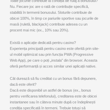
Toate jocurile contribuie la condiția de rulaj a bonusului?
Nu. Fiecare joc are o rată de contribuție specifică,
stabilită în termenii bonusului. Sloturile contribuie de
obicei 100%, în timp ce pariurile sportive sau jocurile de
masă (ruletă, blackjack) contribuie adesea cu un
procent mai mic (ex., 10% sau 20%).
Există o aplicație dedicată pentru casino?
Experiența principală pentru casino este oferită prin site-
ul mobil optimizat sau prin funcția PWA (Progressive
Web App), pe care o poți „instala” din browser. Aceasta
oferă performanță și acces similar unei aplicații native.
Cât durează să fiu creditat cu un bonus fără depunere,
dacă este oferit?
Dacă este disponibil un astfel de bonus (ex., bonus
pentru verificarea telefonului), creditarea este de obicei
instantanee sau în câteva minute după ce îndeplinești
condiția specificată în termeni. Trebuie totuși să