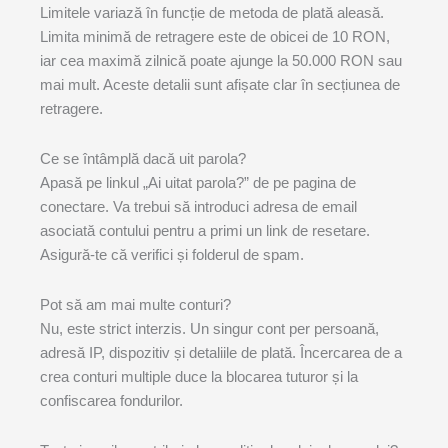
Limitele variază în funcție de metoda de plată aleasă.
Limita minimă de retragere este de obicei de 10 RON,
iar cea maximă zilnică poate ajunge la 50.000 RON sau
mai mult. Aceste detalii sunt afișate clar în secțiunea de
retragere.
Ce se întâmplă dacă uit parola?
Apasă pe linkul „Ai uitat parola?” de pe pagina de
conectare. Va trebui să introduci adresa de email
asociată contului pentru a primi un link de resetare.
Asigură-te că verifici și folderul de spam.
Pot să am mai multe conturi?
Nu, este strict interzis. Un singur cont per persoană,
adresă IP, dispozitiv și detaliile de plată. Încercarea de a
crea conturi multiple duce la blocarea tuturor și la
confiscarea fondurilor.