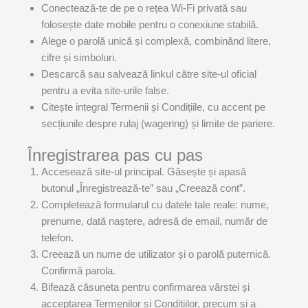
Conectează-te de pe o rețea Wi-Fi privată sau
folosește date mobile pentru o conexiune stabilă.
Alege o parolă unică și complexă, combinând litere,
cifre și simboluri.
Descarcă sau salvează linkul către site-ul oficial
pentru a evita site-urile false.
Citește integral Termenii și Condițiile, cu accent pe
secțiunile despre rulaj (wagering) și limite de pariere.
Înregistrarea pas cu pas
Accesează site-ul principal. Găsește și apasă
butonul „Înregistrează-te” sau „Creează cont”.
Completează formularul cu datele tale reale: nume,
prenume, dată naștere, adresă de email, număr de
telefon.
Creează un nume de utilizator și o parolă puternică.
Confirmă parola.
Bifează căsuneta pentru confirmarea vârstei și
acceptarea Termenilor și Condițiilor, precum și a