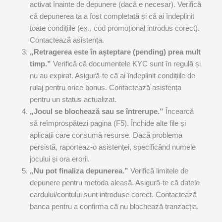
activat înainte de depunere (dacă e necesar). Verifică
că depunerea ta a fost completată și că ai îndeplinit
toate condițiile (ex., cod promoțional introdus corect).
Contactează asistența.
„Retragerea este în așteptare (pending) prea mult
timp.”
Verifică că documentele KYC sunt în regulă și
nu au expirat. Asigură-te că ai îndeplinit condițiile de
rulaj pentru orice bonus. Contactează asistența
pentru un status actualizat.
„Jocul se blochează sau se întrerupe.”
Încearcă
să reîmprospătezi pagina (F5). Închide alte file și
aplicații care consumă resurse. Dacă problema
persistă, raporteaz-o asistenței, specificând numele
jocului și ora erorii.
„Nu pot finaliza depunerea.”
Verifică limitele de
depunere pentru metoda aleasă. Asigură-te că datele
cardului/contului sunt introduse corect. Contactează
banca pentru a confirma că nu blochează tranzacția.