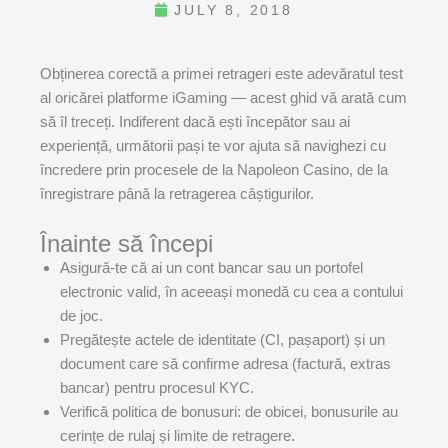
JULY 8, 2018
Obținerea corectă a primei retrageri este adevăratul test
al oricărei platforme iGaming — acest ghid vă arată cum
să îl treceți. Indiferent dacă ești începător sau ai
experiență, următorii pași te vor ajuta să navighezi cu
încredere prin procesele de la Napoleon Casino, de la
înregistrare până la retragerea câștigurilor.
Înainte să începi
Asigură-te că ai un cont bancar sau un portofel
electronic valid, în aceeași monedă cu cea a contului
de joc.
Pregătește actele de identitate (CI, pașaport) și un
document care să confirme adresa (factură, extras
bancar) pentru procesul KYC.
Verifică politica de bonusuri: de obicei, bonusurile au
cerințe de rulaj și limite de retragere.