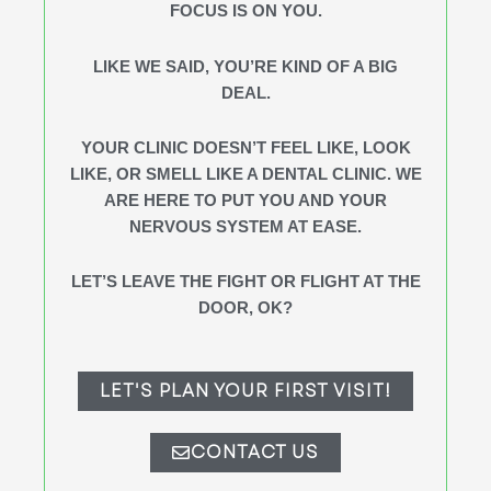
FOCUS IS ON YOU.
LIKE WE SAID, YOU’RE KIND OF A BIG
DEAL.
YOUR CLINIC DOESN’T FEEL LIKE, LOOK
LIKE, OR SMELL LIKE A DENTAL CLINIC. WE
ARE HERE TO PUT YOU AND YOUR
NERVOUS SYSTEM AT EASE.
LET’S LEAVE THE FIGHT OR FLIGHT AT THE
DOOR, OK?
LET'S PLAN YOUR FIRST VISIT!
CONTACT US