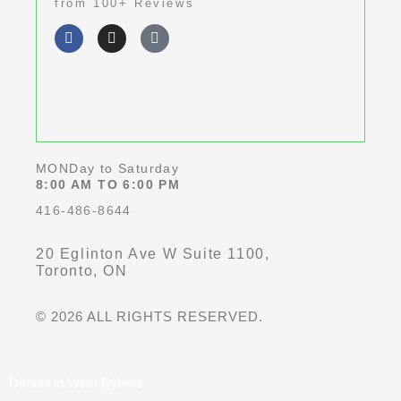
from 100+ Reviews
out
F
I
G
of
a
n
o
c
s
o
5
e
t
g
b
a
l
o
g
e
o
r
k
a
-
m
f
MONDay to Saturday
8:00 AM TO 6:00 PM
416-486-8644
20 Eglinton Ave W Suite 1100,
Toronto, ON
© 2026 ALL RIGHTS RESERVED.
Dentist in West Byfleet