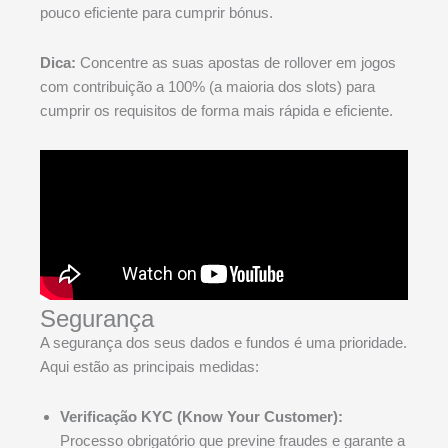
pouco eficiente para cumprir bónus.
Dica:
Concentre as suas apostas de rollover em jogos
com contribuição a 100% (a maioria dos slots) para
cumprir os requisitos de forma mais rápida e eficiente.
Segurança
A segurança dos seus dados e fundos é uma prioridade.
Aqui estão as principais medidas:
Verificação KYC (Know Your Customer):
Processo obrigatório que previne fraudes e garante a