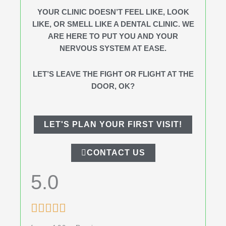
YOUR CLINIC DOESN’T FEEL LIKE, LOOK
LIKE, OR SMELL LIKE A DENTAL CLINIC. WE
ARE HERE TO PUT YOU AND YOUR
NERVOUS SYSTEM AT EASE.
LET’S LEAVE THE FIGHT OR FLIGHT AT THE
DOOR, OK?
LET'S PLAN YOUR FIRST VISIT!
CONTACT US
5.0
Rated





5