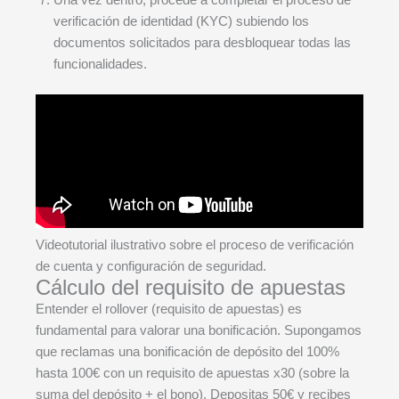
verificación de identidad (KYC) subiendo los
documentos solicitados para desbloquear todas las
funcionalidades.
Videotutorial ilustrativo sobre el proceso de verificación
de cuenta y configuración de seguridad.
Cálculo del requisito de apuestas
Entender el rollover (requisito de apuestas) es
fundamental para valorar una bonificación. Supongamos
que reclamas una bonificación de depósito del 100%
hasta 100€ con un requisito de apuestas x30 (sobre la
suma del depósito + el bono). Depositas 50€ y recibes