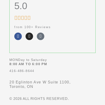
5.0
Rated





5
from 100+ Reviews
out
F
I
G
of
a
n
o
c
s
o
5
e
t
g
b
a
l
o
g
e
o
r
k
a
MONDay to Saturday
-
m
8:00 AM TO 6:00 PM
f
416-486-8644
20 Eglinton Ave W Suite 1100,
Toronto, ON
© 2026 ALL RIGHTS RESERVED.