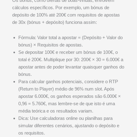
Os bónus, como ofertas de boas-vindas, envolvem
cálculos específicos. Por exemplo, um bónus de
depósito de 100% até 200€ com requisitos de apostas
de 30x (bónus + depósito) funciona assim:
Fórmula: Valor total a apostar = (Depósito + Valor do
bónus) × Requisitos de apostas.
Se depositar 100€ e receber um bónus de 100€, o
total é 200€. Multiplique por 30: 200€ × 30 = 6.000€ a
apostar antes de poder levantar quaisquer ganhos do
bónus.
Para calcular ganhos potenciais, considere o RTP
(Return to Player) médio de 96% num slot. Após
apostar 6.000€, os ganhos esperados são 6.000€ ×
0,96 = 5.760€, mas lembre-se de que isto é uma
média teórica e os resultados variam.
Dica: Use calculadoras online ou planilhas para
simular diferentes cenários, ajustando o depósito e
os requisitos.