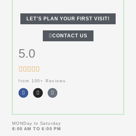
LET'S PLAN YOUR FIRST VISIT!
CONTACT US
5.0
Rated





5
from 100+ Reviews
out
F
I
G
of
a
n
o
c
s
o
5
e
t
g
b
a
l
o
g
e
o
r
k
a
MONDay to Saturday
-
m
8:00 AM TO 6:00 PM
f