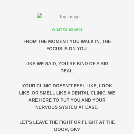
what to expect
FROM THE MOMENT YOU WALK IN, THE
FOCUS IS ON YOU.
LIKE WE SAID, YOU’RE KIND OF A BIG
DEAL.
YOUR CLINIC DOESN’T FEEL LIKE, LOOK
LIKE, OR SMELL LIKE A DENTAL CLINIC. WE
ARE HERE TO PUT YOU AND YOUR
NERVOUS SYSTEM AT EASE.
LET’S LEAVE THE FIGHT OR FLIGHT AT THE
DOOR, OK?