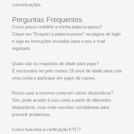
comunicações.
Perguntas Frequentes
Como posso redefinir a minha palavra-passe?
Clique em “Esqueci a palavra-passe” na página de login
e siga as instruções enviadas para o seu e-mail
registado.
Quais são os requisitos de idade para jogar?
É necessário ter pelo menos 18 anos de idade para criar
uma conta e participar em jogos de casino.
Posso usar a mesma conta em vários dispositivos?
Sim, pode aceder à sua conta a partir de diferentes
dispositivos, mas evite sessões simultâneas para
prevenir problemas.
Como funciona a verificação KYC?