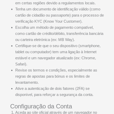
em certas regiões devido a regulamentos locais.
Tenha um documento de identificação válido (como
cartão de cidadão ou passaporte) para o processo de
verificação KYC (Know Your Customer).
Escolha um método de pagamento compatível,
como cartão de crédito/débito, transferência bancária
ou carteira eletrónica (ex: MB Way).
Certifique-se de que o seu dispositivo (smartphone,
tablet ou computador) tem uma ligação à Internet
estável e um navegador atualizado (ex: Chrome,
Safari).
Revise os termos e condições, especialmente as
regras de apostas para bónus e os limites de
levantamento.
Ative a autenticação de dois fatores (2FA) se
disponível, para reforçar a segurança da conta.
Configuração da Conta
Aceda ao site oficial através de um navegador no