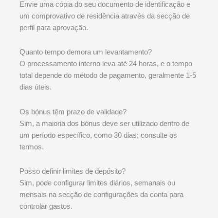
Envie uma cópia do seu documento de identificação e
um comprovativo de residência através da secção de
perfil para aprovação.
Quanto tempo demora um levantamento?
O processamento interno leva até 24 horas, e o tempo
total depende do método de pagamento, geralmente 1-5
dias úteis.
Os bónus têm prazo de validade?
Sim, a maioria dos bónus deve ser utilizado dentro de
um período específico, como 30 dias; consulte os
termos.
Posso definir limites de depósito?
Sim, pode configurar limites diários, semanais ou
mensais na secção de configurações da conta para
controlar gastos.