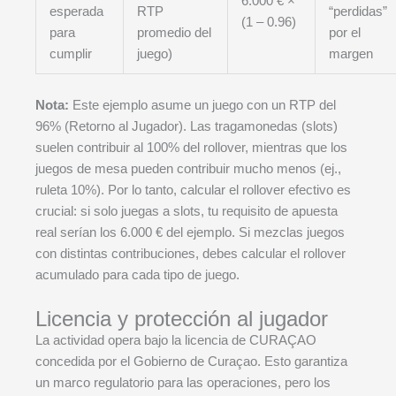
6.000 € ×
esperada
RTP
“perdidas”
(1 – 0.96)
para
promedio del
por el
cumplir
juego)
margen
Nota:
Este ejemplo asume un juego con un RTP del
96% (Retorno al Jugador). Las tragamonedas (slots)
suelen contribuir al 100% del rollover, mientras que los
juegos de mesa pueden contribuir mucho menos (ej.,
ruleta 10%). Por lo tanto, calcular el rollover efectivo es
crucial: si solo juegas a slots, tu requisito de apuesta
real serían los 6.000 € del ejemplo. Si mezclas juegos
con distintas contribuciones, debes calcular el rollover
acumulado para cada tipo de juego.
Licencia y protección al jugador
La actividad opera bajo la licencia de CURAÇAO
concedida por el Gobierno de Curaçao. Esto garantiza
un marco regulatorio para las operaciones, pero los