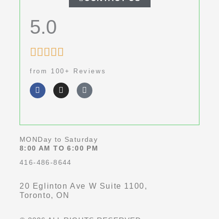
5.0
Rated





5
from 100+ Reviews
out
F
I
G
of
a
n
o
c
s
o
5
e
t
g
b
a
l
o
g
e
o
r
k
a
MONDay to Saturday
-
m
8:00 AM TO 6:00 PM
f
416-486-8644
20 Eglinton Ave W Suite 1100,
Toronto, ON