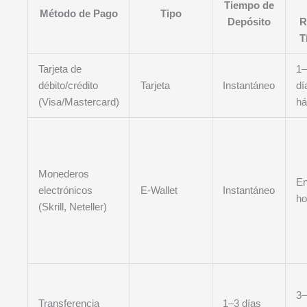
Tiempo de
Método de Pago
Tipo
Depósito
R
T
Tarjeta de
1–
débito/crédito
Tarjeta
Instantáneo
dí
(Visa/Mastercard)
há
Monederos
En
electrónicos
E-Wallet
Instantáneo
ho
(Skrill, Neteller)
3–
Transferencia
1–3 días