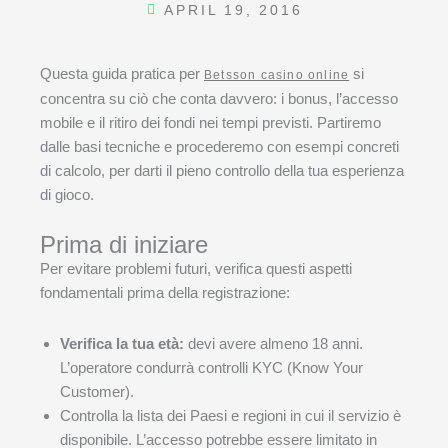
APRIL 19, 2016
Questa guida pratica per
si
Betsson casino online
concentra su ciò che conta davvero: i bonus, l’accesso
mobile e il ritiro dei fondi nei tempi previsti. Partiremo
dalle basi tecniche e procederemo con esempi concreti
di calcolo, per darti il pieno controllo della tua esperienza
di gioco.
Prima di iniziare
Per evitare problemi futuri, verifica questi aspetti
fondamentali prima della registrazione:
Verifica la tua età:
devi avere almeno 18 anni.
L’operatore condurrà controlli KYC (Know Your
Customer).
Controlla la lista dei Paesi e regioni in cui il servizio è
disponibile. L’accesso potrebbe essere limitato in