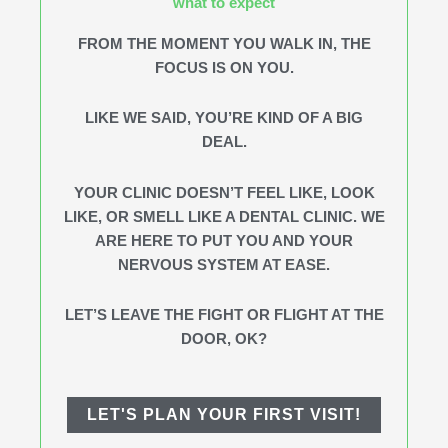
what to expect
FROM THE MOMENT YOU WALK IN, THE
FOCUS IS ON YOU.
LIKE WE SAID, YOU’RE KIND OF A BIG
DEAL.
YOUR CLINIC DOESN’T FEEL LIKE, LOOK
LIKE, OR SMELL LIKE A DENTAL CLINIC. WE
ARE HERE TO PUT YOU AND YOUR
NERVOUS SYSTEM AT EASE.
LET’S LEAVE THE FIGHT OR FLIGHT AT THE
DOOR, OK?
LET'S PLAN YOUR FIRST VISIT!