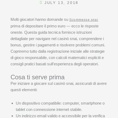
JULY 13, 2018
Molti giocatori hanno domande su
Scommesse snai
prima di depositare il primo euro — ecco le risposte
oneste. Questa guida tecnica fornisce istruzioni
dettagliate per navigare nel casinò snai, comprendere i
bonus, gestire i pagamenti e risolvere problemi comuni.
Copriremo tutto dalla registrazione iniziale alle strategie
di gioco responsabile, con calcoli matematici espliciti e
consigli pratici basati sull’esperienza degli operatori.
Cosa ti serve prima
Per iniziare a giocare sul casinò snai, assicurati di avere
questi elementi:
Un dispositivo compatibile: computer, smartphone o
tablet con connessione internet stabile.
Un indirizzo email valido e accessibile per la verifica