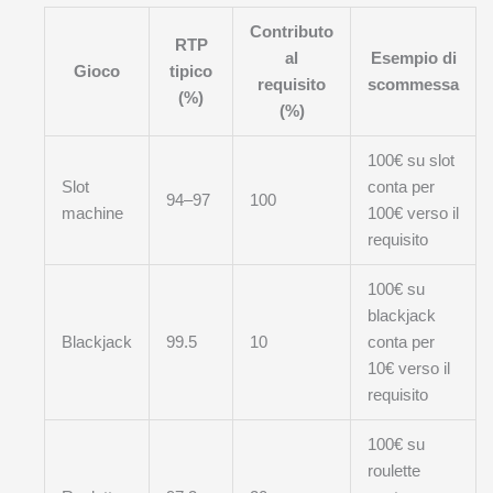
Contributo
RTP
al
Esempio di
Gioco
tipico
requisito
scommessa
(%)
(%)
100€ su slot
Slot
conta per
94–97
100
machine
100€ verso il
requisito
100€ su
blackjack
Blackjack
99.5
10
conta per
10€ verso il
requisito
100€ su
roulette