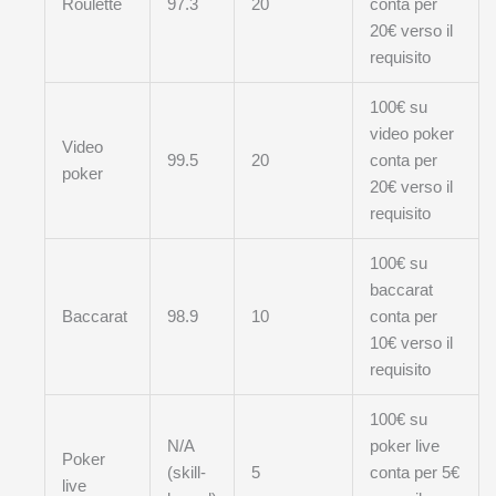
Roulette
97.3
20
conta per
20€ verso il
requisito
100€ su
video poker
Video
99.5
20
conta per
poker
20€ verso il
requisito
100€ su
baccarat
Baccarat
98.9
10
conta per
10€ verso il
requisito
100€ su
N/A
poker live
Poker
(skill-
5
conta per 5€
live