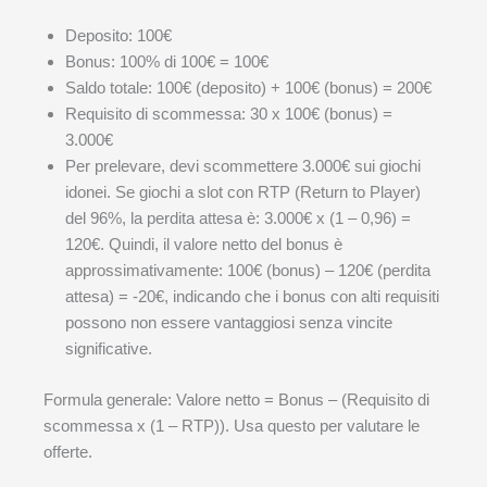
Deposito: 100€
Bonus: 100% di 100€ = 100€
Saldo totale: 100€ (deposito) + 100€ (bonus) = 200€
Requisito di scommessa: 30 x 100€ (bonus) =
3.000€
Per prelevare, devi scommettere 3.000€ sui giochi
idonei. Se giochi a slot con RTP (Return to Player)
del 96%, la perdita attesa è: 3.000€ x (1 – 0,96) =
120€. Quindi, il valore netto del bonus è
approssimativamente: 100€ (bonus) – 120€ (perdita
attesa) = -20€, indicando che i bonus con alti requisiti
possono non essere vantaggiosi senza vincite
significative.
Formula generale: Valore netto = Bonus – (Requisito di
scommessa x (1 – RTP)). Usa questo per valutare le
offerte.