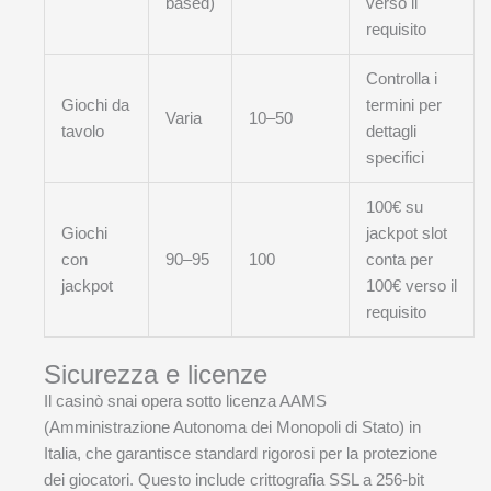
based)
verso il
requisito
Controlla i
Giochi da
termini per
Varia
10–50
tavolo
dettagli
specifici
100€ su
Giochi
jackpot slot
con
90–95
100
conta per
jackpot
100€ verso il
requisito
Sicurezza e licenze
Il casinò snai opera sotto licenza AAMS
(Amministrazione Autonoma dei Monopoli di Stato) in
Italia, che garantisce standard rigorosi per la protezione
dei giocatori. Questo include crittografia SSL a 256-bit