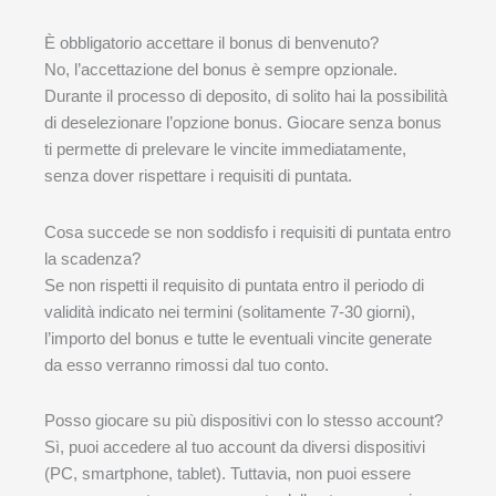
È obbligatorio accettare il bonus di benvenuto?
No, l’accettazione del bonus è sempre opzionale.
Durante il processo di deposito, di solito hai la possibilità
di deselezionare l’opzione bonus. Giocare senza bonus
ti permette di prelevare le vincite immediatamente,
senza dover rispettare i requisiti di puntata.
Cosa succede se non soddisfo i requisiti di puntata entro
la scadenza?
Se non rispetti il requisito di puntata entro il periodo di
validità indicato nei termini (solitamente 7-30 giorni),
l’importo del bonus e tutte le eventuali vincite generate
da esso verranno rimossi dal tuo conto.
Posso giocare su più dispositivi con lo stesso account?
Sì, puoi accedere al tuo account da diversi dispositivi
(PC, smartphone, tablet). Tuttavia, non puoi essere