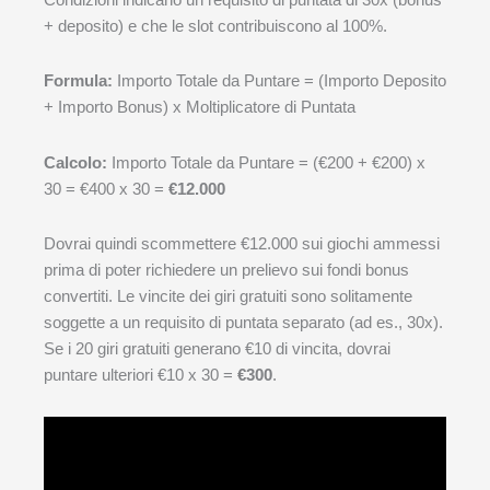
+ deposito) e che le slot contribuiscono al 100%.
Formula:
Importo Totale da Puntare = (Importo Deposito
+ Importo Bonus) x Moltiplicatore di Puntata
Calcolo:
Importo Totale da Puntare = (€200 + €200) x
30 = €400 x 30 =
€12.000
Dovrai quindi scommettere €12.000 sui giochi ammessi
prima di poter richiedere un prelievo sui fondi bonus
convertiti. Le vincite dei giri gratuiti sono solitamente
soggette a un requisito di puntata separato (ad es., 30x).
Se i 20 giri gratuiti generano €10 di vincita, dovrai
puntare ulteriori €10 x 30 =
€300
.