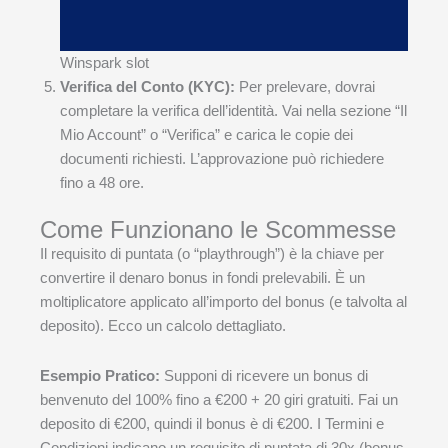
Winspark slot
Verifica del Conto (KYC):
Per prelevare, dovrai
completare la verifica dell’identità. Vai nella sezione “Il
Mio Account” o “Verifica” e carica le copie dei
documenti richiesti. L’approvazione può richiedere
fino a 48 ore.
Come Funzionano le Scommesse
Il requisito di puntata (o “playthrough”) è la chiave per
convertire il denaro bonus in fondi prelevabili. È un
moltiplicatore applicato all’importo del bonus (e talvolta al
deposito). Ecco un calcolo dettagliato.
Esempio Pratico:
Supponi di ricevere un bonus di
benvenuto del 100% fino a €200 + 20 giri gratuiti. Fai un
deposito di €200, quindi il bonus è di €200. I Termini e
Condizioni indicano un requisito di puntata di 30x (bonus