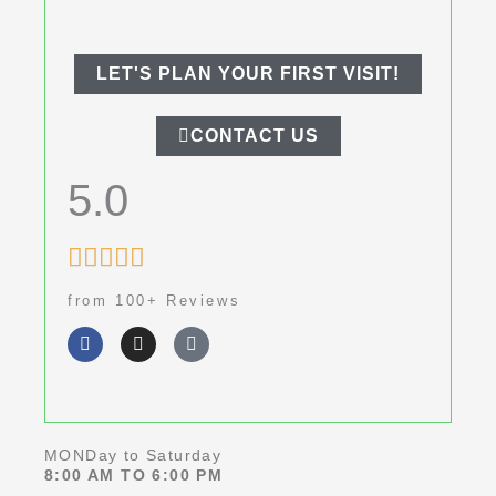
LET'S PLAN YOUR FIRST VISIT!
CONTACT US
5.0
Rated





5
from 100+ Reviews
out
F
I
G
of
a
n
o
c
s
o
5
e
t
g
b
a
l
o
g
e
o
r
k
a
MONDay to Saturday
-
m
8:00 AM TO 6:00 PM
f