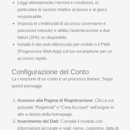
Leggi attentamente i termini e condizioni, in
particolare le sezioni relative ai bonus e al gioco
responsabile.
Imposta le credenziali di accesso (username e
password robuste) e abilita l’autenticazione a due
fattori (2FA) se disponibile.
Installa il sito web ottimizzato per mobile o il PWA
(Progressive Web App) sul tuo smartphone per un
accesso rapido.
Configurazione del Conto
La creazione di un conto è un processo lineare. Segui
questi passaggi:
Accesso alla Pagina di Registrazione:
Clicca sul
pulsante “Registrati” o “Crea Account” nell’angolo in
alto a destra della homepage.
Inserimento dei Dati:
Compila il modulo con
informazioni accurate e reali: nome, cognome, data di