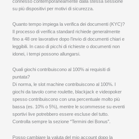
connesso contemporaneamente dalla stessa sessione
su più dispositivi per motivi di sicurezza.
Quanto tempo impiega la verifica dei documenti (KYC)?
Il processo di verifica standard richiede generalmente
fino a 48 ore lavorative dopo l’invio di documenti chiari e
leggibili. In caso di picchi di richieste o documenti non
idonei, i tempi possono allungarsi.
Quali giochi contribuiscono al 100% ai requisiti di
puntata?
Di norma, le slot machine contribuiscono al 100%. I
giochi da tavolo come roulette, blackjack e videopoker
spesso contribuiscono con una percentuale molto più
bassa (es. 10% o 5%), mentre le scommesse su eventi
sportivi live potrebbero essere escluse del tutto.
Controlla sempre la sezione “Termini dei Bonus”.
Posso cambiare la valuta del mio account dopo la