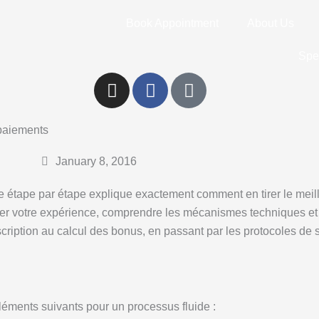
Book Appointment
About Us
Spe
I
F
G
n
a
o
s
c
o
 paiements
t
e
g
a
b
l
January 8, 2016
g
o
e
r
o
de étape par étape explique exactement comment en tirer le meil
a
k
er votre expérience, comprendre les mécanismes techniques et f
m
scription au calcul des bonus, en passant par les protocoles de s
éléments suivants pour un processus fluide :