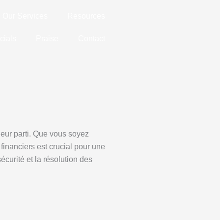
Our Services
Resources
cials
Praise
Contact
leur parti. Que vous soyez
inanciers est crucial pour une
écurité et la résolution des