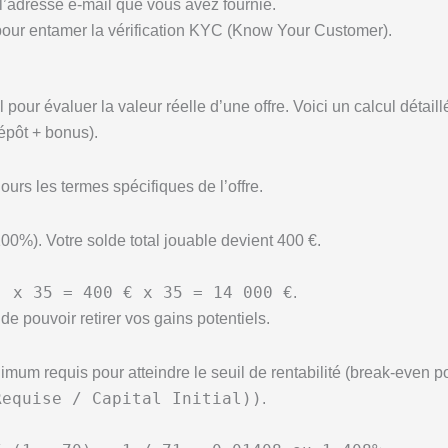
 l’adresse e-mail que vous avez fournie.
 pour entamer la vérification KYC (Know Your Customer).
pour évaluer la valeur réelle d’une offre. Voici un calcul détai
épôt + bonus).
ours les termes spécifiques de l’offre.
0%). Votre solde total jouable devient 400 €.
) x 35 = 400 € x 35 = 14 000 €
.
e pouvoir retirer vos gains potentiels.
m requis pour atteindre le seuil de rentabilité (break-even poin
Requise / Capital Initial))
.