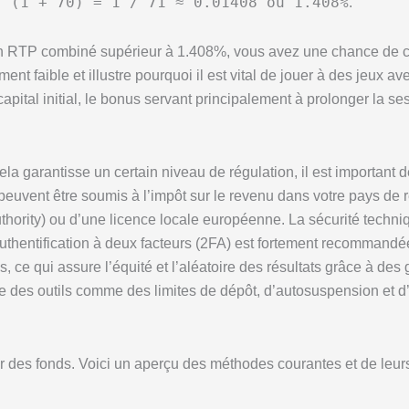
/ (1 + 70) = 1 / 71 ≈ 0.01408 ou 1.408%
.
t un RTP combiné supérieur à 1.408%, vous avez une chance de c
ment faible et illustre pourquoi il est vital de jouer à des jeux
apital initial, le bonus servant principalement à prolonger la se
 garantisse un certain niveau de régulation, il est important d
euvent être soumis à l’impôt sur le revenu dans votre pays de 
hority) ou d’une licence locale européenne. La sécurité techni
uthentification à deux facteurs (2FA) est fortement recommandé
s, ce qui assure l’équité et l’aléatoire des résultats grâce à d
fre des outils comme des limites de dépôt, d’autosuspension et d
er des fonds. Voici un aperçu des méthodes courantes et de leurs