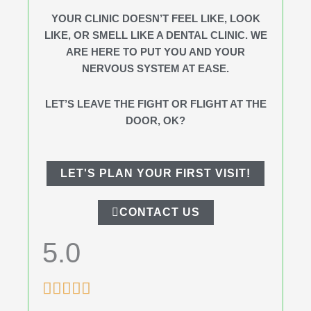
YOUR CLINIC DOESN’T FEEL LIKE, LOOK
LIKE, OR SMELL LIKE A DENTAL CLINIC. WE
ARE HERE TO PUT YOU AND YOUR
NERVOUS SYSTEM AT EASE.
LET’S LEAVE THE FIGHT OR FLIGHT AT THE
DOOR, OK?
LET'S PLAN YOUR FIRST VISIT!
CONTACT US
5.0
Rated





5