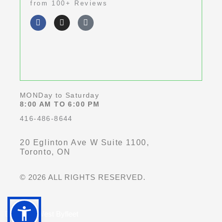
from 100+ Reviews
out
F
I
G
of
a
n
o
c
s
o
5
e
t
g
b
a
l
o
g
e
o
r
k
a
-
m
f
MONDay to Saturday
8:00 AM TO 6:00 PM
416-486-8644
20 Eglinton Ave W Suite 1100,
Toronto, ON
© 2026 ALL RIGHTS RESERVED.
Dentist in West Byfleet