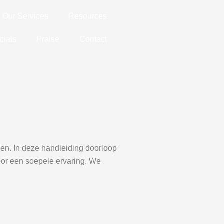
Our Services
Resources
cials
Praise
Contact
den. In deze handleiding doorloop
voor een soepele ervaring. We