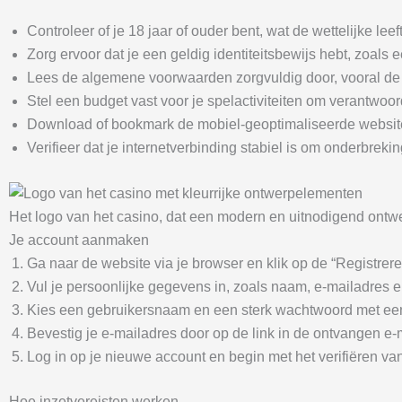
Controleer of je 18 jaar of ouder bent, wat de wettelijke lee
Zorg ervoor dat je een geldig identiteitsbewijs hebt, zoals e
Lees de algemene voorwaarden zorgvuldig door, vooral de 
Stel een budget vast voor je spelactiviteiten om verantwoor
Download of bookmark de mobiel-geoptimaliseerde website 
Verifieer dat je internetverbinding stabiel is om onderbrek
Het logo van het casino, dat een modern en uitnodigend ontwe
Je account aanmaken
Ga naar de website via je browser en klik op de “Registrer
Vul je persoonlijke gegevens in, zoals naam, e-mailadres 
Kies een gebruikersnaam en een sterk wachtwoord met een c
Bevestig je e-mailadres door op de link in de ontvangen e-m
Log in op je nieuwe account en begin met het verifiëren van
Hoe inzetvereisten werken