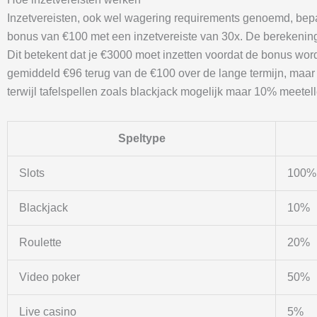
Inzetvereisten, ook wel wagering requirements genoemd, bep
bonus van €100 met een inzetvereiste van 30x. De berekening 
Dit betekent dat je €3000 moet inzetten voordat de bonus wor
gemiddeld €96 terug van de €100 over de lange termijn, maar 
terwijl tafelspellen zoals blackjack mogelijk maar 10% meetell
Speltype
Slots
100%
Blackjack
10%
Roulette
20%
Video poker
50%
Live casino
5%