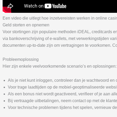
Een video die uitlegt hoe inzetvereisten werken in online casi
Geld storten en opnemen
Voor stortingen zijn populaire methoden iDEAL, creditcards
via bankoverschrijving of e-wallets, met verwerkingstijden var
documenten up-to-date zijn om vertragingen te voorkomen. Co
Probleemoplossing
Hier zijn enkele veelvoorkomende scenario’s en oplossingen:
Als je niet kunt inloggen, controleer dan je wachtwoord en 
Voor trage laadtijden op de mobiel-geoptimaliseerde websi
Als een bonus niet wordt geactiveerd, verifieer of je aan al
Bij vertraagde uitbetalingen, neem contact op met de klantens
Voor technische problemen tijdens het spelen, vernieuw de 