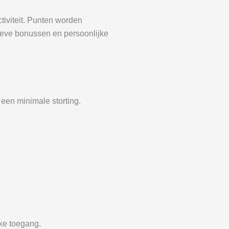
tiviteit. Punten worden
ieve bonussen en persoonlijke
 een minimale storting.
jke toegang.