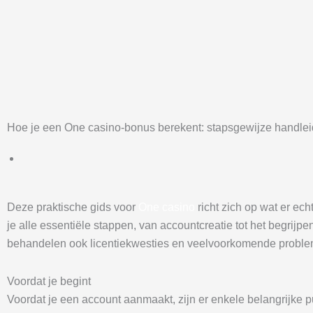
Skip
to
content
Hoe je een One casino-bonus berekent: stapsgewijze handlei
Deze praktische gids voor
One casino
richt zich op wat er ec
je alle essentiële stappen, van accountcreatie tot het begrij
behandelen ook licentiekwesties en veelvoorkomende problem
Voordat je begint
Voordat je een account aanmaakt, zijn er enkele belangrijke