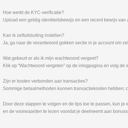
Hoe werkt de KYC-verificatie?
Upload een geldig identiteitsbewijs en een recent bewijs van ad
Kan ik zelfuitsluiting instellen?
Ja, ga naar de verantwoord gokken sectie in je account om zelfui
Wat gebeurt er als ik mijn wachtwoord vergeet?
Klik op “Wachtwoord vergeten” op de inlogpagina en volg de in
Zijn er kosten verbonden aan transacties?
Sommige betaalmethoden kunnen transactiekosten hebben; con
Door deze stappen te volgen en de tips toe te passen, kun je 
en de voorwaarden te lezen voordat je deelneemt aan bonuss