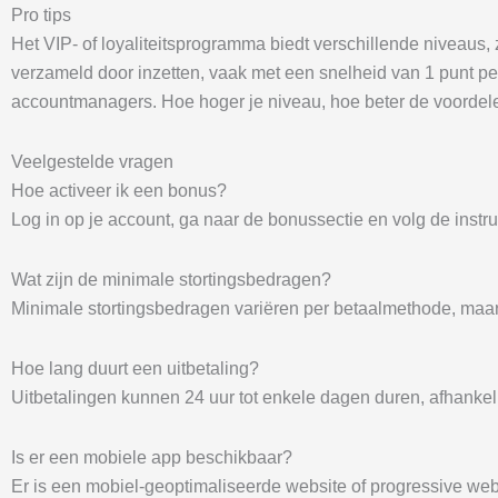
Pro tips
Het VIP- of loyaliteitsprogramma biedt verschillende niveaus,
verzameld door inzetten, vaak met een snelheid van 1 punt p
accountmanagers. Hoe hoger je niveau, hoe beter de voordelen
Veelgestelde vragen
Hoe activeer ik een bonus?
Log in op je account, ga naar de bonussectie en volg de instr
Wat zijn de minimale stortingsbedragen?
Minimale stortingsbedragen variëren per betaalmethode, maar
Hoe lang duurt een uitbetaling?
Uitbetalingen kunnen 24 uur tot enkele dagen duren, afhankeli
Is er een mobiele app beschikbaar?
Er is een mobiel-geoptimaliseerde website of progressive web