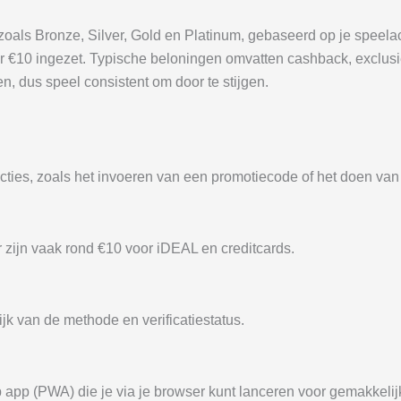
 zoals Bronze, Silver, Gold en Platinum, gebaseerd op je speelac
er €10 ingezet. Typische beloningen omvatten cashback, exclus
, dus speel consistent om door te stijgen.
ucties, zoals het invoeren van een promotiecode of het doen van
 zijn vaak rond €10 voor iDEAL en creditcards.
jk van de methode en verificatiestatus.
 app (PWA) die je via je browser kunt lanceren voor gemakkeli