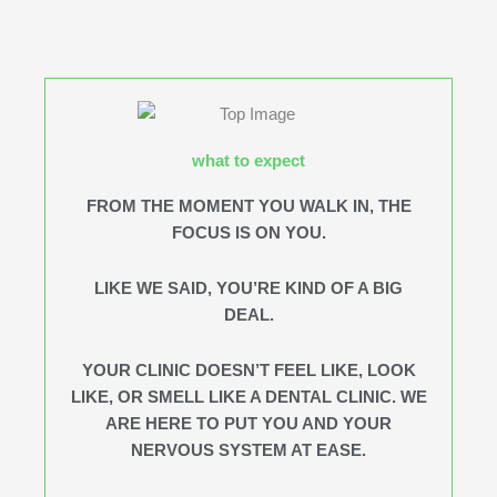
what to expect
FROM THE MOMENT YOU WALK IN, THE
FOCUS IS ON YOU.
LIKE WE SAID, YOU’RE KIND OF A BIG
DEAL.
YOUR CLINIC DOESN’T FEEL LIKE, LOOK
LIKE, OR SMELL LIKE A DENTAL CLINIC. WE
ARE HERE TO PUT YOU AND YOUR
NERVOUS SYSTEM AT EASE.