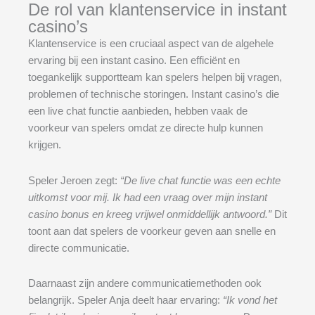
De rol van klantenservice in instant
casino’s
Klantenservice is een cruciaal aspect van de algehele
ervaring bij een instant casino. Een efficiënt en
toegankelijk supportteam kan spelers helpen bij vragen,
problemen of technische storingen. Instant casino’s die
een live chat functie aanbieden, hebben vaak de
voorkeur van spelers omdat ze directe hulp kunnen
krijgen.
Speler Jeroen zegt:
“De live chat functie was een echte
uitkomst voor mij. Ik had een vraag over mijn instant
casino bonus en kreeg vrijwel onmiddellijk antwoord.”
Dit
toont aan dat spelers de voorkeur geven aan snelle en
directe communicatie.
Daarnaast zijn andere communicatiemethoden ook
belangrijk. Speler Anja deelt haar ervaring:
“Ik vond het