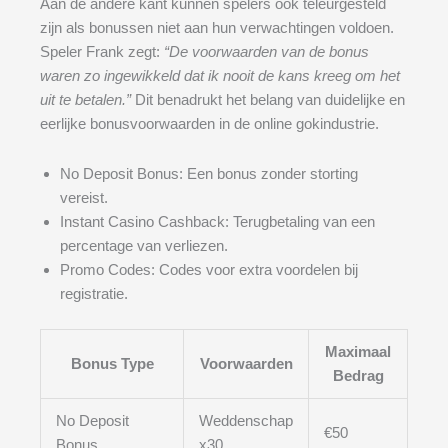
Aan de andere kant kunnen spelers ook teleurgesteld
zijn als bonussen niet aan hun verwachtingen voldoen.
Speler Frank zegt:
“De voorwaarden van de bonus
waren zo ingewikkeld dat ik nooit de kans kreeg om het
uit te betalen.”
Dit benadrukt het belang van duidelijke en
eerlijke bonusvoorwaarden in de online gokindustrie.
No Deposit Bonus: Een bonus zonder storting
vereist.
Instant Casino Cashback: Terugbetaling van een
percentage van verliezen.
Promo Codes: Codes voor extra voordelen bij
registratie.
Maximaal
Bonus Type
Voorwaarden
Bedrag
No Deposit
Weddenschap
€50
Bonus
x30