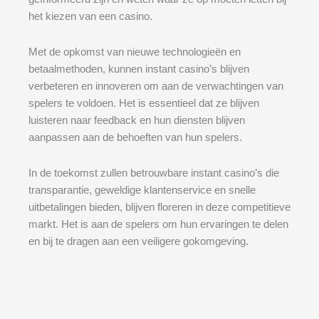
het kiezen van een casino.
Met de opkomst van nieuwe technologieën en
betaalmethoden, kunnen instant casino’s blijven
verbeteren en innoveren om aan de verwachtingen van
spelers te voldoen. Het is essentieel dat ze blijven
luisteren naar feedback en hun diensten blijven
aanpassen aan de behoeften van hun spelers.
In de toekomst zullen betrouwbare instant casino’s die
transparantie, geweldige klantenservice en snelle
uitbetalingen bieden, blijven floreren in deze competitieve
markt. Het is aan de spelers om hun ervaringen te delen
en bij te dragen aan een veiligere gokomgeving.