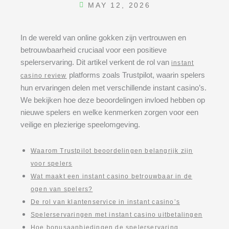
MAY 12, 2026
In de wereld van online gokken zijn vertrouwen en
betrouwbaarheid cruciaal voor een positieve
spelerservaring. Dit artikel verkent de rol van
instant
platforms zoals Trustpilot, waarin spelers
casino review
hun ervaringen delen met verschillende instant casino’s.
We bekijken hoe deze beoordelingen invloed hebben op
nieuwe spelers en welke kenmerken zorgen voor een
veilige en plezierige speelomgeving.
Waarom Trustpilot beoordelingen belangrijk zijn
voor spelers
Wat maakt een instant casino betrouwbaar in de
ogen van spelers?
De rol van klantenservice in instant casino’s
Spelerservaringen met instant casino uitbetalingen
Hoe bonusaanbiedingen de spelerservaring