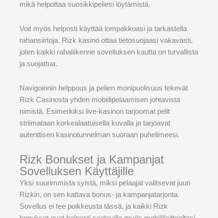
mikä helpottaa suosikkipeliesi löytämistä.
Voit myös helposti käyttää lompakkoasi ja tarkastella
rahansiirtoja. Rizk kasino ottaa tietosuojaasi vakavasti,
joten kaikki rahaliikenne sovelluksen kautta on turvallista
ja suojattua.
Navigoinnin helppous ja pelien monipuolisuus tekevät
Rizk Casinosta yhden mobiilipelaamisen johtavista
nimistä. Esimerkiksi live-kasinon tarjoomat pelit
striimataan korkealaatuisella kuvalla ja tarjoavat
autenttisen kasinotunnelman suoraan puhelimeesi.
Rizk Bonukset ja Kampanjat
Sovelluksen Käyttäjille
Yksi suurimmista syistä, miksi pelaajat valitsevat juuri
Rizkin, on sen kattava bonus- ja kampanjatarjonta.
Sovellus ei tee poikkeusta tässä, ja kaikki Rizk
bonukset ovat helposti saatavilla myös mobiililaitteeltasi.