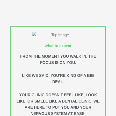
what to expect
FROM THE MOMENT YOU WALK IN, THE
FOCUS IS ON YOU.
LIKE WE SAID, YOU’RE KIND OF A BIG
DEAL.
YOUR CLINIC DOESN’T FEEL LIKE, LOOK
LIKE, OR SMELL LIKE A DENTAL CLINIC. WE
ARE HERE TO PUT YOU AND YOUR
NERVOUS SYSTEM AT EASE.