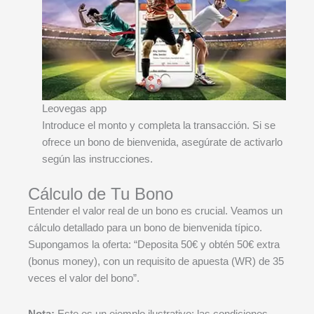
Leovegas app
Introduce el monto y completa la transacción. Si se
ofrece un bono de bienvenida, asegúrate de activarlo
según las instrucciones.
Cálculo de Tu Bono
Entender el valor real de un bono es crucial. Veamos un
cálculo detallado para un bono de bienvenida típico.
Supongamos la oferta: “Deposita 50€ y obtén 50€ extra
(bonus money), con un requisito de apuesta (WR) de 35
veces el valor del bono”.
Nota:
Este es un ejemplo ilustrativo; las condiciones