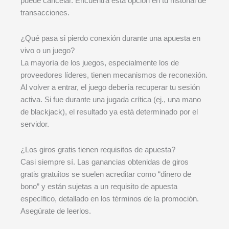
puede cancelar. Encuentra esta opción en tu historial de
transacciones.
¿Qué pasa si pierdo conexión durante una apuesta en
vivo o un juego?
La mayoría de los juegos, especialmente los de
proveedores líderes, tienen mecanismos de reconexión.
Al volver a entrar, el juego debería recuperar tu sesión
activa. Si fue durante una jugada crítica (ej., una mano
de blackjack), el resultado ya está determinado por el
servidor.
¿Los giros gratis tienen requisitos de apuesta?
Casi siempre sí. Las ganancias obtenidas de giros
gratis gratuitos se suelen acreditar como “dinero de
bono” y están sujetas a un requisito de apuesta
específico, detallado en los términos de la promoción.
Asegúrate de leerlos.