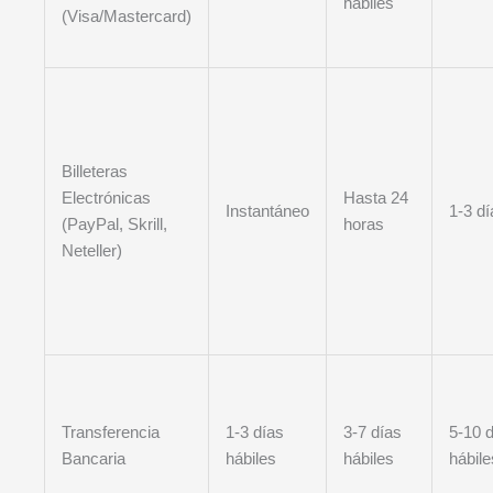
hábiles
(Visa/Mastercard)
Billeteras
Electrónicas
Hasta 24
Instantáneo
1-3 dí
(PayPal, Skrill,
horas
Neteller)
Transferencia
1-3 días
3-7 días
5-10 
Bancaria
hábiles
hábiles
hábile