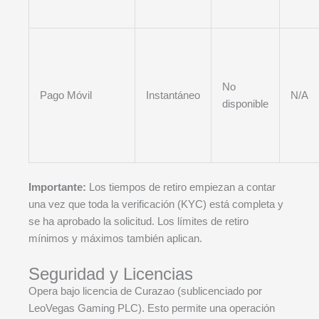
No
Pago Móvil
Instantáneo
N/A
disponible
Importante:
Los tiempos de retiro empiezan a contar
una vez que toda la verificación (KYC) está completa y
se ha aprobado la solicitud. Los límites de retiro
mínimos y máximos también aplican.
Seguridad y Licencias
Opera bajo licencia de Curazao (sublicenciado por
LeoVegas Gaming PLC). Esto permite una operación