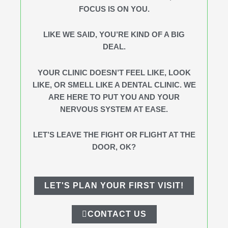
FOCUS IS ON YOU.
LIKE WE SAID, YOU’RE KIND OF A BIG
DEAL.
YOUR CLINIC DOESN’T FEEL LIKE, LOOK
LIKE, OR SMELL LIKE A DENTAL CLINIC. WE
ARE HERE TO PUT YOU AND YOUR
NERVOUS SYSTEM AT EASE.
LET’S LEAVE THE FIGHT OR FLIGHT AT THE
DOOR, OK?
LET'S PLAN YOUR FIRST VISIT!
CONTACT US