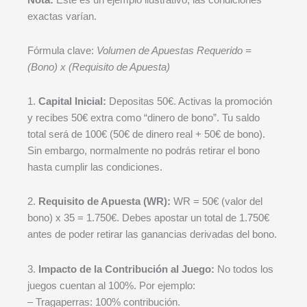
exactas varían.
Fórmula clave:
Volumen de Apuestas Requerido =
(Bono) x (Requisito de Apuesta)
1.
Capital Inicial:
Depositas 50€. Activas la promoción
y recibes 50€ extra como “dinero de bono”. Tu saldo
total será de 100€ (50€ de dinero real + 50€ de bono).
Sin embargo, normalmente no podrás retirar el bono
hasta cumplir las condiciones.
2.
Requisito de Apuesta (WR):
WR = 50€ (valor del
bono) x 35 = 1.750€. Debes apostar un total de 1.750€
antes de poder retirar las ganancias derivadas del bono.
3.
Impacto de la Contribución al Juego:
No todos los
juegos cuentan al 100%. Por ejemplo:
– Tragaperras: 100% contribución.