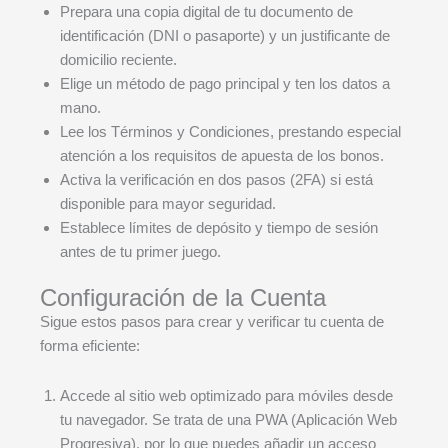
Prepara una copia digital de tu documento de
identificación (DNI o pasaporte) y un justificante de
domicilio reciente.
Elige un método de pago principal y ten los datos a
mano.
Lee los Términos y Condiciones, prestando especial
atención a los requisitos de apuesta de los bonos.
Activa la verificación en dos pasos (2FA) si está
disponible para mayor seguridad.
Establece límites de depósito y tiempo de sesión
antes de tu primer juego.
Configuración de la Cuenta
Sigue estos pasos para crear y verificar tu cuenta de
forma eficiente:
Accede al sitio web optimizado para móviles desde
tu navegador. Se trata de una PWA (Aplicación Web
Progresiva), por lo que puedes añadir un acceso