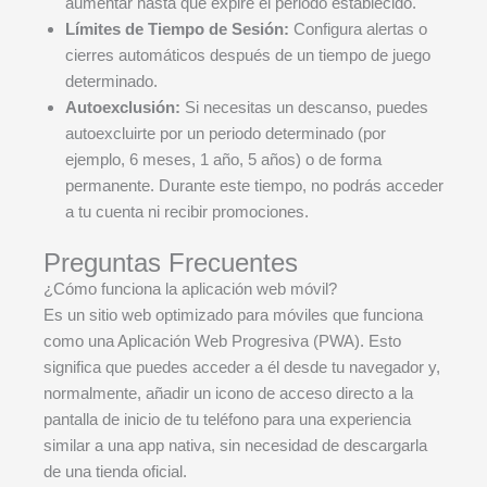
aumentar hasta que expire el periodo establecido.
Límites de Tiempo de Sesión:
Configura alertas o
cierres automáticos después de un tiempo de juego
determinado.
Autoexclusión:
Si necesitas un descanso, puedes
autoexcluirte por un periodo determinado (por
ejemplo, 6 meses, 1 año, 5 años) o de forma
permanente. Durante este tiempo, no podrás acceder
a tu cuenta ni recibir promociones.
Preguntas Frecuentes
¿Cómo funciona la aplicación web móvil?
Es un sitio web optimizado para móviles que funciona
como una Aplicación Web Progresiva (PWA). Esto
significa que puedes acceder a él desde tu navegador y,
normalmente, añadir un icono de acceso directo a la
pantalla de inicio de tu teléfono para una experiencia
similar a una app nativa, sin necesidad de descargarla
de una tienda oficial.