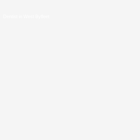
Dentist in West Byfleet