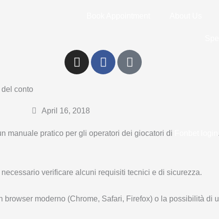
Book Appointment
About Us
Spe
I
F
G
n
a
o
s
c
o
 del conto
t
e
g
a
b
l
April 16, 2018
g
o
e
r
o
manuale pratico per gli operatori dei giocatori di
Fonbet login
a
k
m
necessario verificare alcuni requisiti tecnici e di sicurezza.
browser moderno (Chrome, Safari, Firefox) o la possibilità di ut