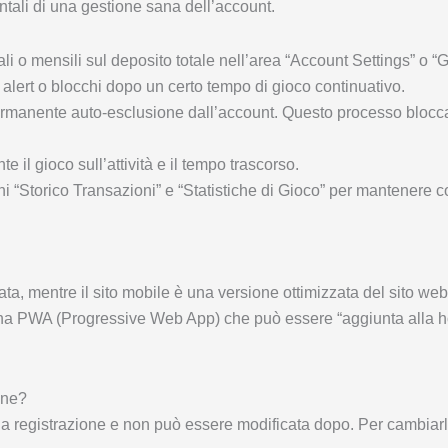
tali di una gestione sana dell’account.
anali o mensili sul deposito totale nell’area “Account Settings” o
 alert o blocchi dopo un certo tempo di gioco continuativo.
ermanente auto-esclusione dall’account. Questo processo blocc
 il gioco sull’attività e il tempo trascorso.
ni “Storico Transazioni” e “Statistiche di Gioco” per mantenere c
ta, mentre il sito mobile è una versione ottimizzata del sito we
o una PWA (Progressive Web App) che può essere “aggiunta alla 
one?
lla registrazione e non può essere modificata dopo. Per cambiar