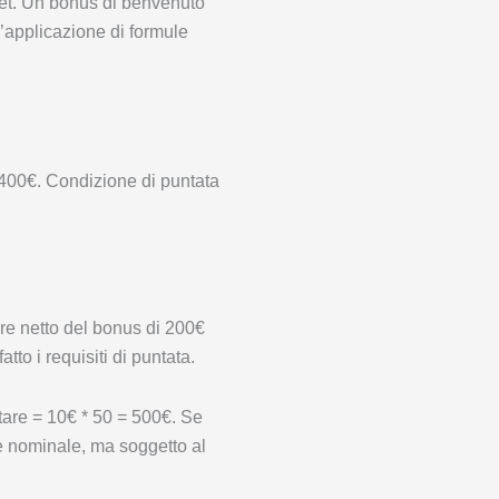
bet. Un bonus di benvenuto
l’applicazione di formule
400€. Condizione di puntata
ore netto del bonus di 200€
to i requisiti di puntata.
tare = 10€ * 50 = 500€. Se
re nominale, ma soggetto al