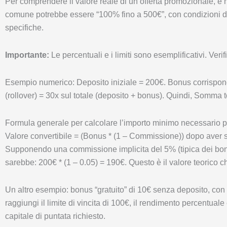
Per comprendere il valore reale di un offerta promozionale, 
comune potrebbe essere “100% fino a 500€”, con condizioni di pu
specifiche.
Importante:
Le percentuali e i limiti sono esemplificativi. Ver
Esempio numerico: Deposito iniziale = 200€. Bonus corrispon
(rollover) = 30x sul totale (deposito + bonus). Quindi, Somma 
Formula generale per calcolare l’importo minimo necessario pe
Valore convertibile = (Bonus * (1 – Commissione)) dopo aver sod
Supponendo una commissione implicita del 5% (tipica dei bonus c
sarebbe: 200€ * (1 – 0.05) = 190€. Questo è il valore teorico c
Un altro esempio: bonus “gratuito” di 10€ senza deposito, con
raggiungi il limite di vincita di 100€, il rendimento percentua
capitale di puntata richiesto.