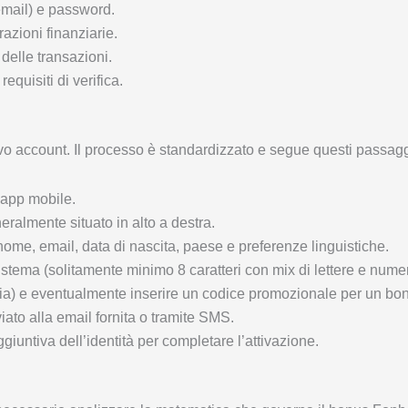
email) e password.
azioni finanziarie.
delle transazioni.
equisiti di verifica.
uovo account. Il processo è standardizzato e segue questi passagg
’app mobile.
ralmente situato in alto a destra.
nome, email, data di nascita, paese e preferenze linguistiche.
tema (solitamente minimo 8 caratteri con mix di lettere e numer
alia) e eventualmente inserire un codice promozionale per un bo
viato alla email fornita o tramite SMS.
giuntiva dell’identità per completare l’attivazione.