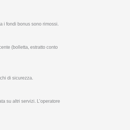
a i fondi bonus sono rimossi.
ente (bolletta, estratto conto
chi di sicurezza.
 su altri servizi. L’operatore