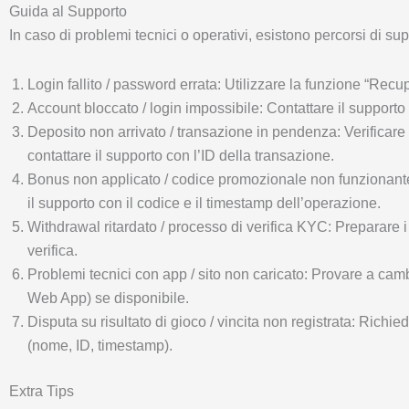
Guida al Supporto
In caso di problemi tecnici o operativi, esistono percorsi di sup
Login fallito / password errata: Utilizzare la funzione “Recu
Account bloccato / login impossibile: Contattare il supporto 
Deposito non arrivato / transazione in pendenza: Verificare l
contattare il supporto con l’ID della transazione.
Bonus non applicato / codice promozionale non funzionante: A
il supporto con il codice e il timestamp dell’operazione.
Withdrawal ritardato / processo di verifica KYC: Preparare i 
verifica.
Problemi tecnici con app / sito non caricato: Provare a cam
Web App) se disponibile.
Disputa su risultato di gioco / vincita non registrata: Richie
(nome, ID, timestamp).
Extra Tips