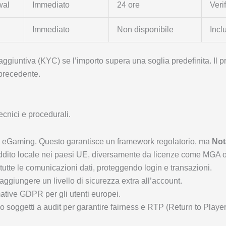
wal
Immediato
24 ore
Veri
Immediato
Non disponibile
Incl
 aggiuntiva (KYC) se l’importo supera una soglia predefinita. Il
 precedente.
ecnici e procedurali.
o eGaming. Questo garantisce un framework regolatorio, ma
Not
dito locale nei paesi UE, diversamente da licenze come MGA o 
re tutte le comunicazioni dati, proteggendo login e transazioni.
aggiungere un livello di sicurezza extra all’account.
mative GDPR per gli utenti europei.
ono soggetti a audit per garantire fairness e RTP (Return to Player