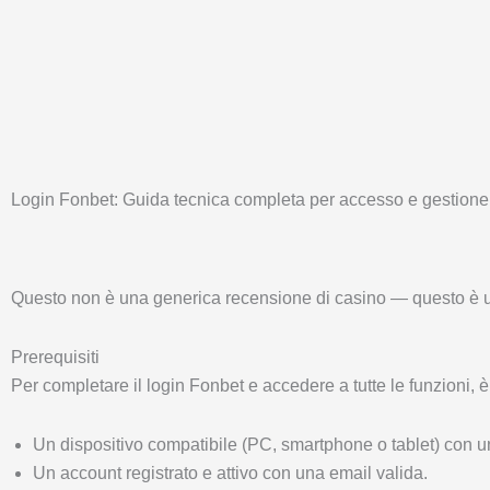
Skip
to
content
Login Fonbet: Guida tecnica completa per accesso e gestione
Questo non è una generica recensione di casino — questo è un 
Prerequisiti
Per completare il login Fonbet e accedere a tutte le funzioni, è 
Un dispositivo compatibile (PC, smartphone o tablet) con un 
Un account registrato e attivo con una email valida.