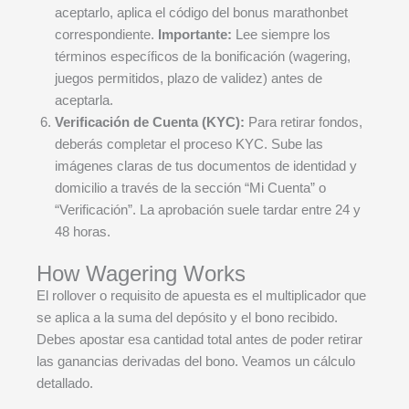
aceptarlo, aplica el código del bonus marathonbet
correspondiente.
Importante:
Lee siempre los
términos específicos de la bonificación (wagering,
juegos permitidos, plazo de validez) antes de
aceptarla.
Verificación de Cuenta (KYC):
Para retirar fondos,
deberás completar el proceso KYC. Sube las
imágenes claras de tus documentos de identidad y
domicilio a través de la sección “Mi Cuenta” o
“Verificación”. La aprobación suele tardar entre 24 y
48 horas.
How Wagering Works
El rollover o requisito de apuesta es el multiplicador que
se aplica a la suma del depósito y el bono recibido.
Debes apostar esa cantidad total antes de poder retirar
las ganancias derivadas del bono. Veamos un cálculo
detallado.