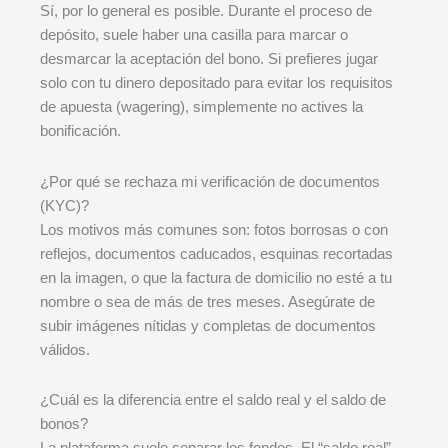
Sí, por lo general es posible. Durante el proceso de
depósito, suele haber una casilla para marcar o
desmarcar la aceptación del bono. Si prefieres jugar
solo con tu dinero depositado para evitar los requisitos
de apuesta (wagering), simplemente no actives la
bonificación.
¿Por qué se rechaza mi verificación de documentos
(KYC)?
Los motivos más comunes son: fotos borrosas o con
reflejos, documentos caducados, esquinas recortadas
en la imagen, o que la factura de domicilio no esté a tu
nombre o sea de más de tres meses. Asegúrate de
subir imágenes nítidas y completas de documentos
válidos.
¿Cuál es la diferencia entre el saldo real y el saldo de
bonos?
La plataforma suele separar los fondos. El “saldo real”