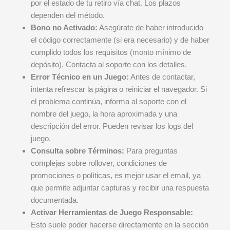
por el estado de tu retiro vía chat. Los plazos
dependen del método.
Bono no Activado:
Asegúrate de haber introducido
el código correctamente (si era necesario) y de haber
cumplido todos los requisitos (monto mínimo de
depósito). Contacta al soporte con los detalles.
Error Técnico en un Juego:
Antes de contactar,
intenta refrescar la página o reiniciar el navegador. Si
el problema continúa, informa al soporte con el
nombre del juego, la hora aproximada y una
descripción del error. Pueden revisar los logs del
juego.
Consulta sobre Términos:
Para preguntas
complejas sobre rollover, condiciones de
promociones o políticas, es mejor usar el email, ya
que permite adjuntar capturas y recibir una respuesta
documentada.
Activar Herramientas de Juego Responsable:
Esto suele poder hacerse directamente en la sección