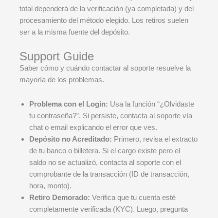
total dependerá de la verificación (ya completada) y del
procesamiento del método elegido. Los retiros suelen
ser a la misma fuente del depósito.
Support Guide
Saber cómo y cuándo contactar al soporte resuelve la
mayoría de los problemas.
Problema con el Login:
Usa la función “¿Olvidaste
tu contraseña?”. Si persiste, contacta al soporte vía
chat o email explicando el error que ves.
Depósito no Acreditado:
Primero, revisa el extracto
de tu banco o billetera. Si el cargo existe pero el
saldo no se actualizó, contacta al soporte con el
comprobante de la transacción (ID de transacción,
hora, monto).
Retiro Demorado:
Verifica que tu cuenta esté
completamente verificada (KYC). Luego, pregunta