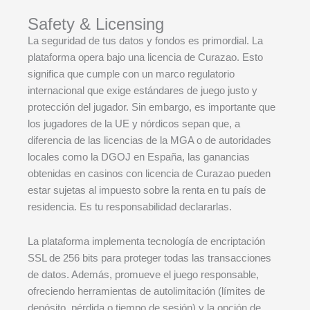
Safety & Licensing
La seguridad de tus datos y fondos es primordial. La
plataforma opera bajo una licencia de Curazao. Esto
significa que cumple con un marco regulatorio
internacional que exige estándares de juego justo y
protección del jugador. Sin embargo, es importante que
los jugadores de la UE y nórdicos sepan que, a
diferencia de las licencias de la MGA o de autoridades
locales como la DGOJ en España, las ganancias
obtenidas en casinos con licencia de Curazao pueden
estar sujetas al impuesto sobre la renta en tu país de
residencia. Es tu responsabilidad declararlas.
La plataforma implementa tecnología de encriptación
SSL de 256 bits para proteger todas las transacciones
de datos. Además, promueve el juego responsable,
ofreciendo herramientas de autolimitación (límites de
depósito, pérdida o tiempo de sesión) y la opción de