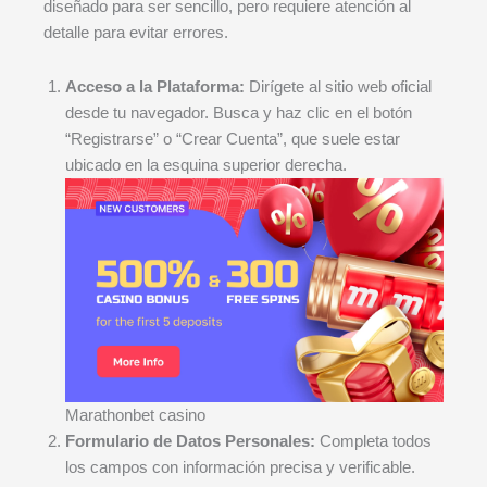
diseñado para ser sencillo, pero requiere atención al
detalle para evitar errores.
Acceso a la Plataforma:
Dirígete al sitio web oficial
desde tu navegador. Busca y haz clic en el botón
“Registrarse” o “Crear Cuenta”, que suele estar
ubicado en la esquina superior derecha.
Marathonbet casino
Formulario de Datos Personales:
Completa todos
los campos con información precisa y verificable.