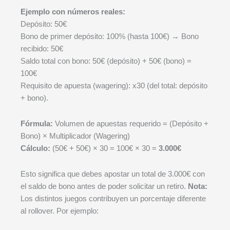
Ejemplo con números reales:
Depósito: 50€
Bono de primer depósito: 100% (hasta 100€) → Bono
recibido: 50€
Saldo total con bono: 50€ (depósito) + 50€ (bono) =
100€
Requisito de apuesta (wagering): x30 (del total: depósito
+ bono).
Fórmula:
Volumen de apuestas requerido = (Depósito +
Bono) × Multiplicador (Wagering)
Cálculo:
(50€ + 50€) × 30 = 100€ × 30 =
3.000€
Esto significa que debes apostar un total de 3.000€ con
el saldo de bono antes de poder solicitar un retiro.
Nota:
Los distintos juegos contribuyen un porcentaje diferente
al rollover. Por ejemplo: