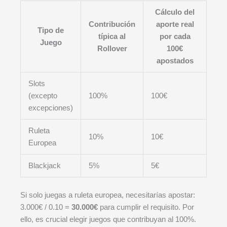
Cálculo del
Contribución
aporte real
Tipo de
típica al
por cada
Juego
Rollover
100€
apostados
Slots
(excepto
100%
100€
excepciones)
Ruleta
10%
10€
Europea
Blackjack
5%
5€
Si solo juegas a ruleta europea, necesitarías apostar:
3.000€ / 0.10 =
30.000€
para cumplir el requisito. Por
ello, es crucial elegir juegos que contribuyan al 100%.