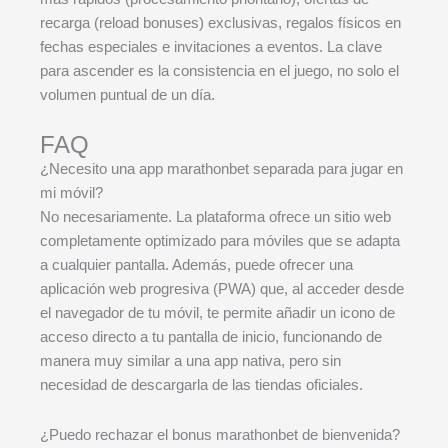
recarga (reload bonuses) exclusivas, regalos físicos en
fechas especiales e invitaciones a eventos. La clave
para ascender es la consistencia en el juego, no solo el
volumen puntual de un día.
FAQ
¿Necesito una app marathonbet separada para jugar en
mi móvil?
No necesariamente. La plataforma ofrece un sitio web
completamente optimizado para móviles que se adapta
a cualquier pantalla. Además, puede ofrecer una
aplicación web progresiva (PWA) que, al acceder desde
el navegador de tu móvil, te permite añadir un icono de
acceso directo a tu pantalla de inicio, funcionando de
manera muy similar a una app nativa, pero sin
necesidad de descargarla de las tiendas oficiales.
¿Puedo rechazar el bonus marathonbet de bienvenida?