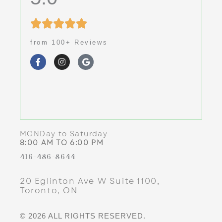
Rated





5
from 100+ Reviews
out
F
I
G
of
a
n
o
c
s
o
5
e
t
g
b
a
l
o
g
e
o
r
k
a
-
m
f
MONDay to Saturday
8:00 AM TO 6:00 PM
416-486-8644
20 Eglinton Ave W Suite 1100,
Toronto, ON
© 2026 ALL RIGHTS RESERVED.