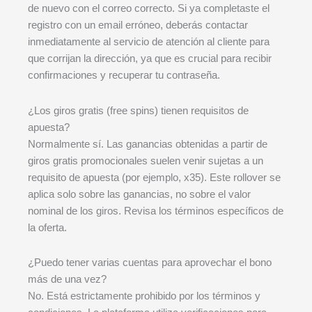
de nuevo con el correo correcto. Si ya completaste el
registro con un email erróneo, deberás contactar
inmediatamente al servicio de atención al cliente para
que corrijan la dirección, ya que es crucial para recibir
confirmaciones y recuperar tu contraseña.
¿Los giros gratis (free spins) tienen requisitos de
apuesta?
Normalmente sí. Las ganancias obtenidas a partir de
giros gratis promocionales suelen venir sujetas a un
requisito de apuesta (por ejemplo, x35). Este rollover se
aplica solo sobre las ganancias, no sobre el valor
nominal de los giros. Revisa los términos específicos de
la oferta.
¿Puedo tener varias cuentas para aprovechar el bono
más de una vez?
No. Está estrictamente prohibido por los términos y