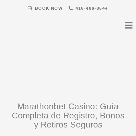
Skip
BOOK NOW
416-486-8644
to
content
Marathonbet Casino: Guía
Completa de Registro, Bonos
y Retiros Seguros