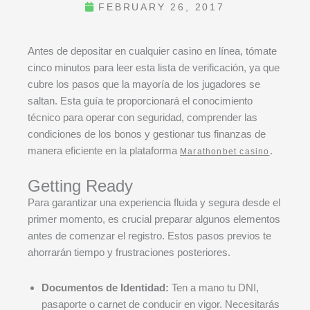
FEBRUARY 26, 2017
Antes de depositar en cualquier casino en línea, tómate
cinco minutos para leer esta lista de verificación, ya que
cubre los pasos que la mayoría de los jugadores se
saltan. Esta guía te proporcionará el conocimiento
técnico para operar con seguridad, comprender las
condiciones de los bonos y gestionar tus finanzas de
manera eficiente en la plataforma
.
Marathonbet casino
Getting Ready
Para garantizar una experiencia fluida y segura desde el
primer momento, es crucial preparar algunos elementos
antes de comenzar el registro. Estos pasos previos te
ahorrarán tiempo y frustraciones posteriores.
Documentos de Identidad:
Ten a mano tu DNI,
pasaporte o carnet de conducir en vigor. Necesitarás