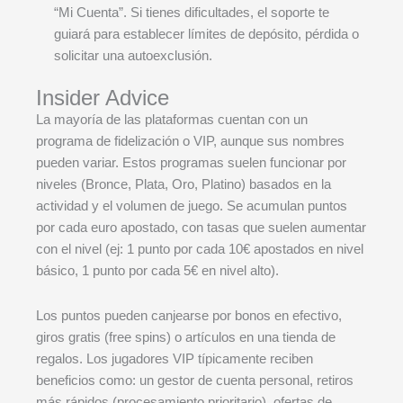
“Mi Cuenta”. Si tienes dificultades, el soporte te
guiará para establecer límites de depósito, pérdida o
solicitar una autoexclusión.
Insider Advice
La mayoría de las plataformas cuentan con un
programa de fidelización o VIP, aunque sus nombres
pueden variar. Estos programas suelen funcionar por
niveles (Bronce, Plata, Oro, Platino) basados en la
actividad y el volumen de juego. Se acumulan puntos
por cada euro apostado, con tasas que suelen aumentar
con el nivel (ej: 1 punto por cada 10€ apostados en nivel
básico, 1 punto por cada 5€ en nivel alto).
Los puntos pueden canjearse por bonos en efectivo,
giros gratis (free spins) o artículos en una tienda de
regalos. Los jugadores VIP típicamente reciben
beneficios como: un gestor de cuenta personal, retiros
más rápidos (procesamiento prioritario), ofertas de