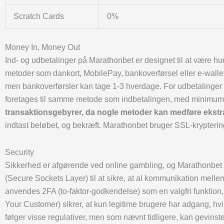
Scratch Cards
0%
Money In, Money Out
Ind- og udbetalinger på Marathonbet er designet til at være h
metoder som dankort, MobilePay, bankoverførsel eller e-wallets
men bankoverførsler kan tage 1-3 hverdage. For udbetalinger
foretages til samme metode som indbetalingen, med minimums
transaktionsgebyrer, da nogle metoder kan medføre ekstr
indtast beløbet, og bekræft. Marathonbet bruger SSL-kryptering 
Security
Sikkerhed er afgørende ved online gambling, og Marathonbet i
(Secure Sockets Layer) til at sikre, at al kommunikation mel
anvendes 2FA (to-faktor-godkendelse) som en valgfri funktion
Your Customer) sikrer, at kun legitime brugere har adgang, hvil
følger visse regulativer, men som nævnt tidligere, kan gevinst