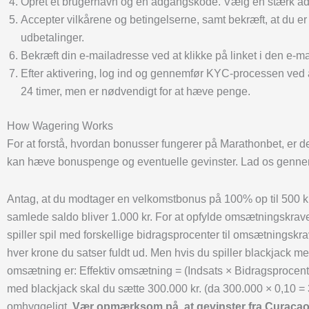
Opret et brugernavn og en adgangskode. Vælg en stærk adg
Accepter vilkårene og betingelserne, samt bekræft, at du er
udbetalinger.
Bekræft din e-mailadresse ved at klikke på linket i den e-ma
Efter aktivering, log ind og gennemfør KYC-processen ved at
24 timer, men er nødvendigt for at hæve penge.
How Wagering Works
For at forstå, hvordan bonusser fungerer på Marathonbet, er d
kan hæve bonuspenge og eventuelle gevinster. Lad os gennemg
Antag, at du modtager en velkomstbonus på 100% op til 500 kr.
samlede saldo bliver 1.000 kr. For at opfylde omsætningskrave
spiller spil med forskellige bidragsprocenter til omsætningskr
hver krone du satser fuldt ud. Men hvis du spiller blackjack me
omsætning er: Effektiv omsætning = (Indsats × Bidragsprocent) 
med blackjack skal du sætte 300.000 kr. (da 300.000 × 0,10 = 3
omhyggeligt.
Vær opmærksom på, at gevinster fra Curacao