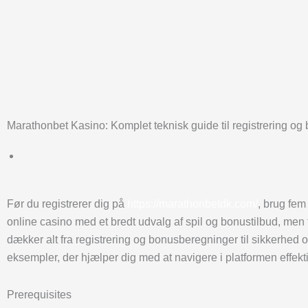
Skip
to
content
Marathonbet Kasino: Komplet teknisk guide til registrering og
Før du registrerer dig på
https://marathonbetdk.com/
, brug fem
online casino med et bredt udvalg af spil og bonustilbud, men fo
dækker alt fra registrering og bonusberegninger til sikkerhed o
eksempler, der hjælper dig med at navigere i platformen effekti
Prerequisites