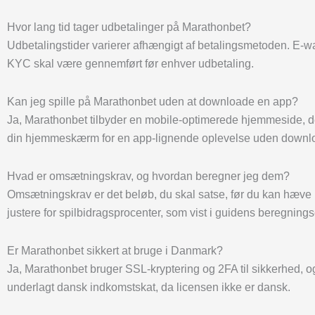
Hvor lang tid tager udbetalinger på Marathonbet?
Udbetalingstider varierer afhængigt af betalingsmetoden. E-wa
KYC skal være gennemført før enhver udbetaling.
Kan jeg spille på Marathonbet uden at downloade en app?
Ja, Marathonbet tilbyder en mobile-optimerede hjemmeside, de
din hjemmeskærm for en app-lignende oplevelse uden downl
Hvad er omsætningskrav, og hvordan beregner jeg dem?
Omsætningskrav er det beløb, du skal satse, før du kan hæve
justere for spilbidragsprocenter, som vist i guidens beregnin
Er Marathonbet sikkert at bruge i Danmark?
Ja, Marathonbet bruger SSL-kryptering og 2FA til sikkerhed, 
underlagt dansk indkomstskat, da licensen ikke er dansk.