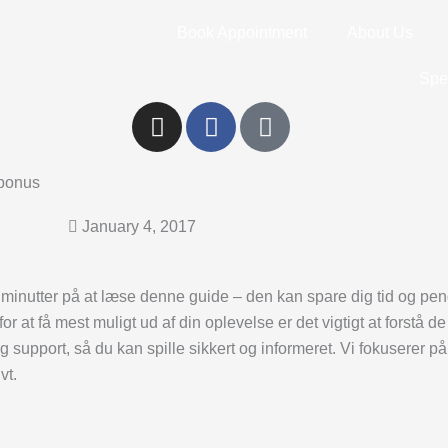
Book Appointment
About Us
Spe
I
F
G
n
a
o
s
c
o
 bonus
t
e
g
a
b
l
January 4, 2017
g
o
e
r
o
a
k
 minutter på at læse denne guide – den kan spare dig tid og pe
m
r at få mest muligt ud af din oplevelse er det vigtigt at forstå d
g support, så du kan spille sikkert og informeret. Vi fokuserer p
vt.