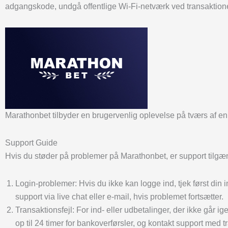
adgangskode, undgå offentlige Wi-Fi-netværk ved transaktioner,
Marathonbet tilbyder en brugervenlig oplevelse på tværs af e
Support Guide
Hvis du støder på problemer på Marathonbet, er support tilgæ
Login-problemer: Hvis du ikke kan logge ind, tjek først din
support via live chat eller e-mail, hvis problemet fortsætter.
Transaktionsfejl: For ind- eller udbetalinger, der ikke går ig
op til 24 timer for bankoverførsler, og kontakt support med t