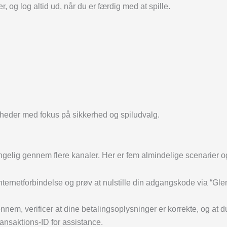
 og log altid ud, når du er færdig med at spille.
nheder med fokus på sikkerhed og spiludvalg.
ngelig gennem flere kanaler. Her er fem almindelige scenarier 
 internetforbindelse og prøv at nulstille din adgangskode via “G
ennem, verificer at dine betalingsoplysninger er korrekte, og at du
ransaktions-ID for assistance.