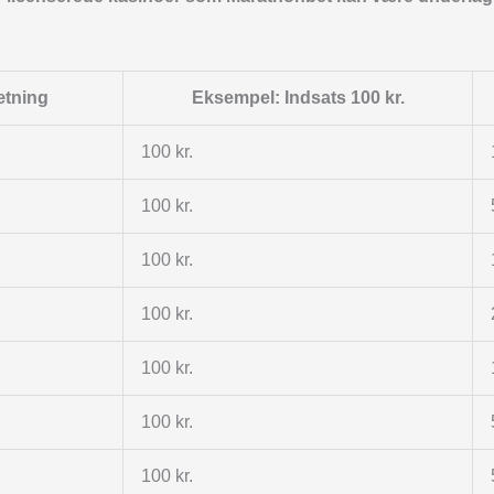
ætning
Eksempel: Indsats 100 kr.
100 kr.
100 kr.
100 kr.
100 kr.
100 kr.
100 kr.
100 kr.