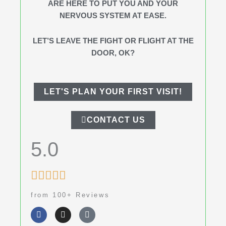
ARE HERE TO PUT YOU AND YOUR
NERVOUS SYSTEM AT EASE.
LET’S LEAVE THE FIGHT OR FLIGHT AT THE
DOOR, OK?
LET'S PLAN YOUR FIRST VISIT!
CONTACT US
5.0
Rated





5
from 100+ Reviews
out
F
I
G
of
a
n
o
c
s
o
5