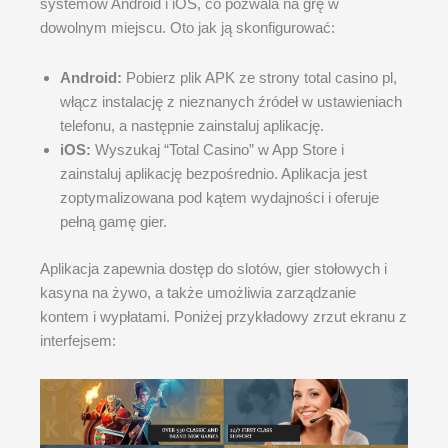
systemów Android i iOS, co pozwala na grę w
dowolnym miejscu. Oto jak ją skonfigurować:
Android:
Pobierz plik APK ze strony total casino pl,
włącz instalację z nieznanych źródeł w ustawieniach
telefonu, a następnie zainstaluj aplikację.
iOS:
Wyszukaj “Total Casino” w App Store i
zainstaluj aplikację bezpośrednio. Aplikacja jest
zoptymalizowana pod kątem wydajności i oferuje
pełną gamę gier.
Aplikacja zapewnia dostęp do slotów, gier stołowych i
kasyna na żywo, a także umożliwia zarządzanie
kontem i wypłatami. Poniżej przykładowy zrzut ekranu z
interfejsem: