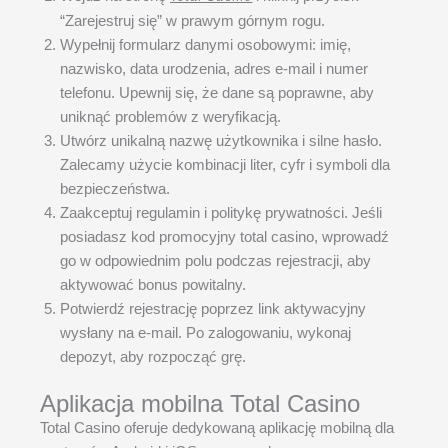
“Zarejestruj się” w prawym górnym rogu.
Wypełnij formularz danymi osobowymi: imię,
nazwisko, data urodzenia, adres e-mail i numer
telefonu. Upewnij się, że dane są poprawne, aby
uniknąć problemów z weryfikacją.
Utwórz unikalną nazwę użytkownika i silne hasło.
Zalecamy użycie kombinacji liter, cyfr i symboli dla
bezpieczeństwa.
Zaakceptuj regulamin i politykę prywatności. Jeśli
posiadasz kod promocyjny total casino, wprowadź
go w odpowiednim polu podczas rejestracji, aby
aktywować bonus powitalny.
Potwierdź rejestrację poprzez link aktywacyjny
wysłany na e-mail. Po zalogowaniu, wykonaj
depozyt, aby rozpocząć grę.
Aplikacja mobilna Total Casino
Total Casino oferuje dedykowaną aplikację mobilną dla