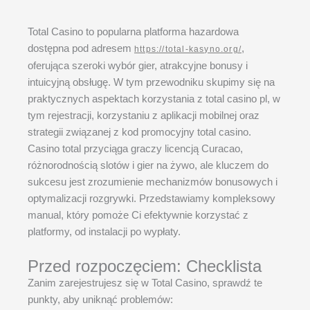
Total Casino to popularna platforma hazardowa
dostępna pod adresem
,
https://total-kasyno.org/
oferująca szeroki wybór gier, atrakcyjne bonusy i
intuicyjną obsługę. W tym przewodniku skupimy się na
praktycznych aspektach korzystania z total casino pl, w
tym rejestracji, korzystaniu z aplikacji mobilnej oraz
strategii związanej z kod promocyjny total casino.
Casino total przyciąga graczy licencją Curacao,
różnorodnością slotów i gier na żywo, ale kluczem do
sukcesu jest zrozumienie mechanizmów bonusowych i
optymalizacji rozgrywki. Przedstawiamy kompleksowy
manual, który pomoże Ci efektywnie korzystać z
platformy, od instalacji po wypłaty.
Przed rozpoczęciem: Checklista
Zanim zarejestrujesz się w Total Casino, sprawdź te
punkty, aby uniknąć problemów: