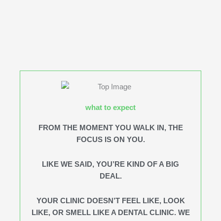
what to expect
FROM THE MOMENT YOU WALK IN, THE
FOCUS IS ON YOU.
LIKE WE SAID, YOU’RE KIND OF A BIG
DEAL.
YOUR CLINIC DOESN’T FEEL LIKE, LOOK
LIKE, OR SMELL LIKE A DENTAL CLINIC. WE