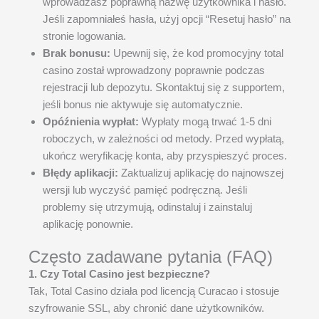
wprowadzasz poprawną nazwę użytkownika i hasło.
Jeśli zapomniałeś hasła, użyj opcji “Resetuj hasło” na
stronie logowania.
Brak bonusu:
Upewnij się, że kod promocyjny total
casino został wprowadzony poprawnie podczas
rejestracji lub depozytu. Skontaktuj się z supportem,
jeśli bonus nie aktywuje się automatycznie.
Opóźnienia wypłat:
Wypłaty mogą trwać 1-5 dni
roboczych, w zależności od metody. Przed wypłatą,
ukończ weryfikację konta, aby przyspieszyć proces.
Błędy aplikacji:
Zaktualizuj aplikację do najnowszej
wersji lub wyczyść pamięć podręczną. Jeśli
problemy się utrzymują, odinstaluj i zainstaluj
aplikację ponownie.
Często zadawane pytania (FAQ)
1. Czy Total Casino jest bezpieczne?
Tak, Total Casino działa pod licencją Curacao i stosuje
szyfrowanie SSL, aby chronić dane użytkowników.