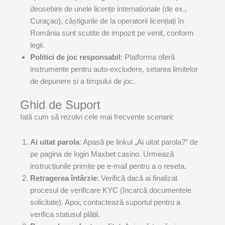
deosebire de unele licențe internaționale (de ex.,
Curaçao), câștigurile de la operatorii licențiați în
România sunt scutite de impozit pe venit, conform
legii.
Politici de joc responsabil
: Platforma oferă
instrumente pentru auto-excludere, setarea limitelor
de depunere și a timpului de joc.
Ghid de Suport
Iată cum să rezolvi cele mai frecvente scenarii:
Ai uitat parola
: Apasă pe linkul „Ai uitat parola?” de
pe pagina de login Maxbet casino. Urmează
instrucțiunile primite pe e-mail pentru a o reseta.
Retragerea întârzie
: Verifică dacă ai finalizat
procesul de verificare KYC (încarcă documentele
solicitate). Apoi, contactează suportul pentru a
verifica statusul plății.