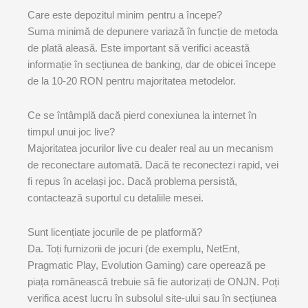
Care este depozitul minim pentru a începe?
Suma minimă de depunere variază în funcție de metoda
de plată aleasă. Este important să verifici această
informație în secțiunea de banking, dar de obicei începe
de la 10-20 RON pentru majoritatea metodelor.
Ce se întâmplă dacă pierd conexiunea la internet în
timpul unui joc live?
Majoritatea jocurilor live cu dealer real au un mecanism
de reconectare automată. Dacă te reconectezi rapid, vei
fi repus în același joc. Dacă problema persistă,
contactează suportul cu detaliile mesei.
Sunt licențiate jocurile de pe platformă?
Da. Toți furnizorii de jocuri (de exemplu, NetEnt,
Pragmatic Play, Evolution Gaming) care operează pe
piața românească trebuie să fie autorizați de ONJN. Poți
verifica acest lucru în subsolul site-ului sau în secțiunea