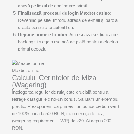
apasă pe linkul de confirmare primit.
Finalizează procesul de login Maxbet casino
:
Revenind pe site, introdu adresa de e-mail și parola
creată pentru a te autentifica.
Depune primele fonduri
: Accesează secțiunea de
banking și alege o metodă de plată pentru a efectua
primul depozit.
Maxbet online
Calculul Cerințelor de Miza
(Wagering)
Înțelegerea regulilor de rulaj este crucială pentru a
retrage câștigurile dintr-un bonus. Să luăm un exemplu
practic. Presupunem că primești un bonus de bun venit
de 100% până la 500 RON, cu o cerință de rulaj
(wagering requirement – WR) de x30. Ai depus 200
RON.