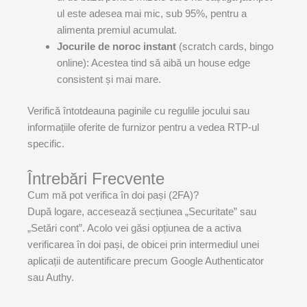
ul este adesea mai mic, sub 95%, pentru a
alimenta premiul acumulat.
Jocurile de noroc instant
(scratch cards, bingo
online): Acestea tind să aibă un house edge
consistent și mai mare.
Verifică întotdeauna paginile cu regulile jocului sau
informațiile oferite de furnizor pentru a vedea RTP-ul
specific.
Întrebări Frecvente
Cum mă pot verifica în doi pași (2FA)?
După logare, accesează secțiunea „Securitate” sau
„Setări cont”. Acolo vei găsi opțiunea de a activa
verificarea în doi pași, de obicei prin intermediul unei
aplicații de autentificare precum Google Authenticator
sau Authy.