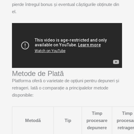
pierde întregul bonus și eventual câștigurile obținute din
el.
Metode de Plată
Platforma oferă o varietate de opțiuni pentru depuneri și
retrageri. Iată o comparație a principalelor metode
disponibile:
Timp
Timp
Metodă
Tip
procesare
procesa
depunere
retrage