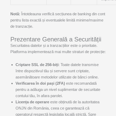
Notă:
Întotdeauna verifică secțiunea de banking din cont
pentru lista exactă și eventualele limită minime/maxime
de tranzacție.
Prezentare Generală a Securității
Securitatea datelor și a tranzacțiilor este o prioritate.
Platforma implementează mai multe straturi de protecție:
Criptare SSL de 256-biți
: Toate datele transmise
între dispozitivul tău și servere sunt criptate,
asemănătoare metodelor utilizate de bănci online.
Verificarea în doi pași (2FA)
este recomandată
pentru a adăuga un nivel suplimentar de securitate
contului tău, în afara parolei.
Licența de operare
este obținută de la autoritatea
ONJN din România, ceea ce garantează că
operatorul respectă legislația locală strictă. Spre