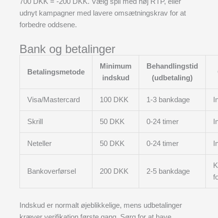
700 DKK = -200 DKK. Vælg spil med høj RTP, eller
udnyt kampagner med lavere omsætningskrav for at
forbedre oddsene.
Bank og betalinger
Minimum
Behandlingstid
Betalingsmetode
indskud
(udbetaling)
Visa/Mastercard
100 DKK
1-3 bankdage
I
Skrill
50 DKK
0-24 timer
I
Neteller
50 DKK
0-24 timer
I
K
Bankoverførsel
200 DKK
2-5 bankdage
f
Indskud er normalt øjeblikkelige, mens udbetalinger
kræver verifikation første gang. Sørg for at have