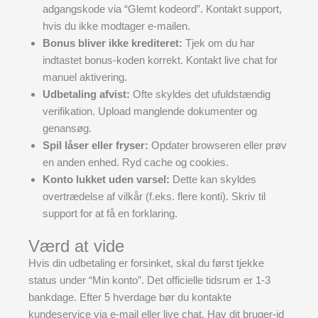
adgangskode via “Glemt kodeord”. Kontakt support,
hvis du ikke modtager e-mailen.
Bonus bliver ikke krediteret:
Tjek om du har
indtastet bonus-koden korrekt. Kontakt live chat for
manuel aktivering.
Udbetaling afvist:
Ofte skyldes det ufuldstændig
verifikation. Upload manglende dokumenter og
genansøg.
Spil låser eller fryser:
Opdater browseren eller prøv
en anden enhed. Ryd cache og cookies.
Konto lukket uden varsel:
Dette kan skyldes
overtrædelse af vilkår (f.eks. flere konti). Skriv til
support for at få en forklaring.
Værd at vide
Hvis din udbetaling er forsinket, skal du først tjekke
status under “Min konto”. Det officielle tidsrum er 1-3
bankdage. Efter 5 hverdage bør du kontakte
kundeservice via e-mail eller live chat. Hav dit bruger-id