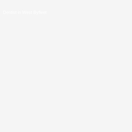
Dentist in West Byfleet