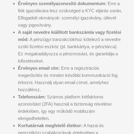
Érvényes személyazonosító dokumentum:
Erre a
fiók igazolására lesz szükséged a KYC eljárás során.
Elfogadott okmányok: személyi igazolvány, útlevél
vagy jogosítvány.
A saját nevedre kiállított bankszámla vagy fizetési
mód:
A pénzügyi tranzakciókhoz kötelező a nevedre
szóló fizetési eszköz (pl. bankkártya, e-pénztárca).
Ez megakadályozza a pénzmosást, és garantálja a
kifizetéseket.
Érvényes email cím:
Erre a regisztrációs
megerősítés és minden későbbi kommunikáció fog
érkezni. Használj olyan email címet, amelyhez
hozzáférsz.
Telefonszám:
Számos platform kétfaktoros
azonosítást (2FA) használ a biztonság növelése
érdekében, így egy működő mobilszám
elengedhetetlen.
Korhatárnak megfelelő életkor:
A hazai és
nemzetközi szabályozások értelmében a