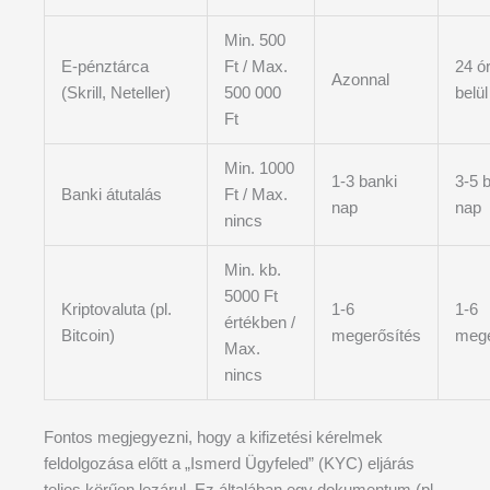
Min. 500
E-pénztárca
Ft / Max.
24 ó
Azonnal
(Skrill, Neteller)
500 000
belül
Ft
Min. 1000
1-3 banki
3-5 
Banki átutalás
Ft / Max.
nap
nap
nincs
Min. kb.
5000 Ft
Kriptovaluta (pl.
1-6
1-6
értékben /
Bitcoin)
megerősítés
mege
Max.
nincs
Fontos megjegyezni, hogy a kifizetési kérelmek
feldolgozása előtt a „Ismerd Ügyfeled” (KYC) eljárás
teljes körűen lezárul. Ez általában egy dokumentum (pl.