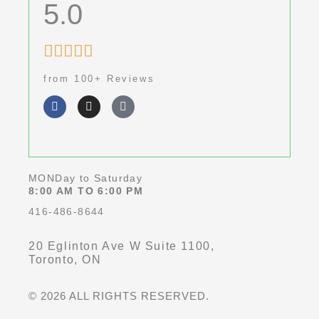
5.0
Rated





5
from 100+ Reviews
out
F
I
G
of
a
n
o
c
s
o
5
e
t
g
b
a
l
o
g
e
o
r
k
a
MONDay to Saturday
-
m
8:00 AM TO 6:00 PM
f
416-486-8644
20 Eglinton Ave W Suite 1100,
Toronto, ON
© 2026 ALL RIGHTS RESERVED.