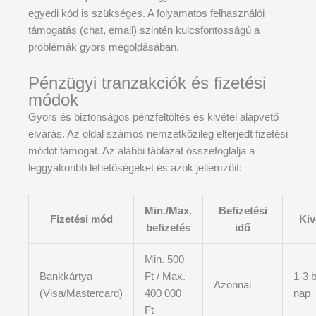
egyedi kód is szükséges. A folyamatos felhasználói
támogatás (chat, email) szintén kulcsfontosságú a
problémák gyors megoldásában.
Pénzügyi tranzakciók és fizetési
módok
Gyors és biztonságos pénzfeltöltés és kivétel alapvető
elvárás. Az oldal számos nemzetközileg elterjedt fizetési
módot támogat. Az alábbi táblázat összefoglalja a
leggyakoribb lehetőségeket és azok jellemzőit:
Min./Max.
Befizetési
Fizetési mód
Kiv
befizetés
idő
Min. 500
Bankkártya
Ft / Max.
1-3 
Azonnal
(Visa/Mastercard)
400 000
nap
Ft