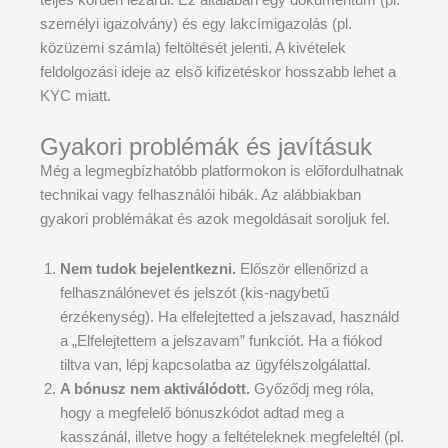
személyi igazolvány) és egy lakcímigazolás (pl.
közüzemi számla) feltöltését jelenti. A kivételek
feldolgozási ideje az első kifizetéskor hosszabb lehet a
KYC miatt.
Gyakori problémák és javításuk
Még a legmegbízhatóbb platformokon is előfordulhatnak
technikai vagy felhasználói hibák. Az alábbiakban
gyakori problémákat és azok megoldásait soroljuk fel.
Nem tudok bejelentkezni.
Először ellenőrizd a
felhasználónevet és jelszót (kis-nagybetű
érzékenység). Ha elfelejtetted a jelszavad, használd
a „Elfelejtettem a jelszavam” funkciót. Ha a fiókod
tiltva van, lépj kapcsolatba az ügyfélszolgálattal.
A bónusz nem aktiválódott.
Győződj meg róla,
hogy a megfelelő bónuszkódot adtad meg a
kasszánál, illetve hogy a feltételeknek megfeleltél (pl.