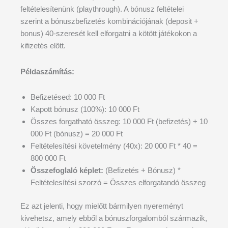
feltételesítenünk (playthrough). A bónusz feltételei
szerint a bónuszbefizetés kombinációjának (deposit +
bonus) 40-szeresét kell elforgatni a kötött játékokon a
kifizetés előtt.
Példaszámítás:
Befizetésed: 10 000 Ft
Kapott bónusz (100%): 10 000 Ft
Összes forgatható összeg: 10 000 Ft (befizetés) + 10
000 Ft (bónusz) = 20 000 Ft
Feltételesítési követelmény (40x): 20 000 Ft * 40 =
800 000 Ft
Összefoglaló képlet:
(Befizetés + Bónusz) *
Feltételesítési szorzó = Összes elforgatandó összeg
Ez azt jelenti, hogy mielőtt bármilyen nyereményt
kivehetsz, amely ebből a bónuszforgalomból származik,