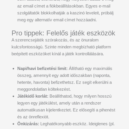
az email címet a fiókbeállításokban. Egyes e-mail
szolgáltatók blokkolhatják a kaszinó leveleit, próbálj
meg egy alternatív email címet hozzáadni.
Pro tippek: Felelős játék eszközök
A szerencsejáték szórakozás, és az önuralom
kulcsfontosságú. Szinte minden megbízható platform
beépített eszközöket kínál a játék kontrollálására.
Napi/havi befizetési limit:
Állítható egy maximális
összeg, amennyit egy adott időszakban (naponta,
hetente, havonta) befizethetsz. Ez segít elkerülni a
meggondolatlan költekezést.
Játékidő korlát:
Beállíthatod, hogy milyen hosszú
legyen egy játékülést, amely után a rendszer
automatikusan kijelentkeztet. Ez elősegíti a pihenést
és az önreflexiót.
Önkizárás:
Leghatékonyabb eszköz. Ideiglenes (pl.