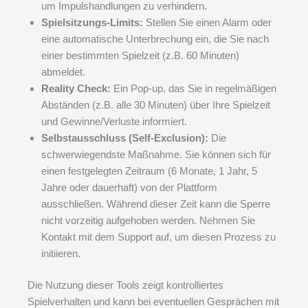
um Impulshandlungen zu verhindern.
Spielsitzungs-Limits:
Stellen Sie einen Alarm oder
eine automatische Unterbrechung ein, die Sie nach
einer bestimmten Spielzeit (z.B. 60 Minuten)
abmeldet.
Reality Check:
Ein Pop-up, das Sie in regelmäßigen
Abständen (z.B. alle 30 Minuten) über Ihre Spielzeit
und Gewinne/Verluste informiert.
Selbstausschluss (Self-Exclusion):
Die
schwerwiegendste Maßnahme. Sie können sich für
einen festgelegten Zeitraum (6 Monate, 1 Jahr, 5
Jahre oder dauerhaft) von der Plattform
ausschließen. Während dieser Zeit kann die Sperre
nicht vorzeitig aufgehoben werden. Nehmen Sie
Kontakt mit dem Support auf, um diesen Prozess zu
initiieren.
Die Nutzung dieser Tools zeigt kontrolliertes
Spielverhalten und kann bei eventuellen Gesprächen mit