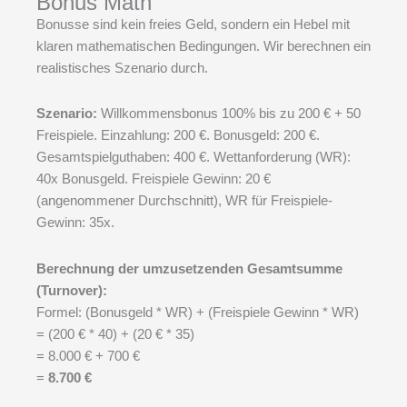
Bonus Math
Bonusse sind kein freies Geld, sondern ein Hebel mit
klaren mathematischen Bedingungen. Wir berechnen ein
realistisches Szenario durch.
Szenario:
Willkommensbonus 100% bis zu 200 € + 50
Freispiele. Einzahlung: 200 €. Bonusgeld: 200 €.
Gesamtspielguthaben: 400 €. Wettanforderung (WR):
40x Bonusgeld. Freispiele Gewinn: 20 €
(angenommener Durchschnitt), WR für Freispiele-
Gewinn: 35x.
Berechnung der umzusetzenden Gesamtsumme
(Turnover):
Formel: (Bonusgeld * WR) + (Freispiele Gewinn * WR)
= (200 € * 40) + (20 € * 35)
= 8.000 € + 700 €
=
8.700 €