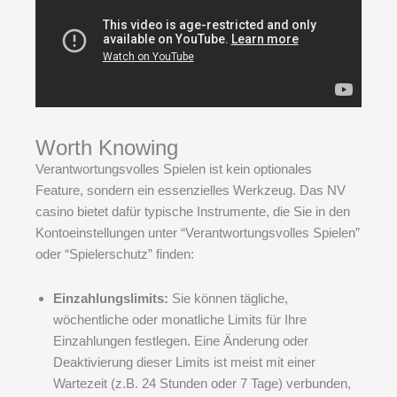
Worth Knowing
Verantwortungsvolles Spielen ist kein optionales
Feature, sondern ein essenzielles Werkzeug. Das NV
casino bietet dafür typische Instrumente, die Sie in den
Kontoeinstellungen unter “Verantwortungsvolles Spielen”
oder “Spielerschutz” finden:
Einzahlungslimits:
Sie können tägliche,
wöchentliche oder monatliche Limits für Ihre
Einzahlungen festlegen. Eine Änderung oder
Deaktivierung dieser Limits ist meist mit einer
Wartezeit (z.B. 24 Stunden oder 7 Tage) verbunden,