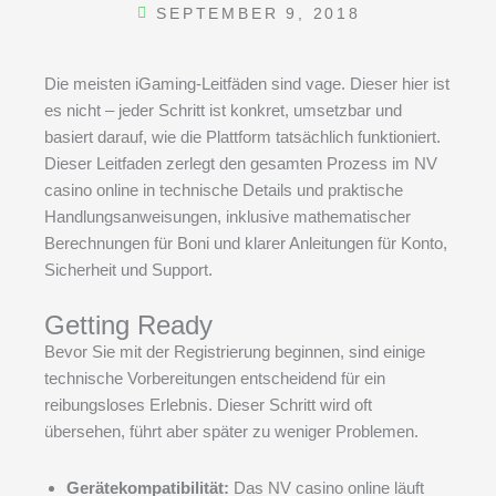
SEPTEMBER 9, 2018
Die meisten iGaming-Leitfäden sind vage. Dieser hier ist
es nicht – jeder Schritt ist konkret, umsetzbar und
basiert darauf, wie die Plattform tatsächlich funktioniert.
Dieser Leitfaden zerlegt den gesamten Prozess im NV
casino online in technische Details und praktische
Handlungsanweisungen, inklusive mathematischer
Berechnungen für Boni und klarer Anleitungen für Konto,
Sicherheit und Support.
Getting Ready
Bevor Sie mit der Registrierung beginnen, sind einige
technische Vorbereitungen entscheidend für ein
reibungsloses Erlebnis. Dieser Schritt wird oft
übersehen, führt aber später zu weniger Problemen.
Gerätekompatibilität:
Das NV casino online läuft