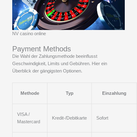
NV casino online
Payment Methods
Die Wahl der Zahlungsmethode beeinflusst
Geschwindigkeit, Limits und Gebühren. Hier ein
Überblick der gängigsten Optionen.
Methode
Typ
Einzahlung
VISA /
Kredit-/Debitkarte
Sofort
Mastercard