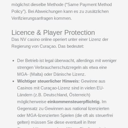
möglichst dieselbe Methode (“Same Payment Method
Policy”). Bei Abweichungen kann es zu zusätzlichen
Verifizierungsanfragen kommen.
Licence & Player Protection
Das NV casino online operiert unter einer Lizenz der
Regierung von Curaçao. Das bedeutet:
Der Betrieb ist legal überwacht, allerdings mit weniger
strengen Verbraucherschutzregeln als etwa eine
MGA- (Malta) oder Dänische Lizenz.
Wichtiger steuerlicher Hinweis:
Gewinne aus
Casinos mit Curaçao-Lizenz sind in vielen EU-
Ländern (z.B. Deutschland, Österreich)
möglicherweise
einkommensteuerpflichtig
. Im
Gegensatz zu Gewinnen aus national lizenzierten
oder MGA-lizenzierten Spielen (die oft als steuerfrei
gelten) müssen Sie diese eventuell in Ihrer