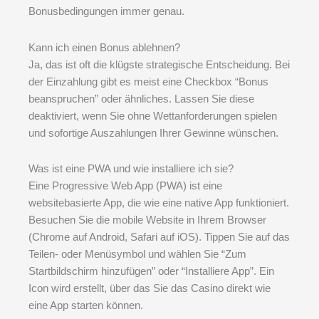
Bonusbedingungen immer genau.
Kann ich einen Bonus ablehnen?
Ja, das ist oft die klügste strategische Entscheidung. Bei
der Einzahlung gibt es meist eine Checkbox “Bonus
beanspruchen” oder ähnliches. Lassen Sie diese
deaktiviert, wenn Sie ohne Wettanforderungen spielen
und sofortige Auszahlungen Ihrer Gewinne wünschen.
Was ist eine PWA und wie installiere ich sie?
Eine Progressive Web App (PWA) ist eine
websitebasierte App, die wie eine native App funktioniert.
Besuchen Sie die mobile Website in Ihrem Browser
(Chrome auf Android, Safari auf iOS). Tippen Sie auf das
Teilen- oder Menüsymbol und wählen Sie “Zum
Startbildschirm hinzufügen” oder “Installiere App”. Ein
Icon wird erstellt, über das Sie das Casino direkt wie
eine App starten können.