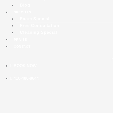
Blog
SPECIALS
Exam Special
Free Consultation
Cleaning Special
PRAISE
CONTACT
I
BOOK NOW
416-486-8644