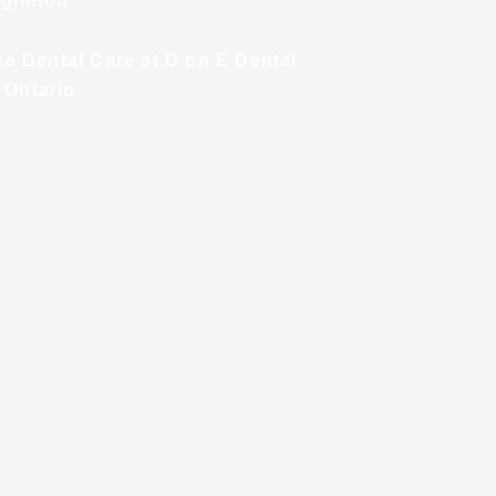
glinton
ee Dental Care at D on E Dental
 Ontario