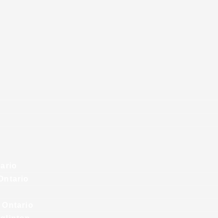
tario
Ontario
 Ontario