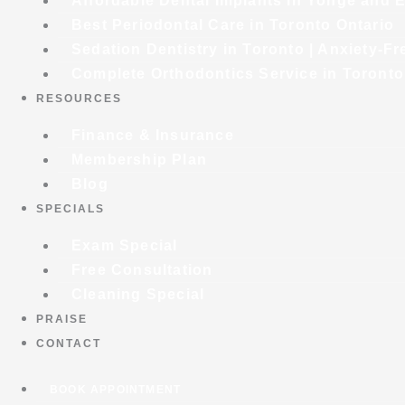
Affordable Dental Implants in Yonge and E
Best Periodontal Care in Toronto Ontario
Sedation Dentistry in Toronto | Anxiety-Fr
Complete Orthodontics Service in Toronto
RESOURCES
Finance & Insurance
Membership Plan
Blog
SPECIALS
Exam Special
Free Consultation
Cleaning Special
PRAISE
CONTACT
BOOK APPOINTMENT