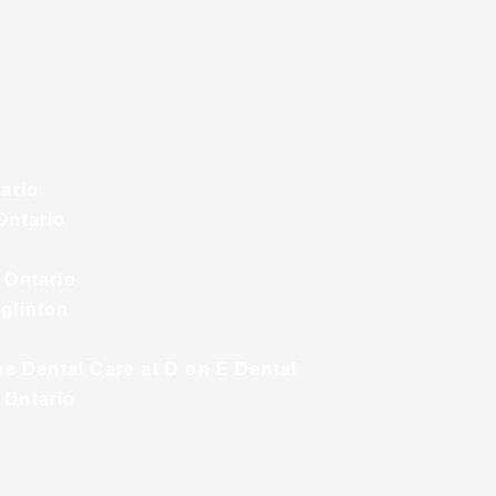
tario
Ontario
 Ontario
glinton
ee Dental Care at D on E Dental
 Ontario