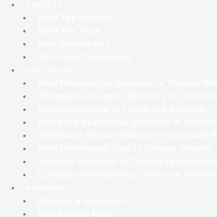
ABOUT US
Meet The Doctors
Meet The Team
Why Choose Us?
3D Printer Technology
OUR SERVICES
Best Preventative Dentistry in Toronto On
Affordable Cosmetic Dentistry in Toronto 
Dental Invisalign in Yonge and Eglinton
Complete Restorative Dentistry in Toronto
Affordable Dental Implants in Yonge and E
Best Periodontal Care in Toronto Ontario
Sedation Dentistry in Toronto | Anxiety-Fr
Complete Orthodontics Service in Toronto
RESOURCES
Finance & Insurance
Membership Plan