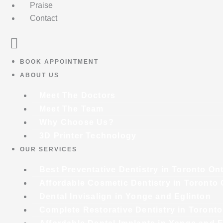
Praise
Contact
BOOK APPOINTMENT
ABOUT US
Meet The Doctors
Meet The Team
Why Choose Us?
3D Printer Technology
OUR SERVICES
Best Preventative Dentistry in Toronto On
Affordable Cosmetic Dentistry in Toronto 
Dental Invisalign in Yonge and Eglinton
Complete Restorative Dentistry in Toronto