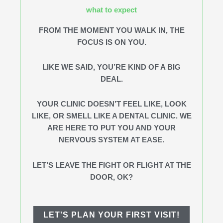
what to expect
FROM THE MOMENT YOU WALK IN, THE
FOCUS IS ON YOU.
LIKE WE SAID, YOU’RE KIND OF A BIG
DEAL.
YOUR CLINIC DOESN’T FEEL LIKE, LOOK
LIKE, OR SMELL LIKE A DENTAL CLINIC. WE
ARE HERE TO PUT YOU AND YOUR
NERVOUS SYSTEM AT EASE.
LET’S LEAVE THE FIGHT OR FLIGHT AT THE
DOOR, OK?
LET'S PLAN YOUR FIRST VISIT!