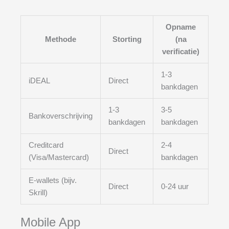
Opname
Methode
Storting
(na
verificatie)
1-3
iDEAL
Direct
bankdagen
1-3
3-5
Bankoverschrijving
bankdagen
bankdagen
Creditcard
2-4
Direct
(Visa/Mastercard)
bankdagen
E-wallets (bijv.
Direct
0-24 uur
Skrill)
Mobile App