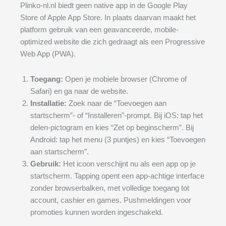
Plinko-nl.nl biedt geen native app in de Google Play
Store of Apple App Store. In plaats daarvan maakt het
platform gebruik van een geavanceerde, mobile-
optimized website die zich gedraagt als een Progressive
Web App (PWA).
Toegang:
Open je mobiele browser (Chrome of
Safari) en ga naar de website.
Installatie:
Zoek naar de “Toevoegen aan
startscherm”- of “Installeren”-prompt. Bij iOS: tap het
delen-pictogram en kies “Zet op beginscherm”. Bij
Android: tap het menu (3 puntjes) en kies “Toevoegen
aan startscherm”.
Gebruik:
Het icoon verschijnt nu als een app op je
startscherm. Tapping opent een app-achtige interface
zonder browserbalken, met volledige toegang tot
account, cashier en games. Pushmeldingen voor
promoties kunnen worden ingeschakeld.