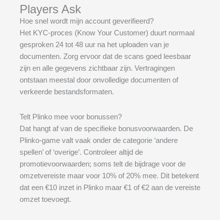
Players Ask
Hoe snel wordt mijn account geverifieerd?
Het KYC-proces (Know Your Customer) duurt normaal
gesproken 24 tot 48 uur na het uploaden van je
documenten. Zorg ervoor dat de scans goed leesbaar
zijn en alle gegevens zichtbaar zijn. Vertragingen
ontstaan meestal door onvolledige documenten of
verkeerde bestandsformaten.
Telt Plinko mee voor bonussen?
Dat hangt af van de specifieke bonusvoorwaarden. De
Plinko-game valt vaak onder de categorie ‘andere
spellen’ of ‘overige’. Controleer altijd de
promotievoorwaarden; soms telt de bijdrage voor de
omzetvereiste maar voor 10% of 20% mee. Dit betekent
dat een €10 inzet in Plinko maar €1 of €2 aan de vereiste
omzet toevoegt.