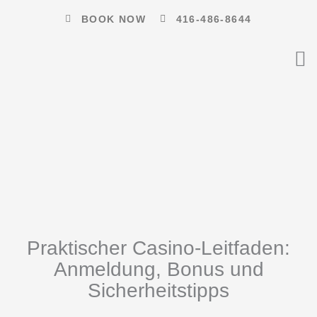
Skip
BOOK NOW
416-486-8644
to
content
Praktischer Casino-Leitfaden:
Anmeldung, Bonus und
Sicherheitstipps