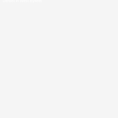
Dentist in West Byfleet