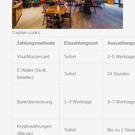
Captain cooks
Zahlungsmethode
Einzahlungszeit
Auszahlungs
Visa/Mastercard
Sofort
2–5 Werktage
E-Wallet (Skrill,
Sofort
24 Stunden
Neteller)
Banküberweisung
1–3 Werktage
3–7 Werktage
Kryptowährungen
Sofort
Bis zu 1 Stun
(Bitcoin)