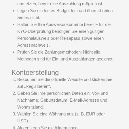
umsetzen, bevor eine Auszahlung möglich ist.
Legen Sie ein festes Budget fest und überschreiten
Sie es nicht.
Halten Sie Ihre Ausweisdokumente bereit – für die
KYC-Überprüfung benötigen Sie einen gültigen
Personalausweis oder Reisepass sowie einen
Adressnachweis.
Prüfen Sie die Zahlungsmethoden: Nicht alle
Methoden sind für Ein- und Auszahlungen geeignet.
Kontoerstellung
Besuchen Sie die offizielle Website und klicken Sie
auf „Registrieren“.
Geben Sie Ihre persönlichen Daten ein: Vor- und
Nachname, Geburtsdatum, E-Mail-Adresse und
Wohnsitzland.
Wählen Sie eine Währung aus (z. B. EUR oder
USD).
Akzeptieren Sie die Allgemeinen