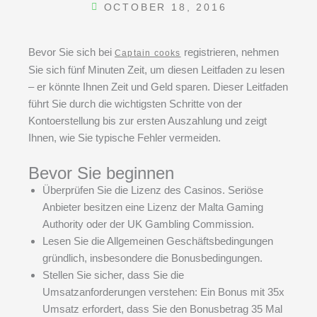
OCTOBER 18, 2016
Bevor Sie sich bei
registrieren, nehmen
Captain cooks
Sie sich fünf Minuten Zeit, um diesen Leitfaden zu lesen
– er könnte Ihnen Zeit und Geld sparen. Dieser Leitfaden
führt Sie durch die wichtigsten Schritte von der
Kontoerstellung bis zur ersten Auszahlung und zeigt
Ihnen, wie Sie typische Fehler vermeiden.
Bevor Sie beginnen
Überprüfen Sie die Lizenz des Casinos. Seriöse
Anbieter besitzen eine Lizenz der Malta Gaming
Authority oder der UK Gambling Commission.
Lesen Sie die Allgemeinen Geschäftsbedingungen
gründlich, insbesondere die Bonusbedingungen.
Stellen Sie sicher, dass Sie die
Umsatzanforderungen verstehen: Ein Bonus mit 35x
Umsatz erfordert, dass Sie den Bonusbetrag 35 Mal