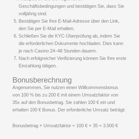
Geschäftsbedingungen und bestätigen Sie, dass Sie
volljährig sind.
Bestätigen Sie Ihre E-Mail-Adresse über den Link,
den Sie per E-Mail erhalten.
Schließen Sie die KYC-Überprüfung ab, indem Sie
die erforderlichen Dokumente hochladen. Dies kann
je nach Casino 24–48 Stunden dauern.
Nach erfolgreicher Verifizierung können Sie Ihre erste
Einzahlung tätigen.
Bonusberechnung
Angenommen, Sie nutzen einen Willkommensbonus
von 100 % bis zu 200 € mit einem Umsatzfaktor von
35x auf den Bonusbetrag. Sie zahlen 100 € ein und
erhalten 100 € Bonus. Der erforderliche Umsatz beträgt:
Bonusbetrag × Umsatzfaktor = 100 € × 35 = 3.500 €