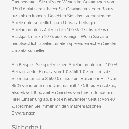
Das bedeutet, Sie müssen Wetten im Gesamtwert von
3.500 € platzieren, bevor Sie Gewinne aus dem Bonus
auszahlen können. Beachten Sie, dass verschiedene
Spiele unterschiedlich zum Umsatz beitragen:
Spielautomaten zählen oft zu 100 %, Tischspiele wie
Blackjack nur zu 10 % oder weniger. Wenn Sie also
hauptsächlich Spielautomaten spielen, erreichen Sie den
Umsatz schneller.
Ein Beispiel: Sie spielen einen Spielautomaten mit 100 %
Beitrag. Jeder Einsatz von 1 € zählt 1 € zum Umsatz.
Sie müssten also 3.500 € einsetzen. Bei einem RTP von
96 % verlieren Sie im Durchschnitt 4 % Ihres Einsatzes,
also etwa 140 €. Ziehen Sie dies von Ihrem Bonus und
Ihrer Einzahlung ab, bleibt ein erwarteter Verlust von 40
€. Rechnen Sie immer mit den mathematischen
Erwartungen.
Sicherheit