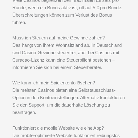
Viele Casinos begrenzen den maximalen Einsatz pro
Runde, wenn ein Bonus aktiv ist, oft auf 5 € pro Runde.
Überschreitungen können zum Verlust des Bonus
führen.
Muss ich Steuern auf meine Gewinne zahlen?
Das hängt von Ihrem Wohnsitzland ab. In Deutschland
sind Casino-Gewinne steuerfrei, aber bei Casinos mit
Curacao-Lizenz kann eine Steuerpflicht bestehen –
informieren Sie sich bei einem Steuerberater.
Wie kann ich mein Spielerkonto löschen?
Die meisten Casinos bieten eine Selbstausschluss-
Option in den Kontoeinstellungen. Alternativ kontaktieren
Sie den Support, um die dauerhafte Löschung zu
beantragen.
Funktioniert die mobile Website wie eine App?
Die mobile-optimierte Website funktioniert reibungslos