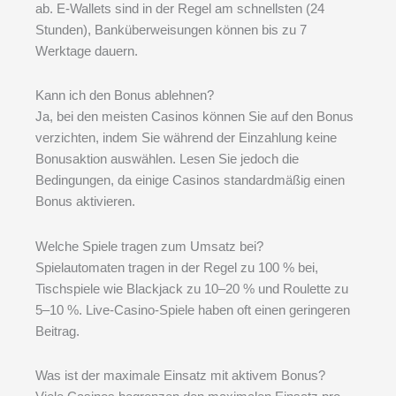
ab. E-Wallets sind in der Regel am schnellsten (24
Stunden), Banküberweisungen können bis zu 7
Werktage dauern.
Kann ich den Bonus ablehnen?
Ja, bei den meisten Casinos können Sie auf den Bonus
verzichten, indem Sie während der Einzahlung keine
Bonusaktion auswählen. Lesen Sie jedoch die
Bedingungen, da einige Casinos standardmäßig einen
Bonus aktivieren.
Welche Spiele tragen zum Umsatz bei?
Spielautomaten tragen in der Regel zu 100 % bei,
Tischspiele wie Blackjack zu 10–20 % und Roulette zu
5–10 %. Live-Casino-Spiele haben oft einen geringeren
Beitrag.
Was ist der maximale Einsatz mit aktivem Bonus?