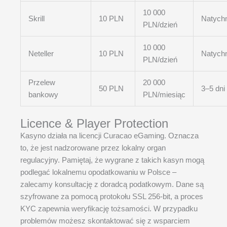
10 000
Skrill
10 PLN
Natych
PLN/dzień
10 000
Neteller
10 PLN
Natych
PLN/dzień
Przelew
20 000
50 PLN
3–5 dni
bankowy
PLN/miesiąc
Licence & Player Protection
Kasyno działa na licencji Curacao eGaming. Oznacza
to, że jest nadzorowane przez lokalny organ
regulacyjny. Pamiętaj, że wygrane z takich kasyn mogą
podlegać lokalnemu opodatkowaniu w Polsce –
zalecamy konsultację z doradcą podatkowym. Dane są
szyfrowane za pomocą protokołu SSL 256-bit, a proces
KYC zapewnia weryfikację tożsamości. W przypadku
problemów możesz skontaktować się z wsparciem