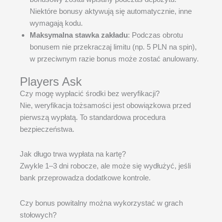
Niektóre bonusy aktywują się automatycznie, inne
wymagają kodu.
Maksymalna stawka zakładu
: Podczas obrotu
bonusem nie przekraczaj limitu (np. 5 PLN na spin),
w przeciwnym razie bonus może zostać anulowany.
Players Ask
Czy mogę wypłacić środki bez weryfikacji?
Nie, weryfikacja tożsamości jest obowiązkowa przed
pierwszą wypłatą. To standardowa procedura
bezpieczeństwa.
Jak długo trwa wypłata na kartę?
Zwykle 1–3 dni robocze, ale może się wydłużyć, jeśli
bank przeprowadza dodatkowe kontrole.
Czy bonus powitalny można wykorzystać w grach
stołowych?