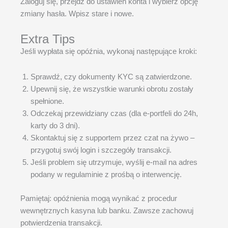
Zaloguj się, przejdź do ustawień konta i wybierz opcję
zmiany hasła. Wpisz stare i nowe.
Extra Tips
Jeśli wypłata się opóźnia, wykonaj następujące kroki:
Sprawdź, czy dokumenty KYC są zatwierdzone.
Upewnij się, że wszystkie warunki obrotu zostały
spełnione.
Odczekaj przewidziany czas (dla e-portfeli do 24h,
karty do 3 dni).
Skontaktuj się z supportem przez czat na żywo –
przygotuj swój login i szczegóły transakcji.
Jeśli problem się utrzymuje, wyślij e-mail na adres
podany w regulaminie z prośbą o interwencję.
Pamiętaj: opóźnienia mogą wynikać z procedur
wewnętrznych kasyna lub banku. Zawsze zachowuj
potwierdzenia transakcji.