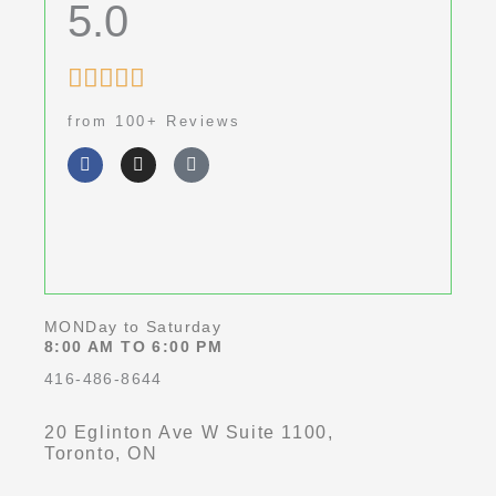
5.0
Rated





5
from 100+ Reviews
out
F
I
G
of
a
n
o
c
s
o
5
e
t
g
b
a
l
o
g
e
o
r
k
a
-
m
f
MONDay to Saturday
8:00 AM TO 6:00 PM
416-486-8644
20 Eglinton Ave W Suite 1100,
Toronto, ON