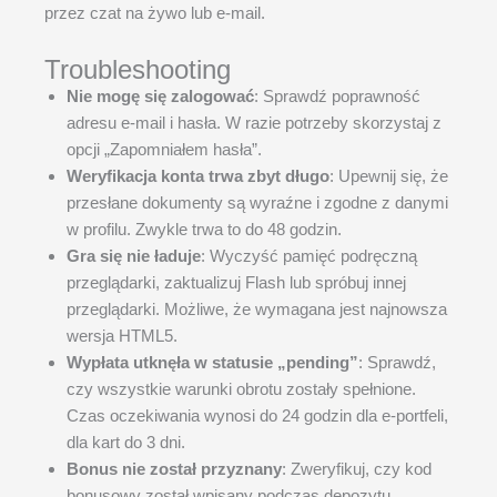
przez czat na żywo lub e-mail.
Troubleshooting
Nie mogę się zalogować
: Sprawdź poprawność
adresu e-mail i hasła. W razie potrzeby skorzystaj z
opcji „Zapomniałem hasła”.
Weryfikacja konta trwa zbyt długo
: Upewnij się, że
przesłane dokumenty są wyraźne i zgodne z danymi
w profilu. Zwykle trwa to do 48 godzin.
Gra się nie ładuje
: Wyczyść pamięć podręczną
przeglądarki, zaktualizuj Flash lub spróbuj innej
przeglądarki. Możliwe, że wymagana jest najnowsza
wersja HTML5.
Wypłata utknęła w statusie „pending”
: Sprawdź,
czy wszystkie warunki obrotu zostały spełnione.
Czas oczekiwania wynosi do 24 godzin dla e-portfeli,
dla kart do 3 dni.
Bonus nie został przyznany
: Zweryfikuj, czy kod
bonusowy został wpisany podczas depozytu.