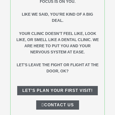
FOCUS IS ON YOU.
LIKE WE SAID, YOU’RE KIND OF A BIG
DEAL.
YOUR CLINIC DOESN’T FEEL LIKE, LOOK
LIKE, OR SMELL LIKE A DENTAL CLINIC. WE
ARE HERE TO PUT YOU AND YOUR
NERVOUS SYSTEM AT EASE.
LET’S LEAVE THE FIGHT OR FLIGHT AT THE
DOOR, OK?
LET'S PLAN YOUR FIRST VISIT!
CONTACT US