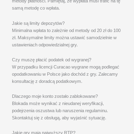
metody płatności. Pamiętaj, że wypłata musi trafić na tę
samą metodę co wpłata.
Jakie są limity depozytów?
Minimalna wpłata to zależnie od metody od 20 zł do 100
zł. Maksymalne limity można ustawić samodzielnie w
ustawieniach odpowiedzialnej gry.
Czy muszę płacić podatek od wygranej?
W przypadku licencji Curacao wygrane mogą podlegać
opodatkowaniu w Polsce jako dochód z gry. Zalecamy
konsultację z doradcą podatkowym.
Dlaczego moje konto zostało zablokowane?
Blokada może wynikać z nieudanej weryfikacji,
podejrzenia oszustwa lub naruszenia regulaminu.
Skontaktuj się z obsługą, aby wyjaśnić sytuację.
Jakie gry mają najwyższy RTP?