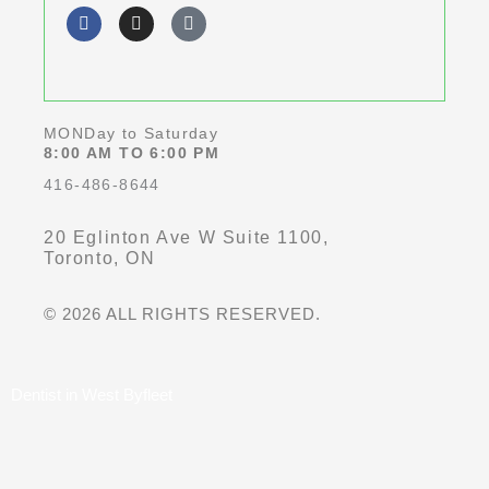
of
a
n
o
c
s
o
5
e
t
g
b
a
l
o
g
e
o
r
k
a
MONDay to Saturday
-
m
8:00 AM TO 6:00 PM
f
416-486-8644
20 Eglinton Ave W Suite 1100,
Toronto, ON
© 2026 ALL RIGHTS RESERVED.
Dentist in West Byfleet