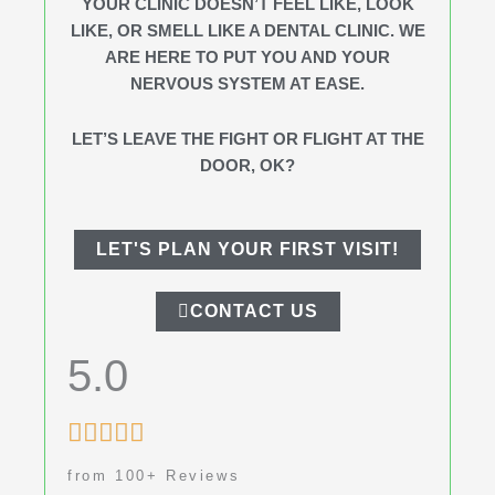
YOUR CLINIC DOESN’T FEEL LIKE, LOOK
LIKE, OR SMELL LIKE A DENTAL CLINIC. WE
ARE HERE TO PUT YOU AND YOUR
NERVOUS SYSTEM AT EASE.
LET’S LEAVE THE FIGHT OR FLIGHT AT THE
DOOR, OK?
LET'S PLAN YOUR FIRST VISIT!
CONTACT US
5.0
Rated





5
from 100+ Reviews
out
F
I
G