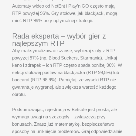
Automaty wideo od NetEnt i Play’n GO często mają
RTP powyżej 96%. Gry stołowe, jak blackjack, mogą
mieć RTP 99% przy optymalnej strategii.
Rada eksperta – wybór gier z
najlepszym RTP
Aby maksymalizować szanse, wybieraj sloty z RTP
powyżej 97% (np. Blood Suckers, Starmania). Unikaj
keno i zdrapek – ich RTP często spada poniżej 90%. W
sekcji stołowej postaw na blackjacka (RTP 99,5%) lub
baccarat (RTP 98,9%). Pamiętaj, że wysoki RTP nie
gwarantuje wygranej, ale zwiększa wartość każdego
obrotu.
Podsumowując, rejestracja w Betsafe jest prosta, ale
wymaga uwagi na szczegóły – zwłaszcza przy
bonusach. Znasz już matematykę, bezpieczeństwo i
sposoby na uniknięcie problemów. Graj odpowiedzialnie