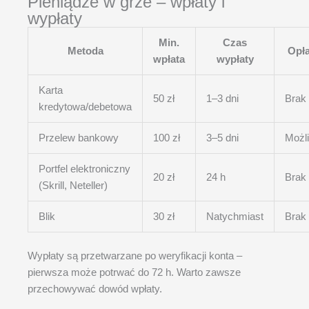
Pieniądze w grze – wpłaty i
wypłaty
Min.
Czas
Metoda
Opła
wpłata
wypłaty
Karta
50 zł
1–3 dni
Brak
kredytowa/debetowa
Przelew bankowy
100 zł
3–5 dni
Możl
Portfel elektroniczny
20 zł
24 h
Brak
(Skrill, Neteller)
Blik
30 zł
Natychmiast
Brak
Wypłaty są przetwarzane po weryfikacji konta –
pierwsza może potrwać do 72 h. Warto zawsze
przechowywać dowód wpłaty.