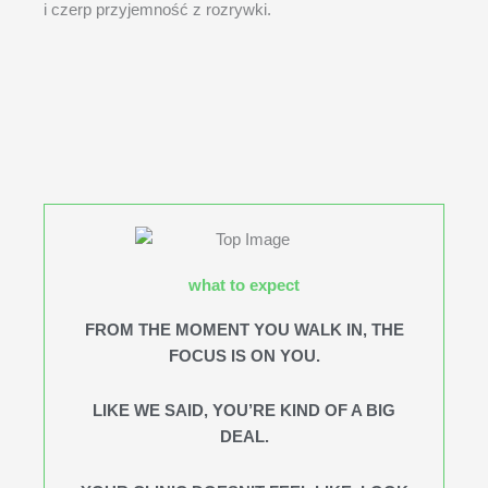
i czerp przyjemność z rozrywki.
what to expect
FROM THE MOMENT YOU WALK IN, THE
FOCUS IS ON YOU.
LIKE WE SAID, YOU’RE KIND OF A BIG
DEAL.