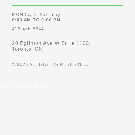
o
g
e
o
r
k
a
MONDay to Saturday
-
m
8:00 AM TO 6:00 PM
f
416-486-8644
20 Eglinton Ave W Suite 1100,
Toronto, ON
© 2026 ALL RIGHTS RESERVED.
Dentist in West Byfleet