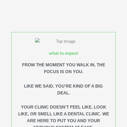
what to expect
FROM THE MOMENT YOU WALK IN, THE
FOCUS IS ON YOU.
LIKE WE SAID, YOU’RE KIND OF A BIG
DEAL.
YOUR CLINIC DOESN’T FEEL LIKE, LOOK
LIKE, OR SMELL LIKE A DENTAL CLINIC. WE
ARE HERE TO PUT YOU AND YOUR