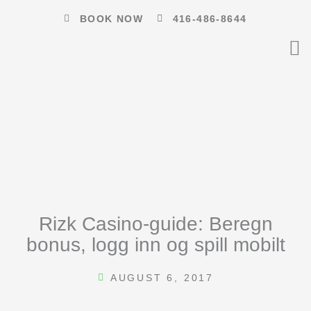
Skip
BOOK NOW
416-486-8644
to
content
Rizk Casino-guide: Beregn
bonus, logg inn og spill mobilt
AUGUST 6, 2017