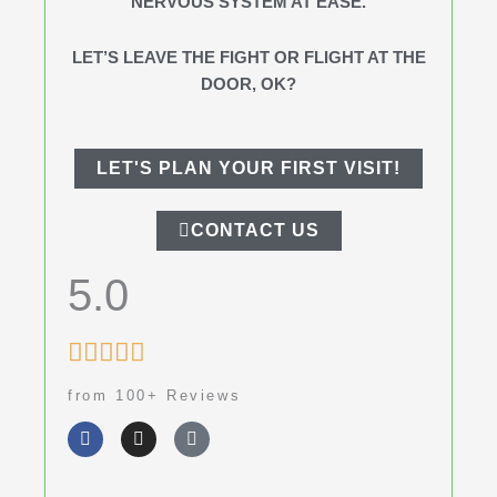
NERVOUS SYSTEM AT EASE.
LET’S LEAVE THE FIGHT OR FLIGHT AT THE
DOOR, OK?
LET'S PLAN YOUR FIRST VISIT!
CONTACT US
5.0
Rated





5
from 100+ Reviews
out
F
I
G
of
a
n
o
c
s
o
5
e
t
g
b
a
l