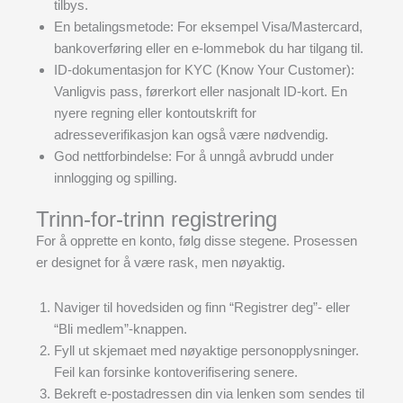
tilbys.
En betalingsmetode: For eksempel Visa/Mastercard,
bankoverføring eller en e-lommebok du har tilgang til.
ID-dokumentasjon for KYC (Know Your Customer):
Vanligvis pass, førerkort eller nasjonalt ID-kort. En
nyere regning eller kontoutskrift for
adresseverifikasjon kan også være nødvendig.
God nettforbindelse: For å unngå avbrudd under
innlogging og spilling.
Trinn-for-trinn registrering
For å opprette en konto, følg disse stegene. Prosessen
er designet for å være rask, men nøyaktig.
Naviger til hovedsiden og finn “Registrer deg”- eller
“Bli medlem”-knappen.
Fyll ut skjemaet med nøyaktige personopplysninger.
Feil kan forsinke kontoverifisering senere.
Bekreft e-postadressen din via lenken som sendes til