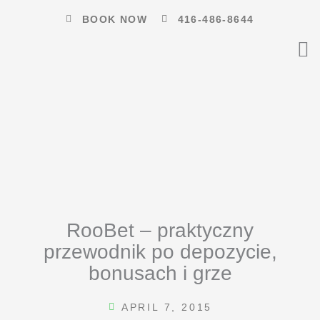
Skip
BOOK NOW
416-486-8644
to
content
RooBet – praktyczny
przewodnik po depozycie,
bonusach i grze
APRIL 7, 2015