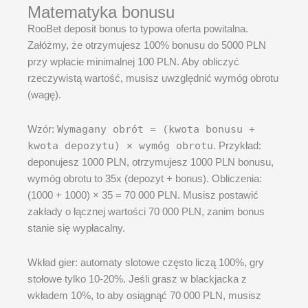
Matematyka bonusu
RooBet deposit bonus to typowa oferta powitalna.
Załóżmy, że otrzymujesz 100% bonusu do 5000 PLN
przy wpłacie minimalnej 100 PLN. Aby obliczyć
rzeczywistą wartość, musisz uwzględnić wymóg obrotu
(wagę).
Wzór:
Wymagany obrót = (kwota bonusu +
kwota depozytu) × wymóg obrotu
. Przykład:
deponujesz 1000 PLN, otrzymujesz 1000 PLN bonusu,
wymóg obrotu to 35x (depozyt + bonus). Obliczenia:
(1000 + 1000) × 35 = 70 000 PLN. Musisz postawić
zakłady o łącznej wartości 70 000 PLN, zanim bonus
stanie się wypłacalny.
Wkład gier: automaty slotowe często liczą 100%, gry
stołowe tylko 10-20%. Jeśli grasz w blackjacka z
wkładem 10%, to aby osiągnąć 70 000 PLN, musisz