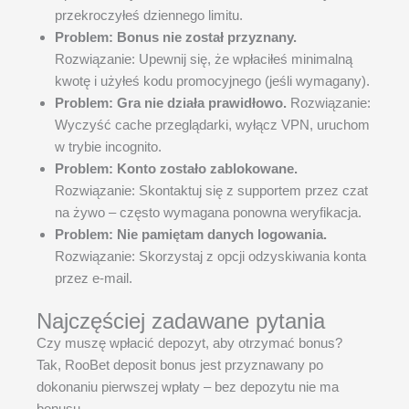
przekroczyłeś dziennego limitu.
Problem: Bonus nie został przyznany.
Rozwiązanie: Upewnij się, że wpłaciłeś minimalną
kwotę i użyłeś kodu promocyjnego (jeśli wymagany).
Problem: Gra nie działa prawidłowo.
Rozwiązanie:
Wyczyść cache przeglądarki, wyłącz VPN, uruchom
w trybie incognito.
Problem: Konto zostało zablokowane.
Rozwiązanie: Skontaktuj się z supportem przez czat
na żywo – często wymagana ponowna weryfikacja.
Problem: Nie pamiętam danych logowania.
Rozwiązanie: Skorzystaj z opcji odzyskiwania konta
przez e-mail.
Najczęściej zadawane pytania
Czy muszę wpłacić depozyt, aby otrzymać bonus?
Tak, RooBet deposit bonus jest przyznawany po
dokonaniu pierwszej wpłaty – bez depozytu nie ma
bonusu.