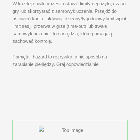
W każdej chwili możesz ustawić limity depozytu, czasu
gry lub skorzystać z samowykluczenia. Przejdź do
ustawień konta i aktywuj: dzienny/tygodniowy limit wpłat,
limit sesji, przerwa w grze (time-out) lub trwałe
samowykluczenie. To narzędzia, które pomagają
zachować kontrolę.
Pamiętaj: hazard to rozrywka, a nie sposób na
zarabianie pieniędzy. Graj odpowiedzialnie.