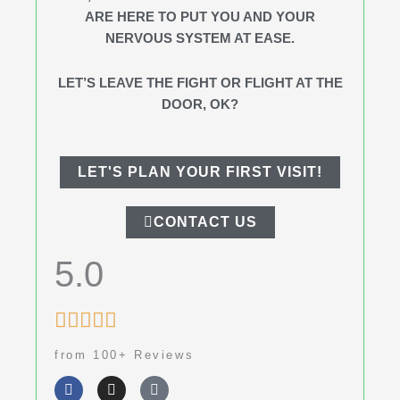
ARE HERE TO PUT YOU AND YOUR
NERVOUS SYSTEM AT EASE.
LET’S LEAVE THE FIGHT OR FLIGHT AT THE
DOOR, OK?
LET'S PLAN YOUR FIRST VISIT!
CONTACT US
5.0
Rated





5
from 100+ Reviews
out
F
I
G
of
a
n
o
c
s
o