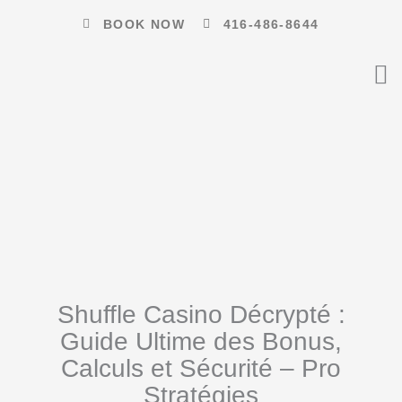
Skip
BOOK NOW
416-486-8644
to
content
Shuffle Casino Décrypté :
Guide Ultime des Bonus,
Calculs et Sécurité – Pro
Stratégies