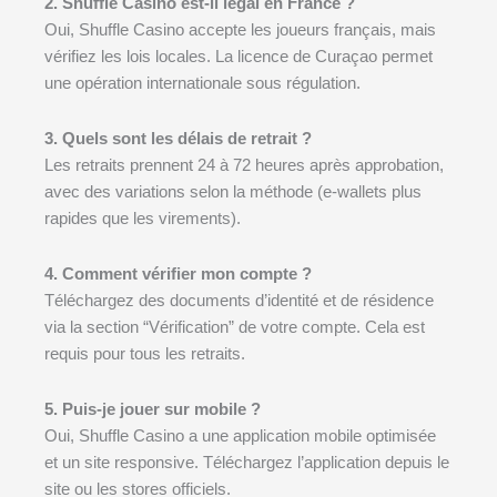
2. Shuffle Casino est-il légal en France ?
Oui, Shuffle Casino accepte les joueurs français, mais
vérifiez les lois locales. La licence de Curaçao permet
une opération internationale sous régulation.
3. Quels sont les délais de retrait ?
Les retraits prennent 24 à 72 heures après approbation,
avec des variations selon la méthode (e-wallets plus
rapides que les virements).
4. Comment vérifier mon compte ?
Téléchargez des documents d’identité et de résidence
via la section “Vérification” de votre compte. Cela est
requis pour tous les retraits.
5. Puis-je jouer sur mobile ?
Oui, Shuffle Casino a une application mobile optimisée
et un site responsive. Téléchargez l’application depuis le
site ou les stores officiels.