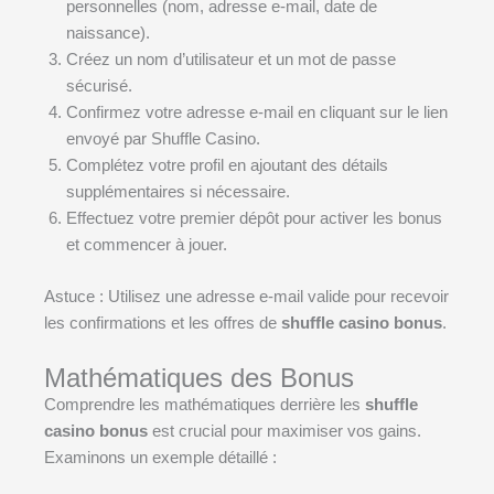
personnelles (nom, adresse e-mail, date de
naissance).
Créez un nom d’utilisateur et un mot de passe
sécurisé.
Confirmez votre adresse e-mail en cliquant sur le lien
envoyé par Shuffle Casino.
Complétez votre profil en ajoutant des détails
supplémentaires si nécessaire.
Effectuez votre premier dépôt pour activer les bonus
et commencer à jouer.
Astuce : Utilisez une adresse e-mail valide pour recevoir
les confirmations et les offres de
shuffle casino bonus
.
Mathématiques des Bonus
Comprendre les mathématiques derrière les
shuffle
casino bonus
est crucial pour maximiser vos gains.
Examinons un exemple détaillé :