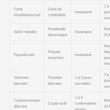
1 à
Carte
Carte de
Instantané
jou
Visa/Mastercard
crédit/débit
ouv
Portefeuille
Moi
Skrill / Neteller
Instantané
électronique
24 
No
Prépaié
dis
Paysafecard
Instantané
(voucher)
pou
retr
3 à
Virement
Transfert
1 à 3 jours
jou
bancaire
bancaire
ouvrables
ouv
1 à 6
Cryptomonnaies
Moi
Crypto-actif
confirmations
(Bitcoin)
24 
réseau