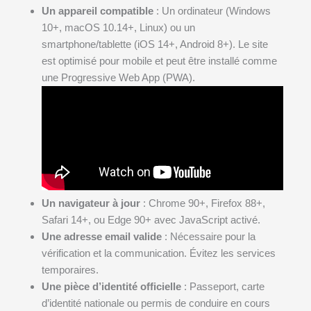
Un appareil compatible
: Un ordinateur (Windows
10+, macOS 10.14+, Linux) ou un
smartphone/tablette (iOS 14+, Android 8+). Le site
est optimisé pour mobile et peut être installé comme
une Progressive Web App (PWA).
Un navigateur à jour
: Chrome 90+, Firefox 88+,
Safari 14+, ou Edge 90+ avec JavaScript activé.
Une adresse email valide
: Nécessaire pour la
vérification et la communication. Évitez les services
temporaires.
Une pièce d’identité officielle
: Passeport, carte
d’identité nationale ou permis de conduire en cours