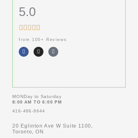
5.0
Rated





5
from 100+ Reviews
out
F
I
G
of
a
n
o
c
s
o
5
e
t
g
b
a
l
o
g
e
o
r
k
a
-
m
f
MONDay to Saturday
8:00 AM TO 6:00 PM
416-486-8644
20 Eglinton Ave W Suite 1100,
Toronto, ON