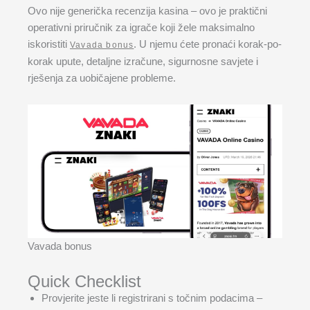
Ovo nije generička recenzija kasina – ovo je praktični
operativni priručnik za igrače koji žele maksimalno
iskoristiti
. U njemu ćete pronaći korak-po-
Vavada bonus
korak upute, detaljne izračune, sigurnosne savjete i
rješenja za uobičajene probleme.
Vavada bonus
Quick Checklist
Provjerite jeste li registrirani s točnim podacima –