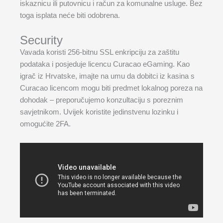
iskaznicu ili putovnicu i račun za komunalne usluge. Bez
toga isplata neće biti odobrena.
Security
Vavada koristi 256-bitnu SSL enkripciju za zaštitu
podataka i posjeduje licencu Curacao eGaming. Kao
igrač iz Hrvatske, imajte na umu da dobitci iz kasina s
Curacao licencom mogu biti predmet lokalnog poreza na
dohodak – preporučujemo konzultaciju s poreznim
savjetnikom. Uvijek koristite jedinstvenu lozinku i
omogućite 2FA.