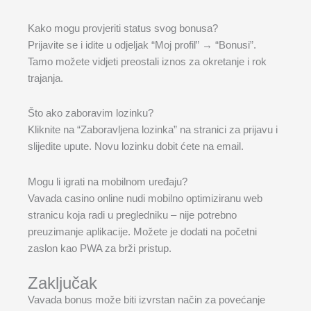
Kako mogu provjeriti status svog bonusa?
Prijavite se i idite u odjeljak “Moj profil” → “Bonusi”.
Tamo možete vidjeti preostali iznos za okretanje i rok
trajanja.
Što ako zaboravim lozinku?
Kliknite na “Zaboravljena lozinka” na stranici za prijavu i
slijedite upute. Novu lozinku dobit ćete na email.
Mogu li igrati na mobilnom uređaju?
Vavada casino online nudi mobilno optimiziranu web
stranicu koja radi u pregledniku – nije potrebno
preuzimanje aplikacije. Možete je dodati na početni
zaslon kao PWA za brži pristup.
Zaključak
Vavada bonus može biti izvrstan način za povećanje