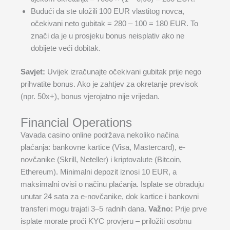
Budući da ste uložili 100 EUR vlastitog novca,
očekivani neto gubitak = 280 – 100 = 180 EUR. To
znači da je u prosjeku bonus neisplativ ako ne
dobijete veći dobitak.
Savjet:
Uvijek izračunajte očekivani gubitak prije nego
prihvatite bonus. Ako je zahtjev za okretanje previsok
(npr. 50x+), bonus vjerojatno nije vrijedan.
Financial Operations
Vavada casino online podržava nekoliko načina
plaćanja: bankovne kartice (Visa, Mastercard), e-
novčanike (Skrill, Neteller) i kriptovalute (Bitcoin,
Ethereum). Minimalni depozit iznosi 10 EUR, a
maksimalni ovisi o načinu plaćanja. Isplate se obrađuju
unutar 24 sata za e-novčanike, dok kartice i bankovni
transferi mogu trajati 3–5 radnih dana.
Važno:
Prije prve
isplate morate proći KYC provjeru – priložiti osobnu