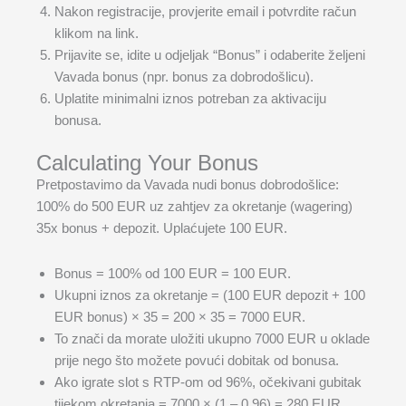
Nakon registracije, provjerite email i potvrdite račun
klikom na link.
Prijavite se, idite u odjeljak “Bonus” i odaberite željeni
Vavada bonus (npr. bonus za dobrodošlicu).
Uplatite minimalni iznos potreban za aktivaciju
bonusa.
Calculating Your Bonus
Pretpostavimo da Vavada nudi bonus dobrodošlice:
100% do 500 EUR uz zahtjev za okretanje (wagering)
35x bonus + depozit. Uplaćujete 100 EUR.
Bonus = 100% od 100 EUR = 100 EUR.
Ukupni iznos za okretanje = (100 EUR depozit + 100
EUR bonus) × 35 = 200 × 35 = 7000 EUR.
To znači da morate uložiti ukupno 7000 EUR u oklade
prije nego što možete povući dobitak od bonusa.
Ako igrate slot s RTP-om od 96%, očekivani gubitak
tijekom okretanja = 7000 × (1 – 0,96) = 280 EUR.