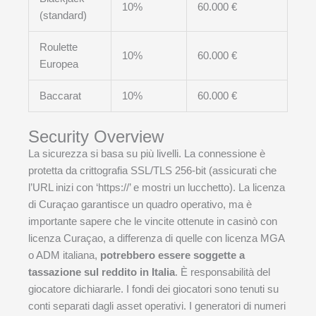
10%
60.000 €
(standard)
Roulette
10%
60.000 €
Europea
Baccarat
10%
60.000 €
Security Overview
La sicurezza si basa su più livelli. La connessione è
protetta da crittografia SSL/TLS 256-bit (assicurati che
l’URL inizi con ‘https://’ e mostri un lucchetto). La licenza
di Curaçao garantisce un quadro operativo, ma è
importante sapere che le vincite ottenute in casinò con
licenza Curaçao, a differenza di quelle con licenza MGA
o ADM italiana,
potrebbero essere soggette a
tassazione sul reddito in Italia
. È responsabilità del
giocatore dichiararle. I fondi dei giocatori sono tenuti su
conti separati dagli asset operativi. I generatori di numeri