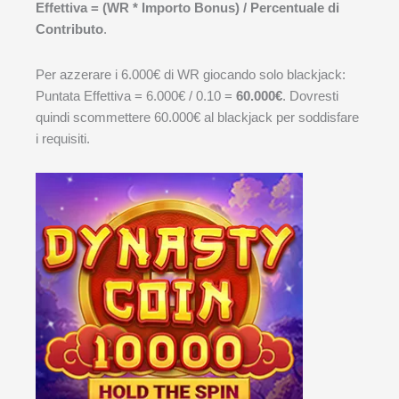
Effettiva = (WR * Importo Bonus) / Percentuale di
Contributo
.
Per azzerare i 6.000€ di WR giocando solo blackjack:
Puntata Effettiva = 6.000€ / 0.10 =
60.000€
. Dovresti
quindi scommettere 60.000€ al blackjack per soddisfare
i requisiti.