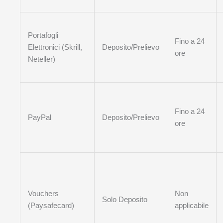
Portafogli
Fino a 24
Elettronici (Skrill,
Deposito/Prelievo
ore
Neteller)
Fino a 24
PayPal
Deposito/Prelievo
ore
Vouchers
Non
Solo Deposito
(Paysafecard)
applicabile