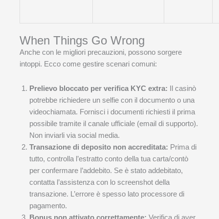
When Things Go Wrong
Anche con le migliori precauzioni, possono sorgere
intoppi. Ecco come gestire scenari comuni:
Prelievo bloccato per verifica KYC extra:
Il casinò
potrebbe richiedere un selfie con il documento o una
videochiamata. Fornisci i documenti richiesti il prima
possibile tramite il canale ufficiale (email di supporto).
Non inviarli via social media.
Transazione di deposito non accreditata:
Prima di
tutto, controlla l’estratto conto della tua carta/contò
per confermare l’addebito. Se è stato addebitato,
contatta l’assistenza con lo screenshot della
transazione. L’errore è spesso lato processore di
pagamento.
Bonus non attivato correttamente:
Verifica di aver