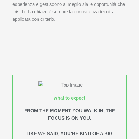
esperienza e gestiscono al meglio sia le opportunità che
i rischi. La chiave è sempre la conoscenza tecnica
applicata con criterio.
what to expect
FROM THE MOMENT YOU WALK IN, THE
FOCUS IS ON YOU.
LIKE WE SAID, YOU’RE KIND OF A BIG