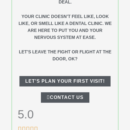
DEAL.
YOUR CLINIC DOESN’T FEEL LIKE, LOOK
LIKE, OR SMELL LIKE A DENTAL CLINIC. WE
ARE HERE TO PUT YOU AND YOUR
NERVOUS SYSTEM AT EASE.
LET’S LEAVE THE FIGHT OR FLIGHT AT THE
DOOR, OK?
LET'S PLAN YOUR FIRST VISIT!
CONTACT US
5.0
Rated




