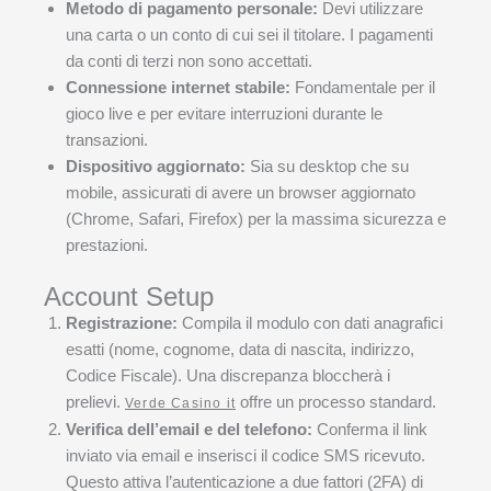
Metodo di pagamento personale:
Devi utilizzare
una carta o un conto di cui sei il titolare. I pagamenti
da conti di terzi non sono accettati.
Connessione internet stabile:
Fondamentale per il
gioco live e per evitare interruzioni durante le
transazioni.
Dispositivo aggiornato:
Sia su desktop che su
mobile, assicurati di avere un browser aggiornato
(Chrome, Safari, Firefox) per la massima sicurezza e
prestazioni.
Account Setup
Registrazione:
Compila il modulo con dati anagrafici
esatti (nome, cognome, data di nascita, indirizzo,
Codice Fiscale). Una discrepanza bloccherà i
prelievi.
offre un processo standard.
Verde Casino it
Verifica dell’email e del telefono:
Conferma il link
inviato via email e inserisci il codice SMS ricevuto.
Questo attiva l’autenticazione a due fattori (2FA) di