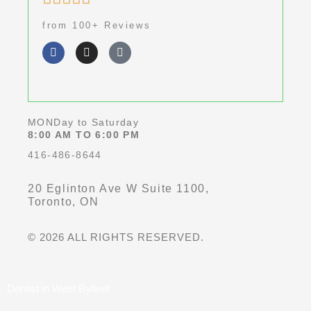
5
from 100+ Reviews
out
F
I
G
of
a
n
o
c
s
o
5
e
t
g
b
a
l
o
g
e
o
r
k
a
MONDay to Saturday
-
m
8:00 AM TO 6:00 PM
f
416-486-8644
20 Eglinton Ave W Suite 1100,
Toronto, ON
© 2026 ALL RIGHTS RESERVED.
Dentist in West Byfleet