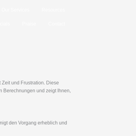
Our Services
Resources
cials
Praise
Contact
 Zeit und Frustration. Diese
ten Berechnungen und zeigt Ihnen,
unigt den Vorgang erheblich und