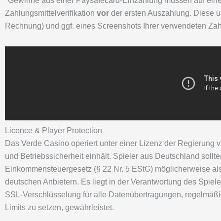
*Gewinne aus einer Paysafecard-Einzahlung müssen auf eine a
Zahlungsmittelverifikation
vor
der ersten Auszahlung. Diese u
Rechnung) und ggf. eines Screenshots Ihrer verwendeten Za
Licence & Player Protection
Das Verde Casino operiert unter einer Lizenz der Regierung v
und Betriebssicherheit einhält. Spieler aus Deutschland so
Einkommensteuergesetz (§ 22 Nr. 5 EStG) möglicherweise als s
deutschen Anbietern. Es liegt in der Verantwortung des Spiel
SSL-Verschlüsselung für alle Datenübertragungen, regelmäßig
Limits zu setzen, gewährleistet.