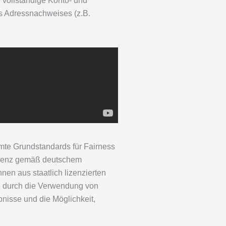
 vollständige Konto- und
s Adressnachweises (z.B.
mmte Grundstandards für Fairness
Lizenz gemäß deutschem
en aus staatlich lizenzierten
rd durch die Verwendung von
nisse und die Möglichkeit,