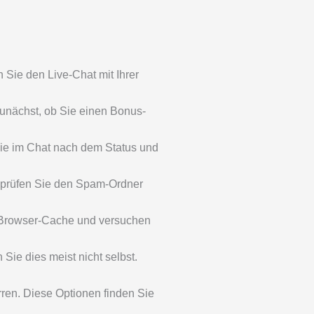
 Sie den Live-Chat mit Ihrer
zunächst, ob Sie einen Bonus-
Sie im Chat nach dem Status und
, prüfen Sie den Spam-Ordner
en Browser-Cache und versuchen
Sie dies meist nicht selbst.
rren. Diese Optionen finden Sie