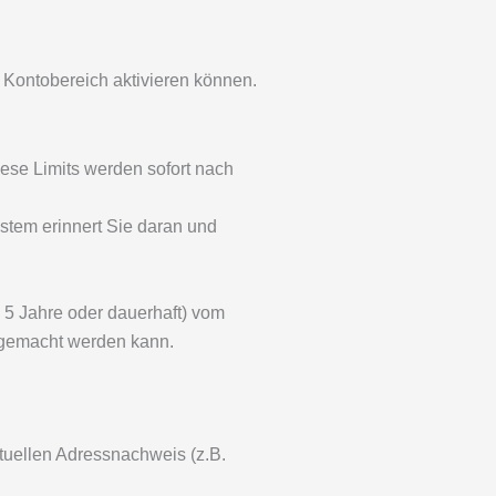
m Kontobereich aktivieren können.
ese Limits werden sofort nach
stem erinnert Sie daran und
, 5 Jahre oder dauerhaft) vom
g gemacht werden kann.
tuellen Adressnachweis (z.B.