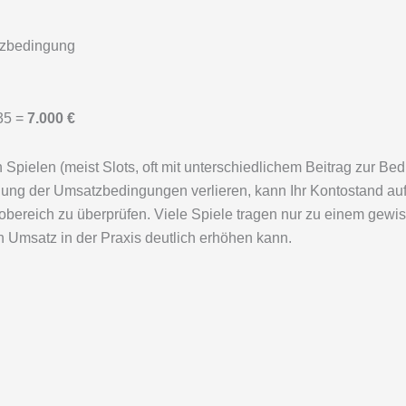
tzbedingung
 35 =
7.000 €
pielen (meist Slots, oft mit unterschiedlichem Beitrag zur Bed
ng der Umsatzbedingungen verlieren, kann Ihr Kontostand auf 
 Kontobereich zu überprüfen. Viele Spiele tragen nur zu einem gew
n Umsatz in der Praxis deutlich erhöhen kann.