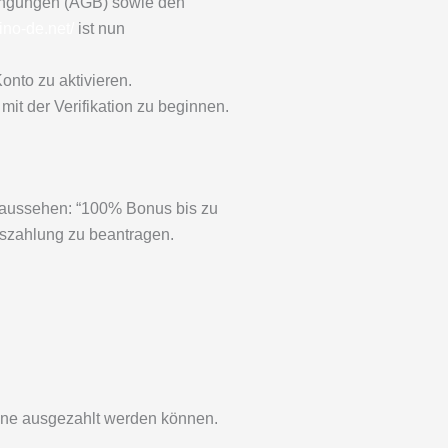
dingungen (AGB) sowie den
ino-de.net/
ist nun
onto zu aktivieren.
mit der Verifikation zu beginnen.
 aussehen: “100% Bonus bis zu
uszahlung zu beantragen.
nne ausgezahlt werden können.