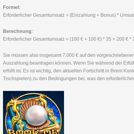
Formel:
Erforderlicher Gesamtumsatz = (Einzahlung + Bonus) * Umsa
Berechnung:
Erforderlicher Gesamtumsatz = (100 € + 100 €) * 35 = 200 € *
Sie müssen also insgesamt 7.000 € auf den vorgeschriebenen S
Auszahlung beantragen können. Wenn Sie während der Erfüllu
erfüllt ist. Es ist wichtig, den aktuellen Fortschritt in Ihrem
Tischspielen) zu den Bedingungen bei, was den erforderliche