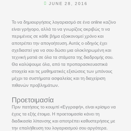
JUNE 28, 2016
Το να δημιουργήσεις λογαριασμό σε ένα online καζίνο
είναι γρήγορο, αλλά το να γνωρίζεις ακριβώς τι να
περιμένεις σε κάθε βήμα εξοικονομεί χρόνο και
αποτρέπει την απογοήτευση. Αυτός ο οδηγός έχει
σχεδιαστεί για να σου δώσει μια ολοκληρωμένη και
τεχνική ματιά σε όλα τα στάματα της διαδρομής σου.
Θα καλύψουμε όλα, από τα προπαρασκευαστικά
στοιχεία και τις μαθηματικές εξισώσεις των μπόνους
μέχρι τα συστήματα ασφαλείας και τη διαχείριση
πιθανών προβλημάτων.
Προετοιμασία
Πριν πατήσεις το κουμπί «Εγγραφή», είναι κρίσιμο να
έχεις τα εξής έτοιμα. Η προετοιμασία κάνει τη
διαδικασία λίπανσης και αποτρέπει καθυστερήσεις με
την επαλήθευση του λογαριασμού σου αργότερα.