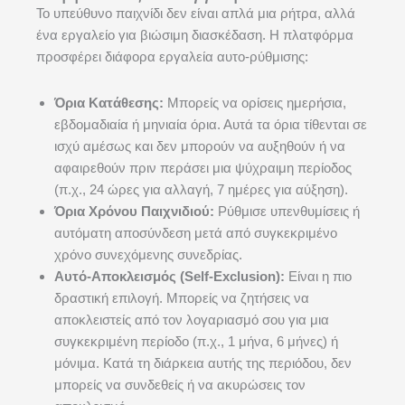
Το υπεύθυνο παιχνίδι δεν είναι απλά μια ρήτρα, αλλά
ένα εργαλείο για βιώσιμη διασκέδαση. Η πλατφόρμα
προσφέρει διάφορα εργαλεία αυτο-ρύθμισης:
Όρια Κατάθεσης:
Μπορείς να ορίσεις ημερήσια,
εβδομαδιαία ή μηνιαία όρια. Αυτά τα όρια τίθενται σε
ισχύ αμέσως και δεν μπορούν να αυξηθούν ή να
αφαιρεθούν πριν περάσει μια ψύχραιμη περίοδος
(π.χ., 24 ώρες για αλλαγή, 7 ημέρες για αύξηση).
Όρια Χρόνου Παιχνιδιού:
Ρύθμισε υπενθυμίσεις ή
αυτόματη αποσύνδεση μετά από συγκεκριμένο
χρόνο συνεχόμενης συνεδρίας.
Αυτό-Αποκλεισμός (Self-Exclusion):
Είναι η πιο
δραστική επιλογή. Μπορείς να ζητήσεις να
αποκλειστείς από τον λογαριασμό σου για μια
συγκεκριμένη περίοδο (π.χ., 1 μήνα, 6 μήνες) ή
μόνιμα. Κατά τη διάρκεια αυτής της περιόδου, δεν
μπορείς να συνδεθείς ή να ακυρώσεις τον