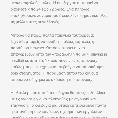
μέσω ασφαλούς πύλης. Η επεξεργασία μπορεί να
διαρκέσει από 24 έως 72 ώρες. Ένα πλήρως
επαληθευμένο λογαριασμό διευκολύνει σημαντικά όλες
τις μελλοντικές συναλλαγές.
Μπορώ να παίξω πολλά παιχνίδια ταυτόχρονα;
Τεχνικά, μπορείς να ανοίξεις πολλές καρτέλες ή
παράθυρα browser. Ωστόσο, οι όροι συχνά
απαγορεύουν ρητά την «παράλληλη παιξιά» (playing in
parallel) κατά τη διαδικασία πόνων ενός μπόνους,
καθώς μπορεί να χρησιμοποιηθεί για να παρακάμψει
όρια στοιχήματος. Η παράβαση αυτού του κανόνα
μπορεί να οδηγήσει σε ακύρωση του μπόνους.
Η ολοκλήρωση αυτού του οδηγού θα σε έχει εξοπλίσει
με τις γνώσεις για να πλοηγηθείς με σιγουριά και
επίγνωση. Το κλειδί για μια θετική εμπειρία είναι πάντα
η κατανόηση των κανόνων, η χρήση των εργαλείων
υπεύθυνου παιχνιδιού και η έγκαιρη επικοινωνία με την