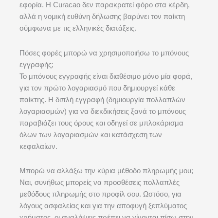
εφορία. Η Curacao δεν παρακρατεί φόρο στα κέρδη,
αλλά η νομική ευθύνη δήλωσης βαρύνει τον παίκτη
σύμφωνα με τις ελληνικές διατάξεις.
Πόσες φορές μπορώ να χρησιμοποιήσω το μπόνους
εγγραφής;
Το μπόνους εγγραφής είναι διαθέσιμο μόνο μία φορά,
για τον πρώτο λογαριασμό που δημιουργεί κάθε
παίκτης. Η διπλή εγγραφή (δημιουργία πολλαπλών
λογαριασμών) για να διεκδικήσεις ξανά το μπόνους
παραβιάζει τους όρους και οδηγεί σε μπλοκάρισμα
όλων των λογαριασμών και κατάσχεση των
κεφαλαίων.
Μπορώ να αλλάξω την κύρια μέθοδο πληρωμής μου;
Ναι, συνήθως μπορείς να προσθέσεις πολλαπλές
μεθόδους πληρωμής στο προφίλ σου. Ωστόσο, για
λόγους ασφαλείας και για την αποφυγή ξεπλύματος
χρήματος, οι αναλήψεις πρέπει να γίνονται πίσω στην