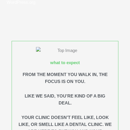
WordPress.org
what to expect
FROM THE MOMENT YOU WALK IN, THE
FOCUS IS ON YOU.
LIKE WE SAID, YOU’RE KIND OF A BIG
DEAL.
YOUR CLINIC DOESN’T FEEL LIKE, LOOK
LIKE, OR SMELL LIKE A DENTAL CLINIC. WE