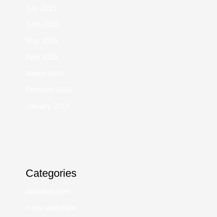
July 2015
June 2015
May 2015
April 2015
March 2015
February 2015
January 2015
Categories
blokkfont.com
mem-saab.com