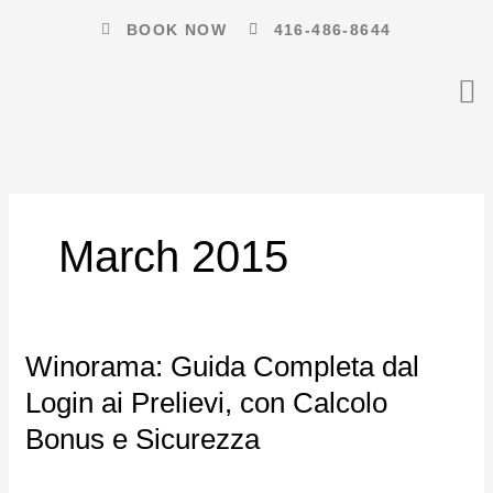
Skip
BOOK NOW
416-486-8644
to
content
March 2015
Winorama: Guida Completa dal
Winorama:
Guida
Login ai Prelievi, con Calcolo
Completa
Bonus e Sicurezza
dal
Login
Uncategorized
/
admin
ai