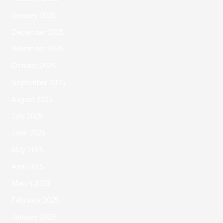
January 2026
December 2025
November 2025
October 2025
September 2025
August 2025
July 2025
June 2025
May 2025
April 2025
March 2025
February 2025
January 2025