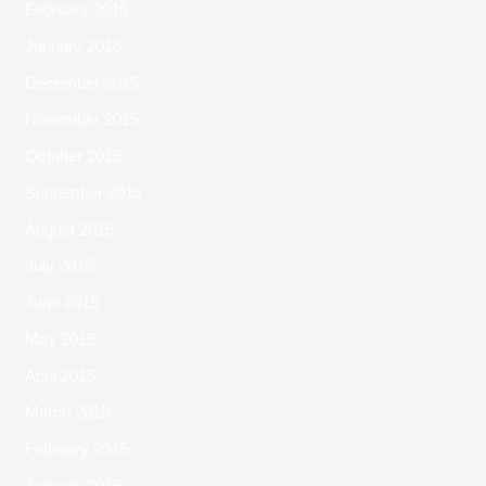
February 2016
January 2016
December 2015
November 2015
October 2015
September 2015
August 2015
July 2015
June 2015
May 2015
April 2015
March 2015
February 2015
January 2015