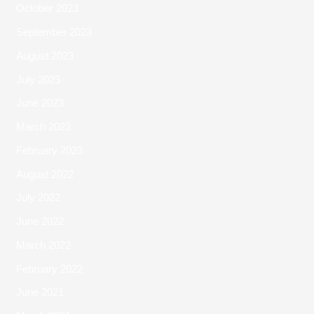
October 2023
September 2023
August 2023
July 2023
June 2023
March 2023
February 2023
August 2022
July 2022
June 2022
March 2022
February 2022
June 2021