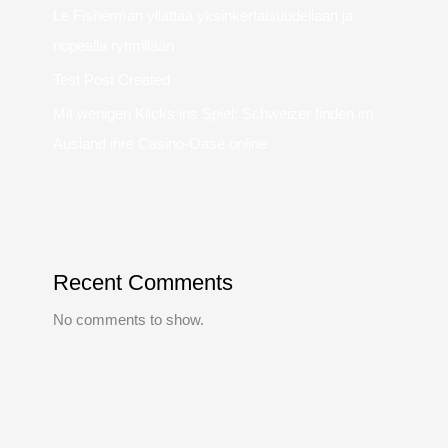
Le Fisherman yllättää yksinkertaisuudellaan ja
nopealla rytmillään
Test Post Created
Mit wenigen Klicks ins Spiel: Schweizer finden im
Ausland ihre Casino-Oase online
Recent Comments
No comments to show.