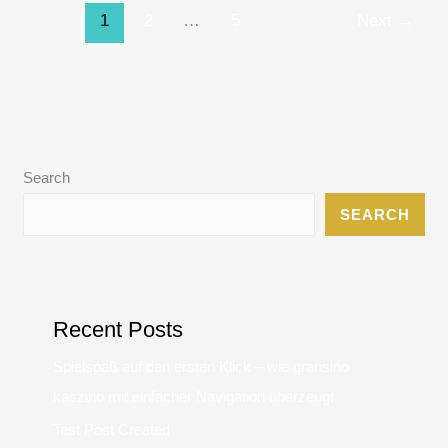
1
2
…
5
Next
→
Search
SEARCH
Recent Posts
Spielspaß auf den ersten Klick – wie gransino
kaszinó mit einfacher Navigation überzeugt
Test Post Created