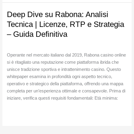
Deep Dive su Rabona: Analisi
Deep
Dive
Tecnica | Licenze, RTP e Strategia
su
– Guida Definitiva
Rabona:
Analisi
Uncategorized
/
admin
Tecnica
Operante nel mercato italiano dal 2019, Rabona casino online
|
si è ritagliato una reputazione come piattaforma ibrida che
Licenze,
unisce tradizione sportiva e intrattenimento casino. Questo
RTP
whitepaper esamina in profondità ogni aspetto tecnico,
e
operativo e strategico della piattaforma, offrendo una mappa
Strategia
completa per un’esperienza ottimale e consapevole. Prima di
–
iniziare, verifica questi requisiti fondamentali: Età minima:
Guida
Definitiva
Read More »