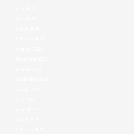
May 2024
April 2024
March 2024
February 2024
January 2024
December 2023
October 2023
September 2023
August 2023
July 2023
June 2023
March 2023
February 2023