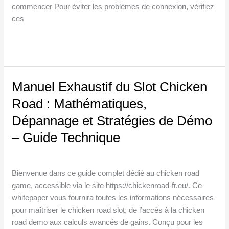
commencer Pour éviter les problèmes de connexion, vérifiez
Compte
ces
Read More »
Manuel Exhaustif du Slot Chicken
Manuel
Exhaustif
Road : Mathématiques,
du
Dépannage et Stratégies de Démo
Slot
Chicken
– Guide Technique
Road
Uncategorized
/
admin
:
Mathématiques,
Bienvenue dans ce guide complet dédié au chicken road
Dépannage
game, accessible via le site https://chickenroad-fr.eu/. Ce
et
whitepaper vous fournira toutes les informations nécessaires
Stratégies
pour maîtriser le chicken road slot, de l’accès à la chicken
de
road demo aux calculs avancés de gains. Conçu pour les