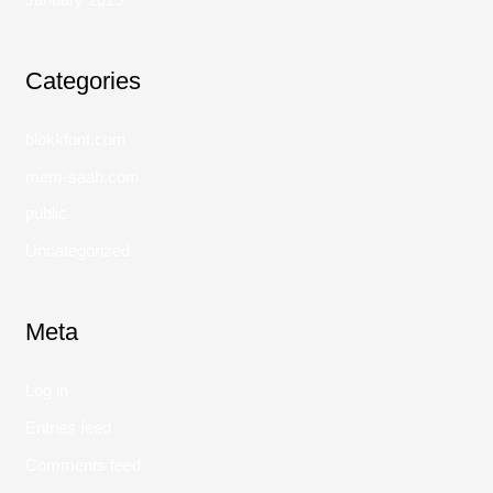
Categories
blokkfont.com
mem-saab.com
public
Uncategorized
Meta
Log in
Entries feed
Comments feed