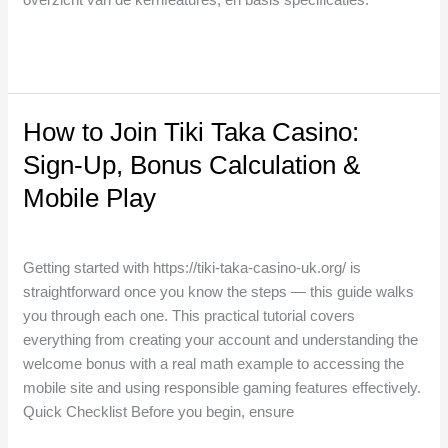
Read More »
How to Join Tiki Taka Casino:
How
to
Sign-Up, Bonus Calculation &
Join
Mobile Play
Tiki
Taka
Uncategorized
/
admin
Casino:
Getting started with https://tiki-taka-casino-uk.org/ is
Sign-
straightforward once you know the steps — this guide walks
Up,
you through each one. This practical tutorial covers
Bonus
everything from creating your account and understanding the
Calculation
welcome bonus with a real math example to accessing the
&
mobile site and using responsible gaming features effectively.
Mobile
Quick Checklist Before you begin, ensure
Play