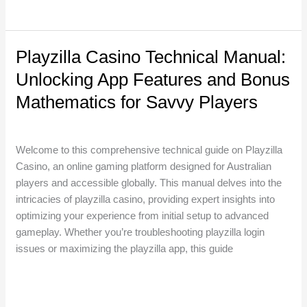
Playzilla Casino Technical Manual:
Playzilla
Casino
Unlocking App Features and Bonus
Technical
Mathematics for Savvy Players
Manual:
Unlocking
Uncategorized
/
admin
App
Welcome to this comprehensive technical guide on Playzilla
Features
Casino, an online gaming platform designed for Australian
and
players and accessible globally. This manual delves into the
Bonus
intricacies of playzilla casino, providing expert insights into
Mathematics
optimizing your experience from initial setup to advanced
for
gameplay. Whether you’re troubleshooting playzilla login
Savvy
issues or maximizing the playzilla app, this guide
Players
Read More »